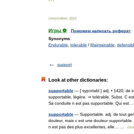
* * *
Universalium
.
2010
.
Игры ⚽
Поможем написать реферат
Synonyms
:
Endurable
,
tolerable
/
Maintainable
,
defensib
support
Look at other dictionaries:
supportable
— [ sypɔrtabl ] adj. • 1420; de 
supportable, légère. ⇒ tolérable. Subst. C est
Sa conduite n est pas supportable. Qui es
supportable
— Supportable. adj. de tout genr
douleur, mais c est une douleur supportable.
n est pas des plus excellentes, elle… …
Dict