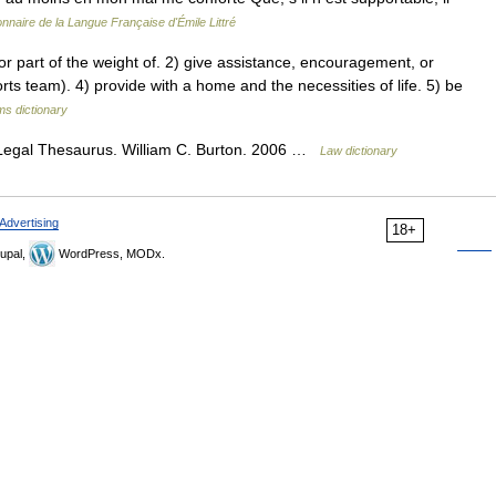
onnaire de la Langue Française d'Émile Littré
 part of the weight of. 2) give assistance, encouragement, or
orts team). 4) provide with a home and the necessities of life. 5) be
ms dictionary
 Legal Thesaurus. William C. Burton. 2006 …
Law dictionary
Advertising
18+
upal,
WordPress, MODx.