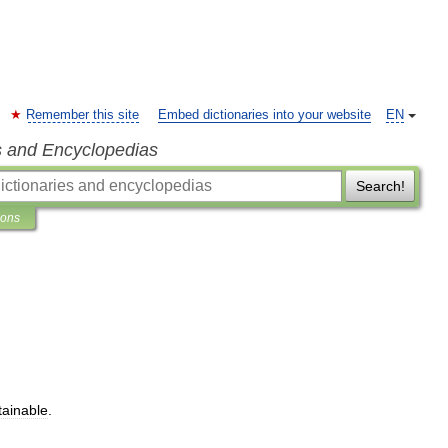
Remember this site
Embed dictionaries into your website
EN
s and Encyclopedias
Search!
ions
tainable
.