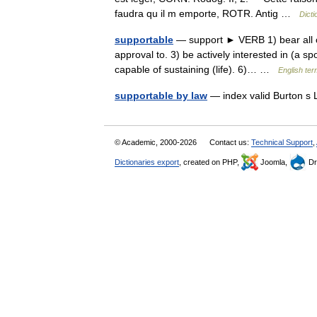
faudra qu il m emporte, ROTR. Antig …
Dicti
supportable
— support ► VERB 1) bear all or
approval to. 3) be actively interested in (a sp
capable of sustaining (life). 6)… …
English ter
supportable by law
— index valid Burton s
© Academic, 2000-2026
Contact us:
Technical Support
,
Dictionaries export
, created on PHP,
Joomla,
Dr