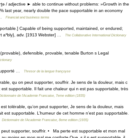
ṱə / adjective ► able to continue without problems: »Growth in the
5% last year, nearly double the pace supportable in an economy
… …
Financial and business terms
pportable.] Capable of being supported, maintained, or endured;
ort a*bly}, adv. [1913 Webster] …
The Collaborative International Dictionary
(provable), defensible, provable, tenable Burton s Legal
ctionary
 supporté …
Thresor de la langue françoyse
ble, qu on peut supporter, souffrir. Je sens de la douleur, mais c
t est supportable. Il fait une chaleur qui n est pas supportable, très
Dictionnaire de l'Academie Francaise, 7eme edition (1835)
st tolérable, qu’on peut supporter, Je sens de la douleur, mais
 fait est supportable. L’humeur de cet homme n’est pas supportable.
…
Dictionnaire de l'Academie Francaise, 8eme edition (1935)
 peut supporter, souffrir. • Ma perte est supportable et mon mal
 au moins en mon mal me conforte Que, s il n est supportable, il