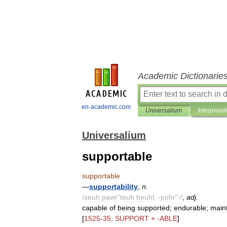
Academic Dictionarie
en-academic.com
Universalium
Interpretat
Universalium
supportable
supportable
—
supportability
,
n
.
/
seuh
pawr
"
teuh
beuhl
, -
pohr
"-/
,
adj
.
capable
of
being
supported
;
endurable
;
main
[
1525
-
35
;
SUPPORT
+ -
ABLE
]