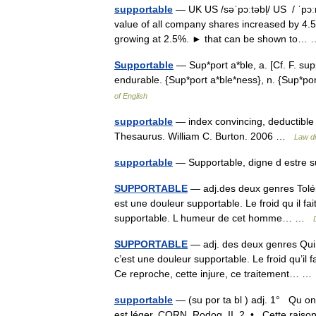
supportable
— UK US /səˈpɔːtəbl̩/ US / ˈpɔːr
value of all company shares increased by 4.
growing at 2.5%. ► that can be shown to
Supportable
— Sup*port a*ble, a. [Cf. F. su
endurable. {Sup*port a*ble*ness}, n. {Sup*p
of English
supportable
— index convincing, deductible 
Thesaurus. William C. Burton. 2006 …
Law di
supportable
— Supportable, digne d estre
SUPPORTABLE
— adj.des deux genres Toléra
est une douleur supportable. Le froid qu il fai
supportable. L humeur de cet homme… …
SUPPORTABLE
— adj. des deux genres Qui e
c’est une douleur supportable. Le froid qu’il
Ce reproche, cette injure, ce traitement… 
supportable
— (su por ta bl ) adj. 1° Qu on
est léger, CORN. Rodog. II, 2. • Cette raison