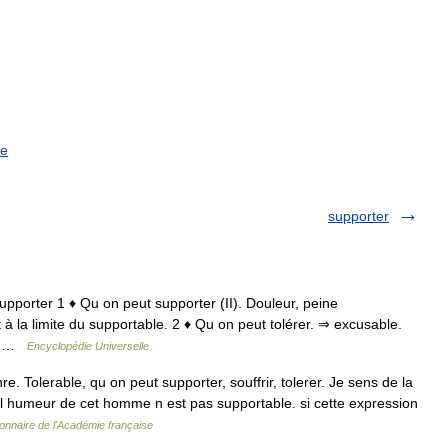
le
supporter
supporter 1 ♦ Qu on peut supporter (II). Douleur, peine
 à la limite du supportable. 2 ♦ Qu on peut tolérer. ⇒ excusable.
t… …
Encyclopédie Universelle
e. Tolerable, qu on peut supporter, souffrir, tolerer. Je sens de la
 l humeur de cet homme n est pas supportable. si cette expression
ionnaire de l'Académie française