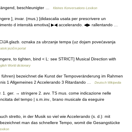
 drängend, beschleunigter …
Kleines Konversations-Lexikon
ingere ], invar. (mus.) [didascalia usata per prescrivere un
cimento d intensità emotiva] ▶◀ accelerando. ◀▶ rallentando …
NICIJA glazb. oznaka za ubrzanje tempa (uz dojam povećavanja
atski jezični portal
tringere, to tighten, bind < L: see STRICT] Musical Direction with
glish World dictionary
in führen) bezeichnet die Kunst der Tempoveränderung im Rahmen
ichnis 1 Allgemeines 2 Accelerando 3 Ritardando …
Deutsch Wikipedia
v. 1. ger. → stringere 2. avv. TS mus. come indicazione nelle
ncitata del tempo | s.m.inv., brano musicale da eseguire
ch stretto, in der Musik so viel wie Accelerando (s. d.): mit
« bezeichnet man das schnellere Tempo, womit die Gesangstücke
exikon