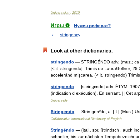
Universalium
.
2010
.
Игры ⚽
Нужен реферат?
stringency
Look at other dictionaries:
stringendo
— STRINGÉNDO adv. (muz.; ca indi
[< it. stringendo]. Trimis de LauraGellner,
accelerând mişcarea. (< it. stringendo) Tri
stringendo
— [stʀinʒɛndo] adv. ÉTYM. 1907; m
(indication d exécution). En serrant. || Cet a
Universelle
Stringendo
— Strin gen*do, a. [It.] (Mus.) 
Collaborative International Dictionary of English
Stringéndo
— (ital., spr. ßtrindsch , auch i
schneller, bis zur nächsten Tempobezeich