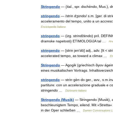
Stringendo
— (ital., spr. dschéndo, Mus.),
stringendo
— /strin dʒɛndo/ s.m. [ger. di str
acceleramento del tempo, unito a un accres
Enciclopedia Italiana
stringendo
— (izg. strindžèndo) pril. DEFI
dramske napetosti) ETIMOLOGIJA tal …
Hrv
stringendo
— [strin jen′dō] adj., adv. [It < s
accelerated tempo, as toward a climax …
En
Stringendo
— Agogik (griechisch ἄγειν áge
eines musikalischen Vortrags. Inhaltsverze
stringendo
— strin·gèn·do ger., avv., s.m.in
partiture: con un accelerazione graduale e co
stringendo …
Dizionario italiano
Stringendo (Musik)
— Stringendo (Musik), au
beschleunigtem Tempo, eilend. Mit »Stretta
in der Oper schließen …
Damen Conversations L