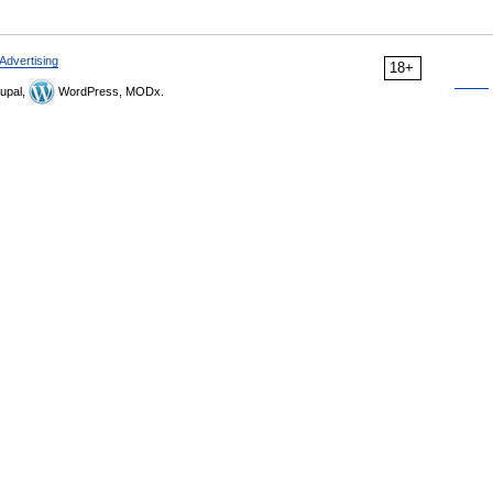
Advertising
18+
upal,
WordPress, MODx.