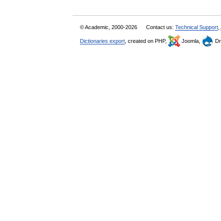
© Academic, 2000-2026
Contact us:
Technical Support
,
Dictionaries export
, created on PHP,
Joomla,
Dr