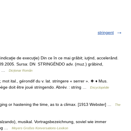
stringent
caţie de execuţie) Din ce în ce mai grăbit; iuţind, accelerând.
 29.09.2005. Sursa: DN STRINGÉNDO adv. (muz.) grăbind,
mis …
Dicționar Român
ot ital., gérondif du v. lat. stringere « serrer ». ❖ ♦ Mus.
rpège doit être joué stringendo. Abrév. : string …
Encyclopédie
Urging or hastening the time, as to a climax. [1913 Webster] …
The
ncalzando), musikal. Vortragsbezeichnung, soviel wie immer
nung …
Meyers Großes Konversations-Lexikon