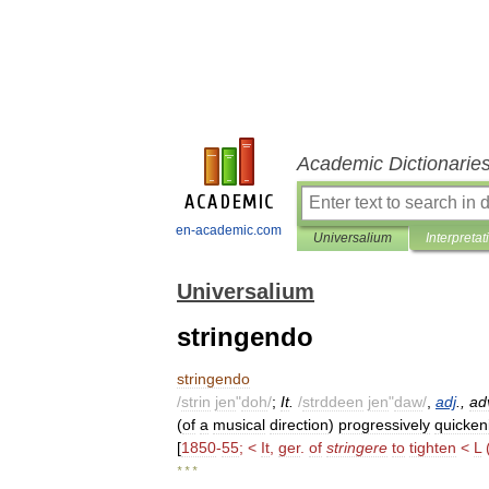
Academic Dictionarie
en-academic.com
Universalium
Interpretat
Universalium
stringendo
stringendo
/
strin
jen
"
doh
/
;
It
.
/
strddeen
jen
"
daw
/
,
adj
.,
ad
(
of
a
musical
direction
)
progressively
quicken
[
1850
-
55
; <
It
,
ger
.
of
stringere
to
tighten
<
L
* * *