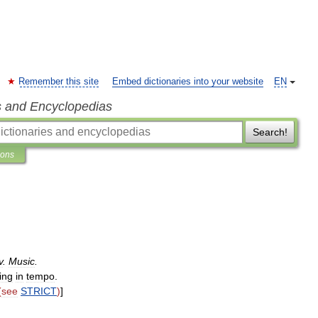
Remember this site
Embed dictionaries into your website
EN
s and Encyclopedias
Search!
ions
v
.
Music
.
ing
in
tempo
.
(
see
STRICT
)
]