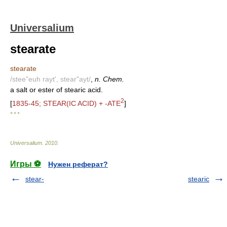
Universalium
stearate
stearate
/stee"euh rayt', stear"ayt/
,
n. Chem.
a salt or ester of stearic acid.
2
[
1835-45; STEAR(IC ACID) + -ATE
]
* * *
Universalium
.
2010
.
Игры ⚽
Нужен реферат?
stear-
stearic