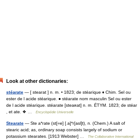
Look at other dictionaries:
stéarate
— [ stearat ] n. m. • 1823; de stéarique ♦ Chim. Sel ou
ester de l acide stéarique. ● stéarate nom masculin Sel ou ester
de l acide stéarique. stéarate [steaʀat] n. m. ÉTYM. 1823; de stéar
, et ate. ❖ …
Encyclopédie Universelle
Stearate
— Ste a*rate (st[=e] [.a]*r[asl]t), n. (Chem.) A salt of
stearic acid; as, ordinary soap consists largely of sodium or
potassium stearates. [1913 Webster] …
The Collaborative International