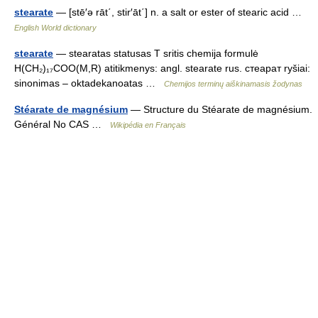
stearate
— [stē′ə rāt΄, stir′āt΄] n. a salt or ester of stearic acid …
English World dictionary
stearate
— stearatas statusas T sritis chemija formulė
H(CH₂)₁₇COO(M,R) atitikmenys: angl. stearate rus. стеарат ryšiai:
sinonimas – oktadekanoatas …
Chemijos terminų aiškinamasis žodynas
Stéarate de magnésium
— Structure du Stéarate de magnésium.
Général No CAS …
Wikipédia en Français