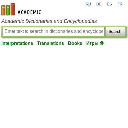
RU
DE
ES
FR
en-academic.com
Academic Dictionaries and Encyclopedias
Search!
Interpretations
Translations
Books
Игры ⚽