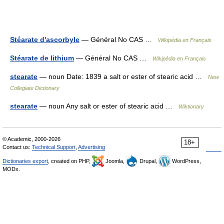
Stéarate d'ascorbyle
— Général No CAS …
Wikipédia en Français
Stéarate de lithium
— Général No CAS …
Wikipédia en Français
stearate
— noun Date: 1839 a salt or ester of stearic acid …
New
Collegiate Dictionary
stearate
— noun Any salt or ester of stearic acid …
Wiktionary
© Academic, 2000-2026
18+
Contact us:
Technical Support
,
Advertising
Dictionaries export
, created on PHP,
Joomla,
Drupal,
WordPress,
MODx.