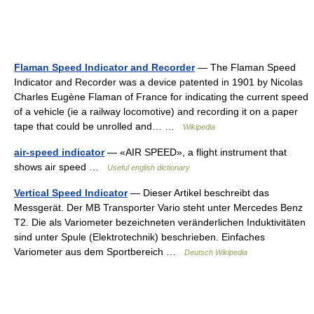
Flaman Speed Indicator and Recorder
— The Flaman Speed
Indicator and Recorder was a device patented in 1901 by Nicolas
Charles Eugène Flaman of France for indicating the current speed
of a vehicle (ie a railway locomotive) and recording it on a paper
tape that could be unrolled and… …
Wikipedia
air-speed indicator
— «AIR SPEED», a flight instrument that
shows air speed …
Useful english dictionary
Vertical Speed Indicator
— Dieser Artikel beschreibt das
Messgerät. Der MB Transporter Vario steht unter Mercedes Benz
T2. Die als Variometer bezeichneten veränderlichen Induktivitäten
sind unter Spule (Elektrotechnik) beschrieben. Einfaches
Variometer aus dem Sportbereich …
Deutsch Wikipedia