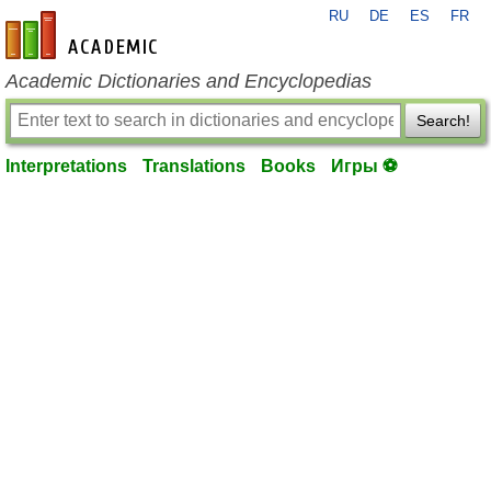
RU
DE
ES
FR
en-academic.com
Academic Dictionaries and Encyclopedias
Search!
Interpretations
Translations
Books
Игры ⚽