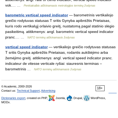
vok.… …
Penkiakalbis aiškinamasis metrologijos terminų žodynas
barometric vertical speed indicator
— barometrinis vertikaliojo
greičio rodytuvas statusas T sritis Gynyba apibrėžtis Prietaisas,
kuris rodo vertikalųjį orlaivio greitį, nustatomą pagal statinio slėgio
pasikeitimą. atitikmenys: angl. barometric vertical speed indicator
pranc.… …
NATO terminų aiškinamasis žodynas
vertical speed indicator
— vertikaliojo greičio rodytuvas statusas
T sritis Gynyba apibrėžtis Prietaisas, rodantis aukštėjimo arba
žemėjimo greitį. atitikmenys: angl. vertical speed indicator pranc.
indicateur de vitesse verticale ryšiai: siauresnis terminas –
barometrinis …
NATO terminų aiškinamasis žodynas
© Academic, 2000-2026
18+
Contact us:
Technical Support
,
Advertising
Dictionaries export
, created on PHP,
Joomla,
Drupal,
WordPress,
MODx.