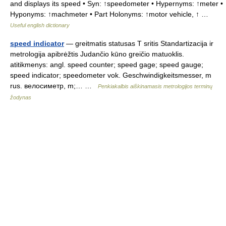
and displays its speed • Syn: ↑speedometer • Hypernyms: ↑meter •
Hyponyms: ↑machmeter • Part Holonyms: ↑motor vehicle, ↑ …
Useful english dictionary
speed indicator
— greitmatis statusas T sritis Standartizacija ir
metrologija apibrėžtis Judančio kūno greičio matuoklis.
atitikmenys: angl. speed counter; speed gage; speed gauge;
speed indicator; speedometer vok. Geschwindigkeitsmesser, m
rus. велосиметр, m;… …
Penkiakalbis aiškinamasis metrologijos terminų
žodynas