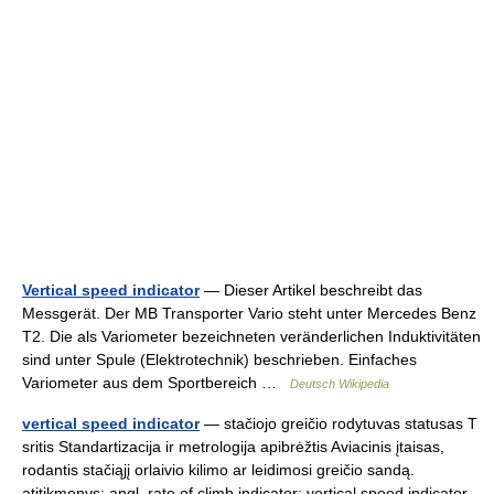
Vertical speed indicator
— Dieser Artikel beschreibt das
Messgerät. Der MB Transporter Vario steht unter Mercedes Benz
T2. Die als Variometer bezeichneten veränderlichen Induktivitäten
sind unter Spule (Elektrotechnik) beschrieben. Einfaches
Variometer aus dem Sportbereich …
Deutsch Wikipedia
vertical speed indicator
— stačiojo greičio rodytuvas statusas T
sritis Standartizacija ir metrologija apibrėžtis Aviacinis įtaisas,
rodantis stačiąjį orlaivio kilimo ar leidimosi greičio sandą.
atitikmenys: angl. rate of climb indicator; vertical speed indicator