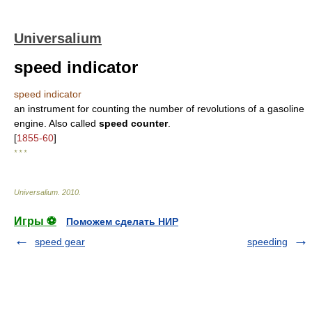
Universalium
speed indicator
speed indicator
an instrument for counting the number of revolutions of a gasoline
engine. Also called
speed counter
.
[
1855-60
]
* * *
Universalium
.
2010
.
Игры ⚽
Поможем сделать НИР
speed gear
speeding