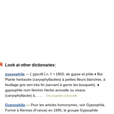
Look at other dictionaries:
gypsophile
— [ ʒipsɔfil ] n. f. • 1803; de gypse et phile ♦ Bot.
Plante herbacée (caryophyllacées) à petites fleurs blanches, à
feuillage gris vert très fin (servant à garnir les bouquets). ●
gypsophile nom féminin Herbe annuelle ou vivace
(caryophyllacée) à… …
Encyclopédie Universelle
Gypsophile
— Pour les articles homonymes, voir Gypsophila.
Formé à Rennes (France) en 1995, le groupe Gypsophile