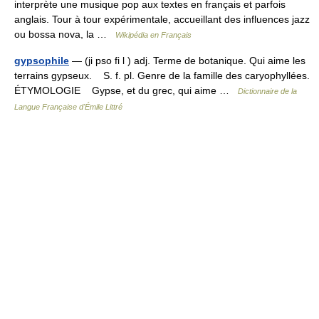
interprète une musique pop aux textes en français et parfois
anglais. Tour à tour expérimentale, accueillant des influences jazz
ou bossa nova, la …
Wikipédia en Français
gypsophile
— (ji pso fi l ) adj. Terme de botanique. Qui aime les
terrains gypseux. S. f. pl. Genre de la famille des caryophyllées.
ÉTYMOLOGIE Gypse, et du grec, qui aime …
Dictionnaire de la
Langue Française d'Émile Littré