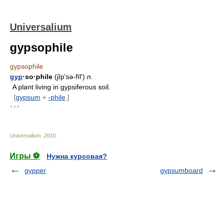
Universalium
gypsophile
gypsophile
gyp
·so·phile
(jĭpʹsə-fīl')
n.
A plant living in gypsiferous soil.
[
gypsum
+
-phile
.]
* * *
Universalium
.
2010
.
Игры ⚽
Нужна курсовая?
gypper
gypsumboard