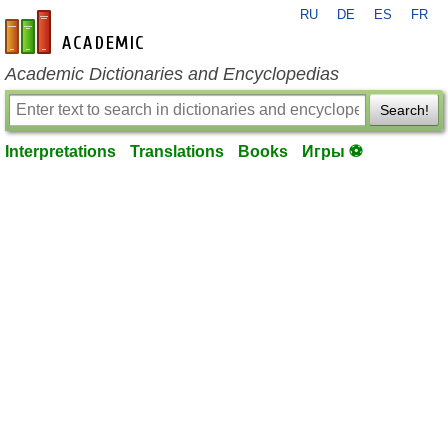
RU
DE
ES
FR
en-academic.com
Academic Dictionaries and Encyclopedias
Search!
Interpretations
Translations
Books
Игры ⚽