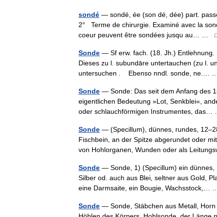
sondé
— sondé, ée (son dé, dée) part. pas
2° Terme de chirurgie. Examiné avec la son
coeur peuvent être sondées jusqu au… …
D
Sonde
— Sf erw. fach. (18. Jh.) Entlehnung. 
Dieses zu l. subundāre untertauchen (zu l. u
untersuchen . Ebenso nndl. sonde, ne.…
Sonde
— Sonde: Das seit dem Anfang des 18.
eigentlichen Bedeutung »Lot, Senkblei«, and
oder schlauchförmigen Instrumentes, das
Sonde
— (Specillum), dünnes, rundes, 12–28
Fischbein, an der Spitze abgerundet oder m
von Hohlorganen, Wunden oder als Leitun
Sonde
— Sonde, 1) (Specillum) ein dünnes, 
Silber od. auch aus Blei, seltner aus Gold, Pl
eine Darmsaite, ein Bougie, Wachsstock,
Sonde
— Sonde, Stäbchen aus Metall, Horn
Höhlen des Körpers. Hohlsonde, der Länge n