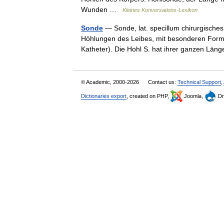
Wunden …
Kleines Konversations-Lexikon
Sonde
— Sonde, lat. specillum chirurgisch
Höhlungen des Leibes, mit besonderen Forme
Katheter). Die Hohl S. hat ihrer ganzen L
© Academic, 2000-2026
Contact us:
Technical Support
,
Dictionaries export
, created on PHP,
Joomla,
Dr