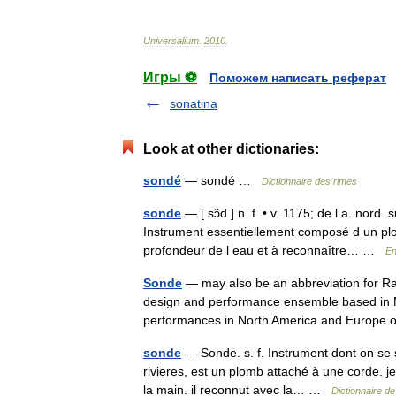
Universalium
.
2010
.
Игры ⚽
Поможем написать реферат
sonatina
Look at other dictionaries:
sondé
— sondé …
Dictionnaire des rimes
sonde
— [ sɔ̃d ] n. f. • v. 1175; de l a. nor
Instrument essentiellement composé d un plom
profondeur de l eau et à reconnaître… …
En
Sonde
— may also be an abbreviation for Ra
design and performance ensemble based in 
performances in North America and Europ
sonde
— Sonde. s. f. Instrument dont on se 
rivieres, est un plomb attaché à une corde. jet
la main. il reconnut avec la… …
Dictionnaire de