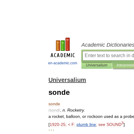
Academic Dictionarie
en-academic.com
Universalium
Interpretat
Universalium
sonde
sonde
/
sond
/
,
n
.
Rocketry
.
a
rocket
,
balloon
,
or
rockoon
used
as
a
prob
3
[
1920
-
25
; <
F:
plumb
line
;
see
SOUND
]
* * *