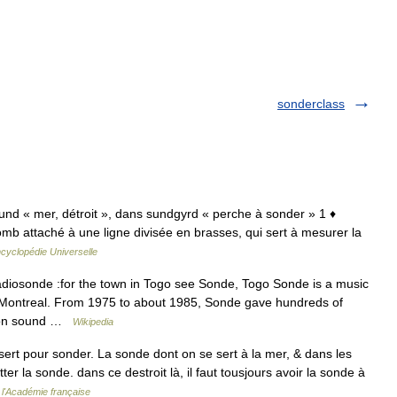
sonderclass
d. sund « mer, détroit », dans sundgyrd « perche à sonder » 1 ♦
b attaché à une ligne divisée en brasses, qui sert à mesurer la
cyclopédie Universelle
diosonde :for the town in Togo see Sonde, Togo Sonde is a music
Montreal. From 1975 to about 1985, Sonde gave hundreds of
e on sound …
Wikipedia
sert pour sonder. La sonde dont on se sert à la mer, & dans les
ter la sonde. dans ce destroit là, il faut tousjours avoir la sonde à
 l'Académie française