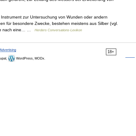
es Instrument zur Untersuchung von Wunden oder andern
n für besondere Zwecke, bestehen meistens aus Silber (vgl.
änge nach eine… …
Herders Conversations-Lexikon
Advertising
18+
upal,
WordPress, MODx.