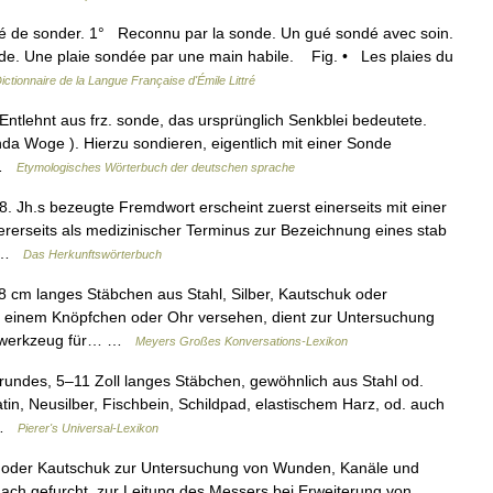
sé de sonder. 1° Reconnu par la sonde. Un gué sondé avec soin.
de. Une plaie sondée par une main habile. Fig. • Les plaies du
ictionnaire de la Langue Française d'Émile Littré
Entlehnt aus frz. sonde, das ursprünglich Senkblei bedeutete.
nda Woge ). Hierzu sondieren, eigentlich mit einer Sonde
 …
Etymologisches Wörterbuch der deutschen sprache
 Jh.s bezeugte Fremdwort erscheint zuerst einerseits mit einer
ererseits als medizinischer Terminus zur Bezeichnung eines stab
… …
Das Herkunftswörterbuch
 cm langes Stäbchen aus Stahl, Silber, Kautschuk oder
it einem Knöpfchen oder Ohr versehen, dient zur Untersuchung
gswerkzeug für… …
Meyers Großes Konversations-Lexikon
rundes, 5–11 Zoll langes Stäbchen, gewöhnlich aus Stahl od.
atin, Neusilber, Fischbein, Schildpad, elastischem Harz, od. auch
… …
Pierer's Universal-Lexikon
 oder Kautschuk zur Untersuchung von Wunden, Kanäle und
ach gefurcht, zur Leitung des Messers bei Erweiterung von