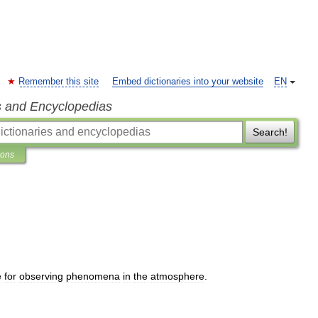
Remember this site
Embed dictionaries into your website
EN
s and Encyclopedias
Search!
ions
e
for
observing
phenomena
in
the
atmosphere
.