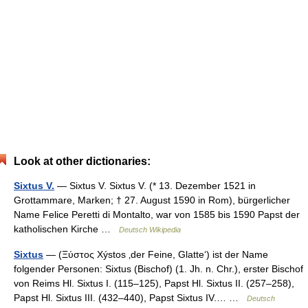
Look at other dictionaries:
Sixtus V.
— Sixtus V. Sixtus V. (* 13. Dezember 1521 in
Grottammare, Marken; † 27. August 1590 in Rom), bürgerlicher
Name Felice Peretti di Montalto, war von 1585 bis 1590 Papst der
katholischen Kirche …
Deutsch Wikipedia
Sixtus
— (Ξύστος Xýstos ‚der Feine, Glatte‘) ist der Name
folgender Personen: Sixtus (Bischof) (1. Jh. n. Chr.), erster Bischof
von Reims Hl. Sixtus I. (115–125), Papst Hl. Sixtus II. (257–258),
Papst Hl. Sixtus III. (432–440), Papst Sixtus IV.… …
Deutsch