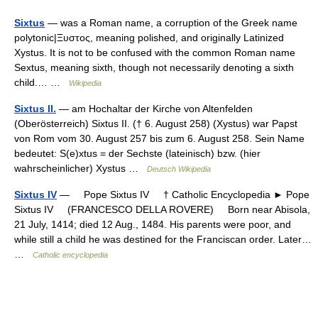
Sixtus
— was a Roman name, a corruption of the Greek name
polytonic|Ξυστος, meaning polished, and originally Latinized
Xystus. It is not to be confused with the common Roman name
Sextus, meaning sixth, though not necessarily denoting a sixth
child.… …
Wikipedia
Sixtus II.
— am Hochaltar der Kirche von Altenfelden
(Oberösterreich) Sixtus II. († 6. August 258) (Xystus) war Papst
von Rom vom 30. August 257 bis zum 6. August 258. Sein Name
bedeutet: S(e)xtus = der Sechste (lateinisch) bzw. (hier
wahrscheinlicher) Xystus …
Deutsch Wikipedia
Sixtus IV
— Pope Sixtus IV † Catholic Encyclopedia ► Pope
Sixtus IV (FRANCESCO DELLA ROVERE) Born near Abisola,
21 July, 1414; died 12 Aug., 1484. His parents were poor, and
while still a child he was destined for the Franciscan order. Later…
…
Catholic encyclopedia