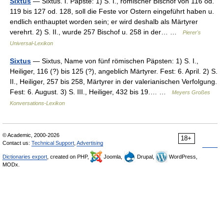
Sixtus
— Sixtus. I. Päpste: 1) S. I., römischer Bischof von 116 od.
119 bis 127 od. 128, soll die Feste vor Ostern eingeführt haben u.
endlich enthauptet worden sein; er wird deshalb als Märtyrer
verehrt. 2) S. II., wurde 257 Bischof u. 258 in der… …
Pierer's
Universal-Lexikon
Sixtus
— Sixtus, Name von fünf römischen Päpsten: 1) S. I.,
Heiliger, 116 (?) bis 125 (?), angeblich Märtyrer. Fest: 6. April. 2) S.
II., Heiliger, 257 bis 258, Märtyrer in der valerianischen Verfolgung.
Fest: 6. August. 3) S. III., Heiliger, 432 bis 19.… …
Meyers Großes
Konversations-Lexikon
© Academic, 2000-2026
18+
Contact us:
Technical Support
,
Advertising
Dictionaries export
, created on PHP,
Joomla,
Drupal,
WordPress,
MODx.