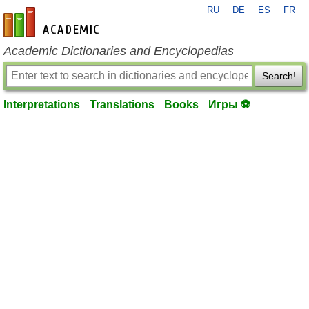
RU
DE
ES
FR
en-academic.com
Academic Dictionaries and Encyclopedias
Search!
Interpretations
Translations
Books
Игры ⚽