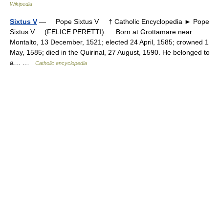
Wikipedia
Sixtus V
— Pope Sixtus V † Catholic Encyclopedia ► Pope
Sixtus V (FELICE PERETTI). Born at Grottamare near
Montalto, 13 December, 1521; elected 24 April, 1585; crowned 1
May, 1585; died in the Quirinal, 27 August, 1590. He belonged to
a… …
Catholic encyclopedia