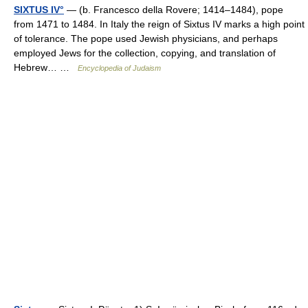
SIXTUS IV°
— (b. Francesco della Rovere; 1414–1484), pope
from 1471 to 1484. In Italy the reign of Sixtus IV marks a high point
of tolerance. The pope used Jewish physicians, and perhaps
employed Jews for the collection, copying, and translation of
Hebrew… …
Encyclopedia of Judaism