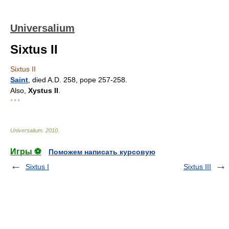
Universalium
Sixtus II
Sixtus II
Saint
, died A.D. 258, pope 257-258.
Also,
Xystus II
.
* * *
Universalium
.
2010
.
Игры ⚽
Поможем написать курсовую
Sixtus I
Sixtus III