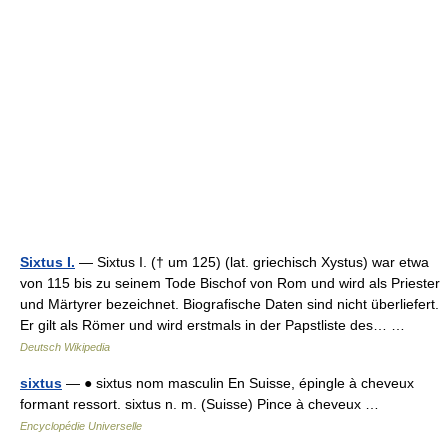
Sixtus I.
— Sixtus I. († um 125) (lat. griechisch Xystus) war etwa
von 115 bis zu seinem Tode Bischof von Rom und wird als Priester
und Märtyrer bezeichnet. Biografische Daten sind nicht überliefert.
Er gilt als Römer und wird erstmals in der Papstliste des… …
Deutsch Wikipedia
sixtus
— ● sixtus nom masculin En Suisse, épingle à cheveux
formant ressort. sixtus n. m. (Suisse) Pince à cheveux …
Encyclopédie Universelle