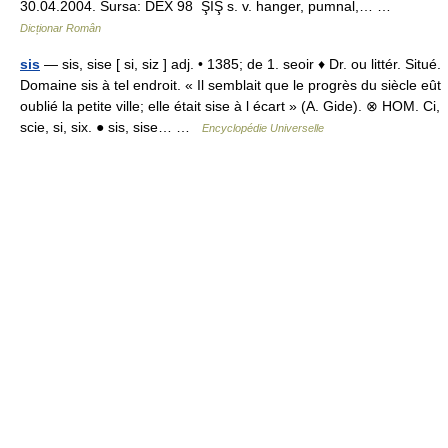
30.04.2004. Sursa: DEX 98 ŞIŞ s. v. hanger, pumnal,… …
Dicționar Român
sis
— sis, sise [ si, siz ] adj. • 1385; de 1. seoir ♦ Dr. ou littér. Situé.
Domaine sis à tel endroit. « Il semblait que le progrès du siècle eût
oublié la petite ville; elle était sise à l écart » (A. Gide). ⊗ HOM. Ci,
scie, si, six. ● sis, sise… …
Encyclopédie Universelle