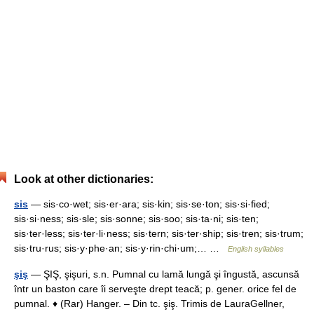
Look at other dictionaries:
sis
— sis·co·wet; sis·er·ara; sis·kin; sis·se·ton; sis·si·fied;
sis·si·ness; sis·sle; sis·sonne; sis·soo; sis·ta·ni; sis·ten;
sis·ter·less; sis·ter·li·ness; sis·tern; sis·ter·ship; sis·tren; sis·trum;
sis·tru·rus; sis·y·phe·an; sis·y·rin·chi·um;… …
English syllables
şiş
— ŞIŞ, şişuri, s.n. Pumnal cu lamă lungă şi îngustă, ascunsă
într un baston care îi serveşte drept teacă; p. gener. orice fel de
pumnal. ♦ (Rar) Hanger. – Din tc. şiş. Trimis de LauraGellner,