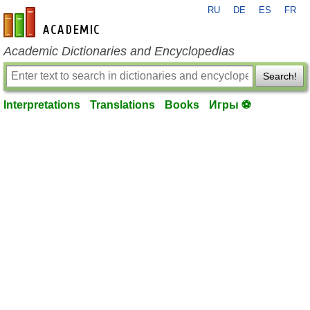
RU
DE
ES
FR
en-academic.com
Academic Dictionaries and Encyclopedias
Search!
Interpretations
Translations
Books
Игры ⚽