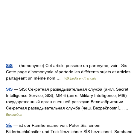
SiS
— (homonymie) Cet article possède un paronyme, voir : Six.
Cette page d’homonymie répertorie les différents sujets et articles
partageant un même nom …
Wikipédia en Français
SIS
— SIS: Секретная разведывательная служба (англ. Secret
Intelligence Service, SIS), MИ 6 (англ. Military Intelligence, MI6)
государственный орган внешней разведки Великобритании.
Секретная разведывательная служба (чеш. Bezpečnostní… …
Википедия
Sís
— ist der Familienname von: Peter Sís, einem
Bilderbuchkünstler und Trickfilmzeichner SÍS bezeichnet: Samband