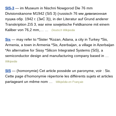
SIS-3
— im Museum in Nischni Nowgorod Die 76 mm
Divisionskanone M1942 (SiS 3) (russisch 76 мм дивизионная
пушка обр. 1942 г. (ЗиС 3)), in der Literatur auf Grund anderer
Transkription ZiS 3, war eine sowjetische Feldkanone mit einem
Kaliber von 76,2 mm,… …
Deutsch Wikipedia
Sis
— may refer to:*Sister *Kozan, Adana, a city in Turkey *Sis,
Armenia, a town in Armenia *Sis, Azerbaijan, a village in Azerbaijan
*An alternative for Sissy *Silicon Integrated Systems (SiS), a
semiconductor design and manufacturing company based in …
Wikipedia
SIS
— (homonymie) Cet article possède un paronyme, voir : Six.
Cette page d’homonymie répertorie les différents sujets et articles
partageant un même nom …
Wikipédia en Français