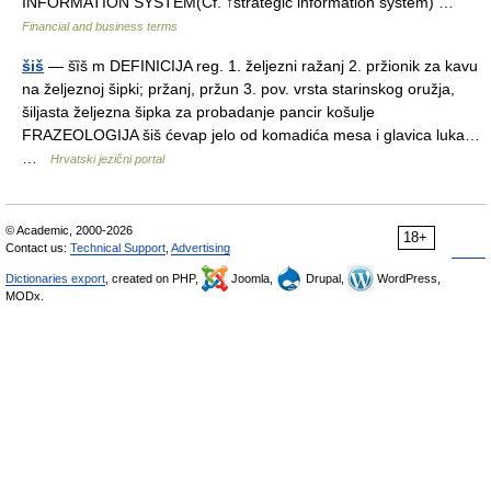
INFORMATION SYSTEM(Cf. ↑strategic information system) …
Financial and business terms
šiš
— šȉš m DEFINICIJA reg. 1. željezni ražanj 2. pržionik za kavu
na željeznoj šipki; pržanj, pržun 3. pov. vrsta starinskog oružja,
šiljasta željezna šipka za probadanje pancir košulje
FRAZEOLOGIJA šiš ćevap jelo od komadića mesa i glavica luka…
…
Hrvatski jezični portal
© Academic, 2000-2026
18+
Contact us:
Technical Support
,
Advertising
Dictionaries export
, created on PHP,
Joomla,
Drupal,
WordPress,
MODx.