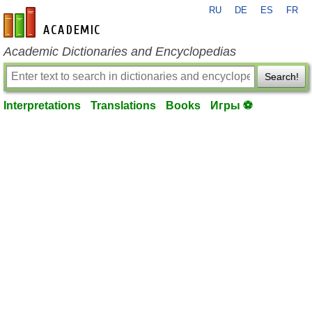
RU
DE
ES
FR
en-academic.com
Academic Dictionaries and Encyclopedias
Search!
Interpretations
Translations
Books
Игры ⚽