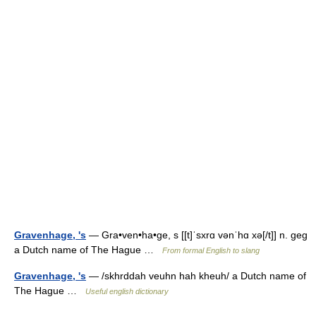
Gravenhage, 's
— Gra•ven•ha•ge, s [[t]ˈsxrɑ vənˈhɑ xə[/t]] n. geg
a Dutch name of The Hague …
From formal English to slang
Gravenhage, 's
— /skhrddah veuhn hah kheuh/ a Dutch name of
The Hague …
Useful english dictionary