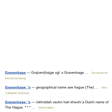
Gravenhage
— Gra|ven|ha|ge vgl. s Gravenhage …
Die deutsche
Rechtschreibung
Gravenhage, 's
— geographical name see hague (The) …
New
Collegiate Dictionary
Gravenhage, 's
— /skhrddah veuhn hah kheuh/ a Dutch name of
The Hague. * * * …
Universalium