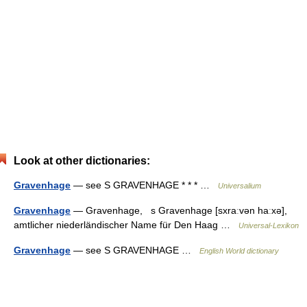
Look at other dictionaries:
Gravenhage
— see S GRAVENHAGE * * * …
Universalium
Gravenhage
— Gravenhage, s Gravenhage [sxraːvən haːxə],
amtlicher niederländischer Name für Den Haag …
Universal-Lexikon
Gravenhage
— see S GRAVENHAGE …
English World dictionary