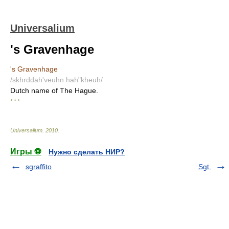
Universalium
's Gravenhage
's Gravenhage
/skhrddah'veuhn hah"kheuh/
Dutch name of The Hague.
* * *
Universalium
.
2010
.
Игры ⚽
Нужно сделать НИР?
sgraffito
Sgt.