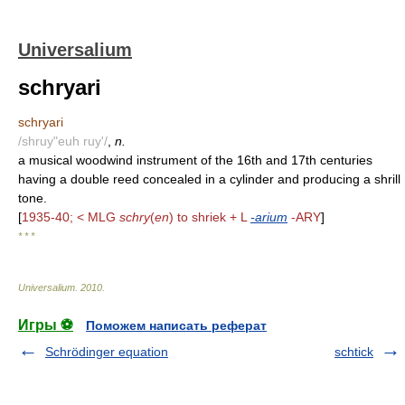
Universalium
schryari
schryari
/shruy"euh ruy'/
,
n.
a musical woodwind instrument of the 16th and 17th centuries
having a double reed concealed in a cylinder and producing a shrill
tone.
[
1935-40; < MLG
schry
(
en
) to shriek + L
-arium
-ARY
]
* * *
Universalium
.
2010
.
Игры ⚽
Поможем написать реферат
Schrödinger equation
schtick