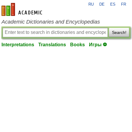
RU
DE
ES
FR
en-academic.com
Academic Dictionaries and Encyclopedias
Search!
Interpretations
Translations
Books
Игры ⚽