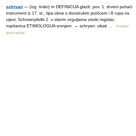
schryari
— (izg. šriȃri) m DEFINICIJA glazb. pov. 1. drveni puhaći
instrument iz 17. st., tipa oboe s dvostrukim jezičcem i 8 rupa na
cijevi; Schreierpfeife 2. u starim orguljama visoki registar;
mješanica ETIMOLOGIJA srvnjem. ← schryen: vikati …
Hrvatski
jezični portal