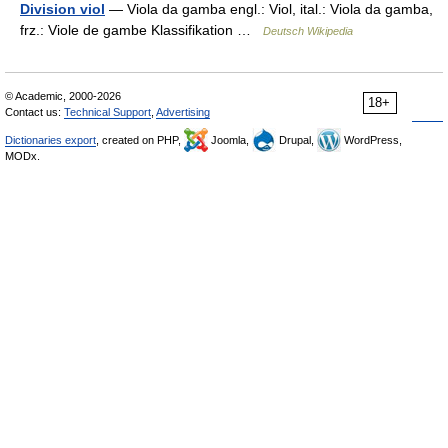
Division viol
— Viola da gamba engl.: Viol, ital.: Viola da gamba,
frz.: Viole de gambe Klassifikation …
Deutsch Wikipedia
© Academic, 2000-2026
18+
Contact us:
Technical Support
,
Advertising
Dictionaries export
, created on PHP,
Joomla,
Drupal,
WordPress,
MODx.