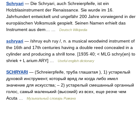
Schryari
— Die Schryari, auch Schreierpfeife, ist ein
Holzblasinstrument der Renaissance. Sie wurde im 16.
Jahrhundert entwickelt und ungefähr 200 Jahre vorwiegend in der
europäischen Volksmusik gespielt. Seinen Namen erhielt das
Instrument aus dem… …
Deutsch Wikipedia
schryari
— /shruy euh ruy /, n. a musical woodwind instrument of
the 16th and 17th centuries having a double reed concealed in a
cylinder and producing a shrill tone. [1935 40; < MLG schry(en) to
shriek + L arium ARY] …
Useful english dictionary
SCHRYARI
— (Schreierpfeife, труба глашатая ), 1) устарелый
духовой инструмент, который вряд ли когда либо имел
значение для искусства; – 2) устарелый смешанный органный
голос, самый маленький (высокий) из всех, еще резче чем
Acuta …
Музыкальный словарь Римана