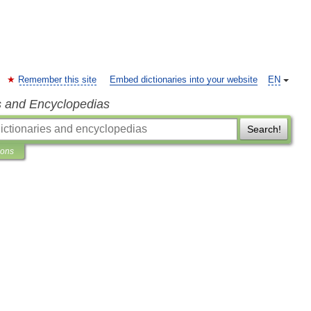
Remember this site
Embed dictionaries into your website
EN
s and Encyclopedias
Search!
ions