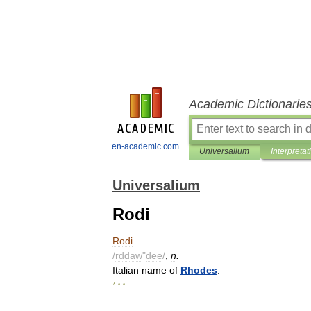
Academic Dictionarie
en-academic.com
Universalium
Interpretat
Universalium
Rodi
Rodi
/
rddaw
"
dee
/
,
n
.
Italian
name
of
Rhodes
.
* * *