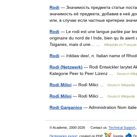
Rodi
— Значимость предмета статьи поста
значимость её предмета, добавив в неё д
или, в случае если частные критерии зн
Rodi
— Le rodi est une langue parlée par le
originaire du nord de l Inde, bien qu ils aient
Tsiganes, mais d une… …
Wikipédia en Français
Rodi
— /rddaw dee/, n. Italian name of Rhod
Rodi (Netzwerk)
— Rodi Entwickler larytet A
Kategorie Peer to Peer Lizenz …
Deutsch Wiki
Rodi Milici
— Rodì Milici …
Deutsch Wikipedia
Rodì Milici
— Rodì Milici …
Deutsch Wikipedia
Rodi Garganico
— Administration Nom ita
© Academic, 2000-2026
Contact us:
Technical Support
,
Dictionaries export
, created on PHP,
Joomla,
Dr