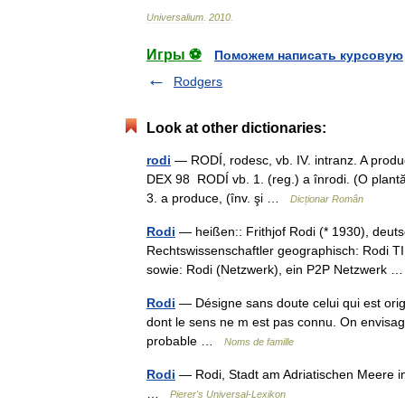
Universalium
.
2010
.
Игры ⚽
Поможем написать курсовую
Rodgers
Look at other dictionaries:
rodi
— RODÍ, rodesc, vb. IV. intranz. A produc
DEX 98 RODÍ vb. 1. (reg.) a înrodi. (O plantă
3. a produce, (înv. şi …
Dicționar Român
Rodi
— heißen:: Frithjof Rodi (* 1930), deut
Rechtswissenschaftler geographisch: Rodi TI
sowie: Rodi (Netzwerk), ein P2P Netzwerk
Rodi
— Désigne sans doute celui qui est orig
dont le sens ne m est pas connu. On envisage 
probable …
Noms de famille
Rodi
— Rodi, Stadt am Adriatischen Meere in
…
Pierer's Universal-Lexikon