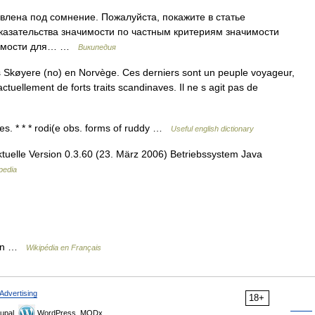
влена под сомнение. Пожалуйста, покажите в статье
оказательства значимости по частным критериям значимости
ачимости для… …
Википедия
s Skøyere (no) en Norvège. Ces derniers sont un peuple voyageur,
 actuellement de forts traits scandinaves. Il ne s agit pas de
es. * * * rodi(e obs. forms of ruddy …
Useful english dictionary
ktuelle Version 0.3.60 (23. März 2006) Betriebssystem Java
pedia
lien …
Wikipédia en Français
Advertising
18+
upal,
WordPress, MODx.