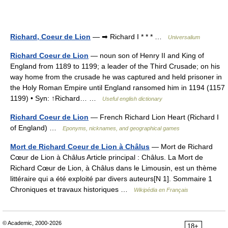
Richard, Coeur de Lion
— ➡ Richard I * * * …
Universalium
Richard Coeur de Lion
— noun son of Henry II and King of
England from 1189 to 1199; a leader of the Third Crusade; on his
way home from the crusade he was captured and held prisoner in
the Holy Roman Empire until England ransomed him in 1194 (1157
1199) • Syn: ↑Richard… …
Useful english dictionary
Richard Coeur de Lion
— French Richard Lion Heart (Richard I
of England) …
Eponyms, nicknames, and geographical games
Mort de Richard Coeur de Lion à Châlus
— Mort de Richard
Cœur de Lion à Châlus Article principal : Châlus. La Mort de
Richard Cœur de Lion, à Châlus dans le Limousin, est un thème
littéraire qui a été exploité par divers auteurs[N 1]. Sommaire 1
Chroniques et travaux historiques …
Wikipédia en Français
© Academic, 2000-2026
18+