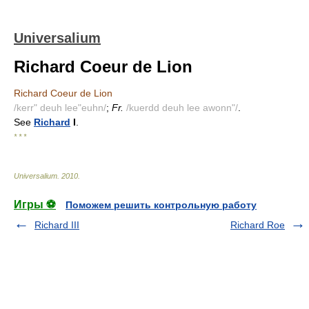
Universalium
Richard Coeur de Lion
Richard Coeur de Lion
/kerr" deuh lee"euhn/
;
Fr.
/kuerdd deuh lee awonn"/
.
See
Richard
I
.
* * *
Universalium
.
2010
.
Игры ⚽
Поможем решить контрольную работу
Richard III
Richard Roe