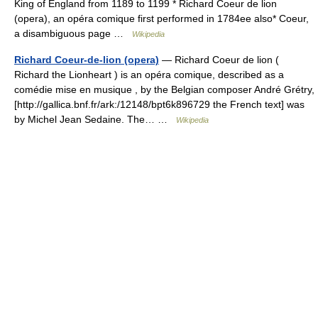
King of England from 1189 to 1199 * Richard Coeur de lion
(opera), an opéra comique first performed in 1784ee also* Coeur,
a disambiguous page …
Wikipedia
Richard Coeur-de-lion (opera)
— Richard Coeur de lion (
Richard the Lionheart ) is an opéra comique, described as a
comédie mise en musique , by the Belgian composer André Grétry,
[http://gallica.bnf.fr/ark:/12148/bpt6k896729 the French text] was
by Michel Jean Sedaine. The… …
Wikipedia