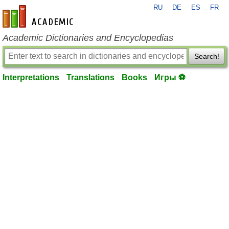
RU
DE
ES
FR
en-academic.com
Academic Dictionaries and Encyclopedias
Search!
Interpretations
Translations
Books
Игры ⚽