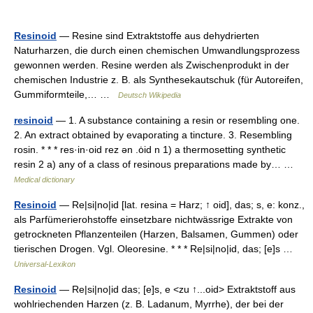
Resinoid
— Resine sind Extraktstoffe aus dehydrierten
Naturharzen, die durch einen chemischen Umwandlungsprozess
gewonnen werden. Resine werden als Zwischenprodukt in der
chemischen Industrie z. B. als Synthesekautschuk (für Autoreifen,
Gummiformteile,… …
Deutsch Wikipedia
resinoid
— 1. A substance containing a resin or resembling one.
2. An extract obtained by evaporating a tincture. 3. Resembling
rosin. * * * res·in·oid rez ən .ȯid n 1) a thermosetting synthetic
resin 2 a) any of a class of resinous preparations made by… …
Medical dictionary
Resinoid
— Re|si|no|id [lat. resina = Harz; ↑ oid], das; s, e: konz.,
als Parfümerierohstoffe einsetzbare nichtwässrige Extrakte von
getrockneten Pflanzenteilen (Harzen, Balsamen, Gummen) oder
tierischen Drogen. Vgl. Oleoresine. * * * Re|si|no|id, das; [e]s …
Universal-Lexikon
Resinoid
— Re|si|no|id das; [e]s, e <zu ↑...oid> Extraktstoff aus
wohlriechenden Harzen (z. B. Ladanum, Myrrhe), der bei der