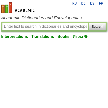
RU
DE
ES
FR
en-academic.com
Academic Dictionaries and Encyclopedias
Search!
Interpretations
Translations
Books
Игры ⚽