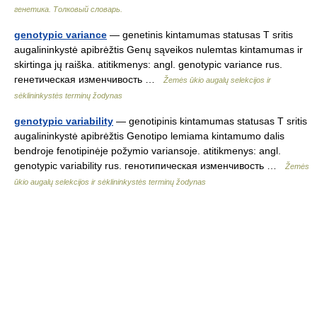
генетика. Толковый словарь.
genotypic variance
— genetinis kintamumas statusas T sritis
augalininkystė apibrėžtis Genų sąveikos nulemtas kintamumas ir
skirtinga jų raiška. atitikmenys: angl. genotypic variance rus.
генетическая изменчивость …
Žemės ūkio augalų selekcijos ir
sėklininkystės terminų žodynas
genotypic variability
— genotipinis kintamumas statusas T sritis
augalininkystė apibrėžtis Genotipo lemiama kintamumo dalis
bendroje fenotipinėje požymio variansoje. atitikmenys: angl.
genotypic variability rus. генотипическая изменчивость …
Žemės
ūkio augalų selekcijos ir sėklininkystės terminų žodynas