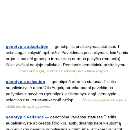
genotypic adaptation
— genotipinis prisitaikymas statusas T
sritis augalininkystė apibrėžtis Paveldimas prisitaikymas, leidžiantis
organizmui dėl genotipo ir reakcijos normos pokyčių (mutacijų)
išlikti visiškai naujoje aplinkoje. Remiantis genotipiniu prisitaikymu,
… …
Žemės ūkio augalų selekcijos ir sėklininkystės terminų žodynas
genotypic selection
— genotipinė atranka statusas T sritis
augalininkystė apibrėžtis Augalų atranka pagal paveldimus
požymius ir savybes (genotipą). atitikmenys: angl. genotypic
selection rus. генотипический отбор …
Žemės ūkio augalų selekcijos ir
sėklininkystės terminų žodynas
genotypic variance
— genotipinė variansa statusas T sritis
augalininkystė apibrėžtis Rodiklis, apibūdinantis nepriklausomą
nuo aplinkos genetinį populiacijos kintamumą. atitikmenys: angl.