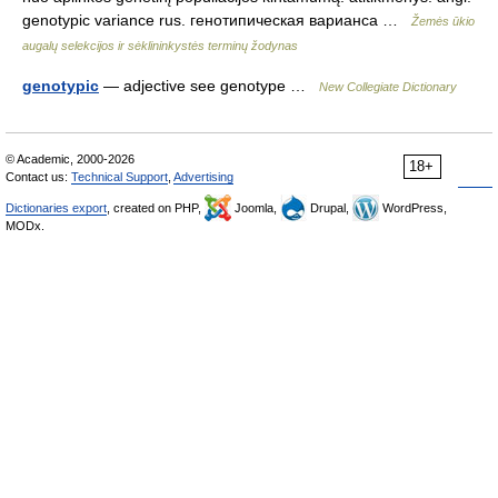
genotypic variance rus. генотипическая варианса …
Žemės ūkio
augalų selekcijos ir sėklininkystės terminų žodynas
genotypic
— adjective see genotype …
New Collegiate Dictionary
© Academic, 2000-2026
18+
Contact us:
Technical Support
,
Advertising
Dictionaries export
, created on PHP,
Joomla,
Drupal,
WordPress,
MODx.