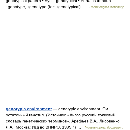
genotypical pattern • Syn: ↑genotypical • Pertains to noun:
↑genotype, ↑genotype (for: ↑genotypical) …
Useful english dictionary
genotypic environment
— genotypic environment. См.
остаточный генотип. (Источник: «Англо русский толковый
словарь генетических терминов». Арефьев В.А., Лисовенко
Л.А., Москва: Изд во ВНИРО, 1995 г.) …
Молекулярная биология и