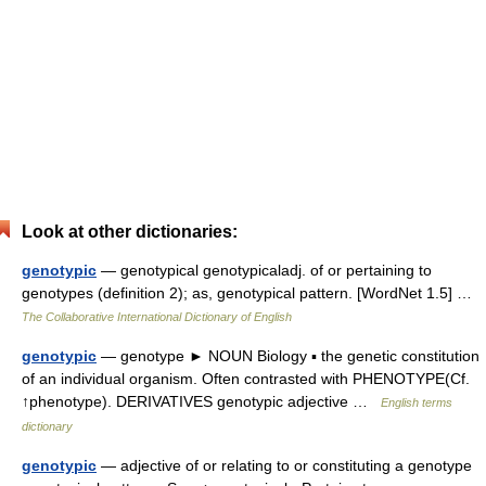
Look at other dictionaries:
genotypic
— genotypical genotypicaladj. of or pertaining to
genotypes (definition 2); as, genotypical pattern. [WordNet 1.5] …
The Collaborative International Dictionary of English
genotypic
— genotype ► NOUN Biology ▪ the genetic constitution
of an individual organism. Often contrasted with PHENOTYPE(Cf.
↑phenotype). DERIVATIVES genotypic adjective …
English terms
dictionary
genotypic
— adjective of or relating to or constituting a genotype