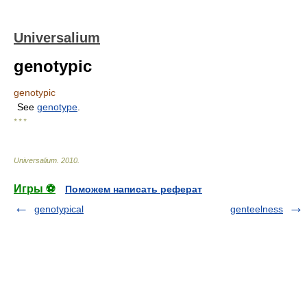
Universalium
genotypic
genotypic
See
genotype
.
* * *
Universalium
.
2010
.
Игры ⚽
Поможем написать реферат
genotypical
genteelness