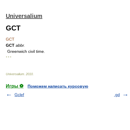
Universalium
GCT
GCT
GCT
abbr.
Greenwich civil time.
* * *
Universalium
.
2010
.
Игры ⚽
Поможем написать курсовую
Gclef
.gd