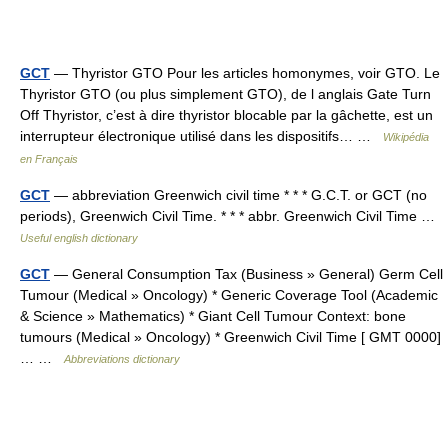
GCT
— Thyristor GTO Pour les articles homonymes, voir GTO. Le
Thyristor GTO (ou plus simplement GTO), de l anglais Gate Turn
Off Thyristor, c’est à dire thyristor blocable par la gâchette, est un
interrupteur électronique utilisé dans les dispositifs… …
Wikipédia
en Français
GCT
— abbreviation Greenwich civil time * * * G.C.T. or GCT (no
periods), Greenwich Civil Time. * * * abbr. Greenwich Civil Time …
Useful english dictionary
GCT
— General Consumption Tax (Business » General) Germ Cell
Tumour (Medical » Oncology) * Generic Coverage Tool (Academic
& Science » Mathematics) * Giant Cell Tumour Context: bone
tumours (Medical » Oncology) * Greenwich Civil Time [ GMT 0000]
… …
Abbreviations dictionary