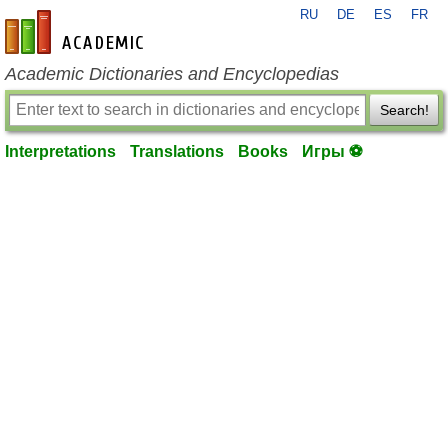
RU
DE
ES
FR
en-academic.com
Academic Dictionaries and Encyclopedias
Search!
Interpretations
Translations
Books
Игры ⚽