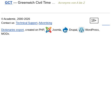
GCT
— Greenwich Civil Time …
Acronyms von A bis Z
© Academic, 2000-2026
18+
Contact us:
Technical Support
,
Advertising
Dictionaries export
, created on PHP,
Joomla,
Drupal,
WordPress,
MODx.