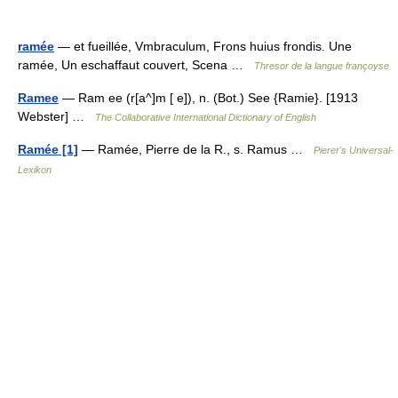
ramée
— et fueillée, Vmbraculum, Frons huius frondis. Une
ramée, Un eschaffaut couvert, Scena …
Thresor de la langue françoyse
Ramee
— Ram ee (r[a^]m [ e]), n. (Bot.) See {Ramie}. [1913
Webster] …
The Collaborative International Dictionary of English
Ramée [1]
— Ramée, Pierre de la R., s. Ramus …
Pierer's Universal-
Lexikon