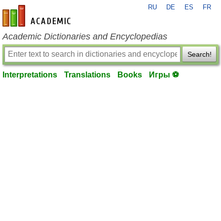
RU
DE
ES
FR
en-academic.com
Academic Dictionaries and Encyclopedias
Search!
Interpretations
Translations
Books
Игры ⚽