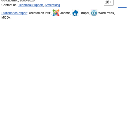
© Academic, 2000-2026
18+
Contact us:
Technical Support
,
Advertising
Dictionaries export
, created on PHP,
Joomla,
Drupal,
WordPress,
MODx.