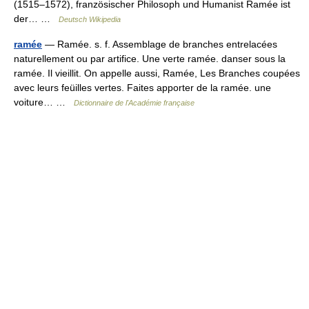
(1515–1572), französischer Philosoph und Humanist Ramée ist
der… …
Deutsch Wikipedia
ramée
— Ramée. s. f. Assemblage de branches entrelacées
naturellement ou par artifice. Une verte ramée. danser sous la
ramée. Il vieillit. On appelle aussi, Ramée, Les Branches coupées
avec leurs feüilles vertes. Faites apporter de la ramée. une
voiture… …
Dictionnaire de l'Académie française