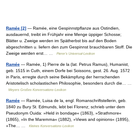
Ramée [2]
— Ramée, eine Gespinnstpflanze aus Ostindien,
ausdauernd, treibt im Frühjahr eine Menge üppiger Schosse;
Blätter u. Zweige werden im Spätherbst bis auf den Boden
abgeschnitten u. liefern den zum Gespinnst brauchbaren Stoff. Die
Zweige werden erst… …
Pierer's Universal-Lexikon
Ramée
— Ramée, 1) Pierre de la (lat. Petrus Ramus), Humanist,
geb. 1515 in Cuth, einem Dorfe bei Soissons, gest. 26. Aug. 1572
in Paris, erregte durch seine Bekämpfung der herrschenden
Aristotelisch scholastischen Philosophie, besonders durch die… …
Meyers Großes Konversations-Lexikon
Ramée
— Ramée, Luisa de la, engl. Romanschriftstellerin, geb.
1840 zu Bury St. Edmunds, lebt bei Florenz; schrieb unter dem
Pseudonym Ouida: »Held in bondage« (1863), »Strathmore«
(1865), »In the Maremma« (1882), »Views and opinions« (1895),
»The… …
Kleines Konversations-Lexikon