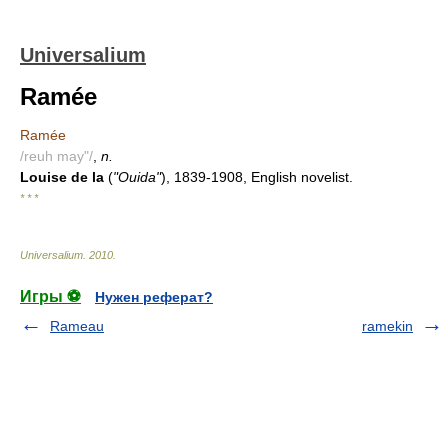
Universalium
Ramée
Ramée
/reuh may"/
,
n.
Louise de la
(
"Ouida"
), 1839-1908, English novelist.
* * *
Universalium
.
2010
.
Игры ⚽
Нужен реферат?
Rameau
ramekin