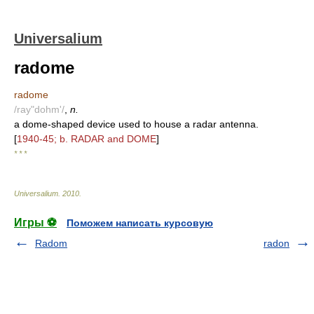
Universalium
radome
radome
/ray"dohm'/
,
n.
a dome-shaped device used to house a radar antenna.
[
1940-45; b. RADAR and DOME
]
* * *
Universalium
.
2010
.
Игры ⚽
Поможем написать курсовую
Radom
radon