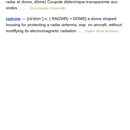
radar et dome, dôme) Coupole diélectrique transparente aux
ondes… …
Encyclopédie Universelle
radome
— [rā′dōm΄] n. [ RA(DAR) + DOME] a dome shaped
housing for protecting a radar antenna, esp. on aircraft, without
modifying its electromagnetic radiation …
English World dictionary