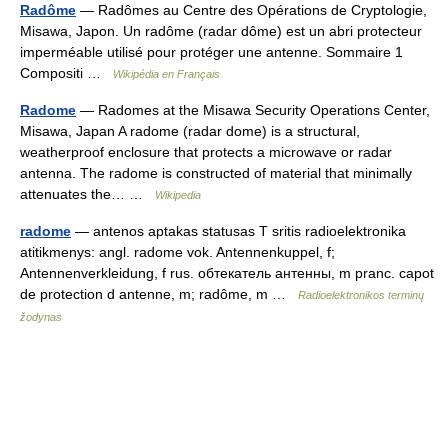
Radôme
— Radômes au Centre des Opérations de Cryptologie,
Misawa, Japon. Un radôme (radar dôme) est un abri protecteur
imperméable utilisé pour protéger une antenne. Sommaire 1
Compositi …
Wikipédia en Français
Radome
— Radomes at the Misawa Security Operations Center,
Misawa, Japan A radome (radar dome) is a structural,
weatherproof enclosure that protects a microwave or radar
antenna. The radome is constructed of material that minimally
attenuates the… …
Wikipedia
radome
— antenos aptakas statusas T sritis radioelektronika
atitikmenys: angl. radome vok. Antennenkuppel, f;
Antennenverkleidung, f rus. обтекатель антенны, m pranc. capot
de protection d antenne, m; radôme, m …
Radioelektronikos terminų
žodynas