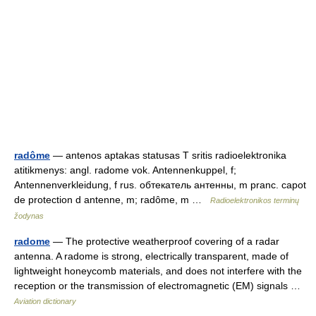
radôme
— antenos aptakas statusas T sritis radioelektronika
atitikmenys: angl. radome vok. Antennenkuppel, f;
Antennenverkleidung, f rus. обтекатель антенны, m pranc. capot
de protection d antenne, m; radôme, m …
Radioelektronikos terminų
žodynas
radome
— The protective weatherproof covering of a radar
antenna. A radome is strong, electrically transparent, made of
lightweight honeycomb materials, and does not interfere with the
reception or the transmission of electromagnetic (EM) signals …
Aviation dictionary