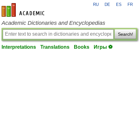
RU
DE
ES
FR
en-academic.com
Academic Dictionaries and Encyclopedias
Search!
Interpretations
Translations
Books
Игры ⚽