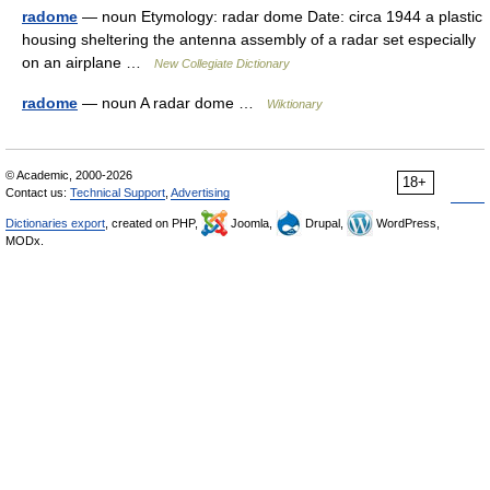
radome
— noun Etymology: radar dome Date: circa 1944 a plastic
housing sheltering the antenna assembly of a radar set especially
on an airplane …
New Collegiate Dictionary
radome
— noun A radar dome …
Wiktionary
© Academic, 2000-2026
18+
Contact us:
Technical Support
,
Advertising
Dictionaries export
, created on PHP,
Joomla,
Drupal,
WordPress,
MODx.