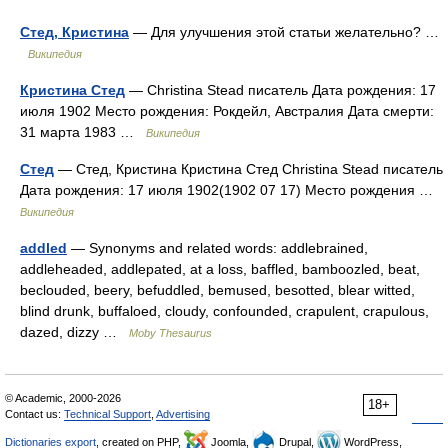
Стед, Кристина
— Для улучшения этой статьи желательно? …
Википедия
Кристина Стед
— Christina Stead писатель Дата рождения: 17
июля 1902 Место рождения: Рокдейл, Австралия Дата смерти:
31 марта 1983 …
Википедия
Стед
— Стед, Кристина Кристина Стед Christina Stead писатель
Дата рождения: 17 июля 1902(1902 07 17) Место рождения …
Википедия
addled
— Synonyms and related words: addlebrained,
addleheaded, addlepated, at a loss, baffled, bamboozled, beat,
beclouded, beery, befuddled, bemused, besotted, blear witted,
blind drunk, buffaloed, cloudy, confounded, crapulent, crapulous,
dazed, dizzy …
Moby Thesaurus
© Academic, 2000-2026
18+
Contact us:
Technical Support
,
Advertising
Dictionaries export
, created on PHP,
Joomla,
Drupal,
WordPress,