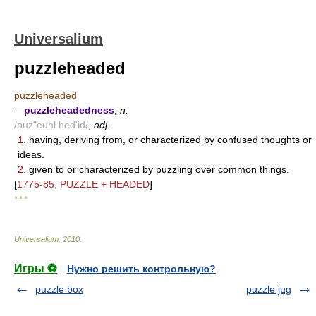
Universalium
puzzleheaded
puzzleheaded
—
puzzleheadedness
,
n.
/puz"euhl hed'id/
,
adj.
1.
having, deriving from, or characterized by confused thoughts or
ideas.
2.
given to or characterized by puzzling over common things.
[
1775-85; PUZZLE + HEADED
]
* * *
Universalium
.
2010
.
Игры ⚽
Нужно решить контрольную?
puzzle box
puzzle jug