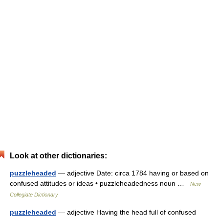
Look at other dictionaries:
puzzleheaded
— adjective Date: circa 1784 having or based on
confused attitudes or ideas • puzzleheadedness noun …
New
Collegiate Dictionary
puzzleheaded
— adjective Having the head full of confused