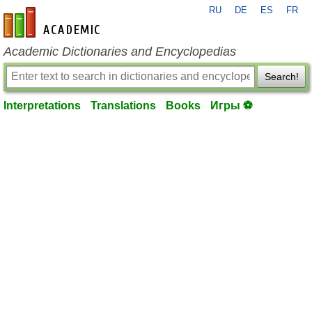
RU
DE
ES
FR
en-academic.com
Academic Dictionaries and Encyclopedias
Search!
Interpretations
Translations
Books
Игры ⚽