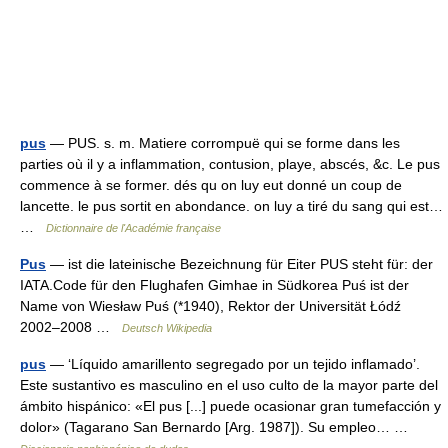
pus
— PUS. s. m. Matiere corrompuë qui se forme dans les
parties où il y a inflammation, contusion, playe, abscés, &c. Le pus
commence à se former. dés qu on luy eut donné un coup de
lancette. le pus sortit en abondance. on luy a tiré du sang qui est…
…
Dictionnaire de l'Académie française
Pus
— ist die lateinische Bezeichnung für Eiter PUS steht für: der
IATA.Code für den Flughafen Gimhae in Südkorea Puś ist der
Name von Wiesław Puś (*1940), Rektor der Universität Łódź
2002–2008 …
Deutsch Wikipedia
pus
— ‘Líquido amarillento segregado por un tejido inflamado’.
Este sustantivo es masculino en el uso culto de la mayor parte del
ámbito hispánico: «El pus [...] puede ocasionar gran tumefacción y
dolor» (Tagarano San Bernardo [Arg. 1987]). Su empleo… …