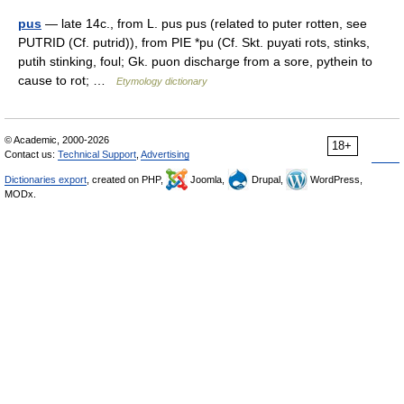
pus
— late 14c., from L. pus pus (related to puter rotten, see
PUTRID (Cf. putrid)), from PIE *pu (Cf. Skt. puyati rots, stinks,
putih stinking, foul; Gk. puon discharge from a sore, pythein to
cause to rot; …
Etymology dictionary
© Academic, 2000-2026
18+
Contact us:
Technical Support
,
Advertising
Dictionaries export
, created on PHP,
Joomla,
Drupal,
WordPress,
MODx.