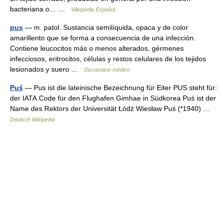
bacteriana o… …
Wikipedia Español
pus
— m. patol. Sustancia semilíquida, opaca y de color
amarillento que se forma a consecuencia de una infección.
Contiene leucocitos más o menos alterados, gérmenes
infecciosos, eritrocitos, células y restos celulares de los tejidos
lesionados y suero …
Diccionario médico
Puś
— Pus ist die lateinische Bezeichnung für Eiter PUS steht für:
der IATA.Code für den Flughafen Gimhae in Südkorea Puś ist der
Name des Rektors der Universität Łódź Wiesław Puś (*1940) …
Deutsch Wikipedia