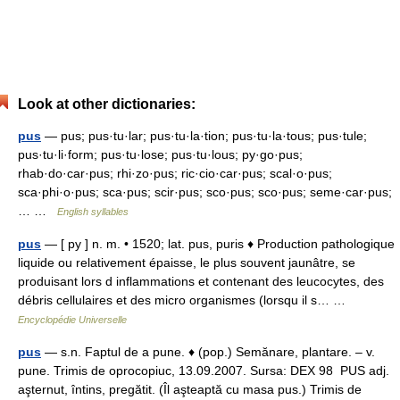
Look at other dictionaries:
pus
— pus; pus·tu·lar; pus·tu·la·tion; pus·tu·la·tous; pus·tule;
pus·tu·li·form; pus·tu·lose; pus·tu·lous; py·go·pus;
rhab·do·car·pus; rhi·zo·pus; ric·cio·car·pus; scal·o·pus;
sca·phi·o·pus; sca·pus; scir·pus; sco·pus; sco·pus; seme·car·pus;
… …
English syllables
pus
— [ py ] n. m. • 1520; lat. pus, puris ♦ Production pathologique
liquide ou relativement épaisse, le plus souvent jaunâtre, se
produisant lors d inflammations et contenant des leucocytes, des
débris cellulaires et des micro organismes (lorsqu il s… …
Encyclopédie Universelle
pus
— s.n. Faptul de a pune. ♦ (pop.) Semănare, plantare. – v.
pune. Trimis de oprocopiuc, 13.09.2007. Sursa: DEX 98 PUS adj.
aşternut, întins, pregătit. (Îl aşteaptă cu masa pus.) Trimis de