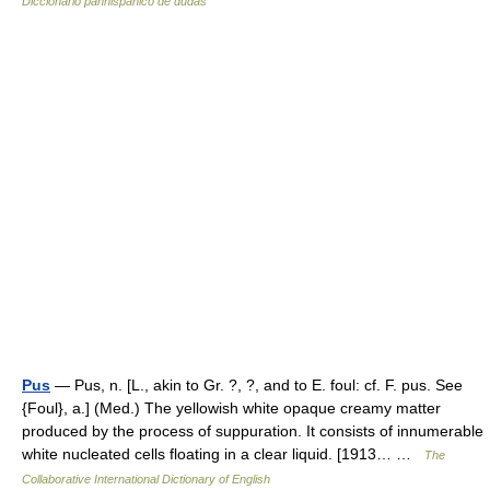
Diccionario panhispánico de dudas
Pus
— Pus, n. [L., akin to Gr. ?, ?, and to E. foul: cf. F. pus. See
{Foul}, a.] (Med.) The yellowish white opaque creamy matter
produced by the process of suppuration. It consists of innumerable
white nucleated cells floating in a clear liquid. [1913… …
The
Collaborative International Dictionary of English