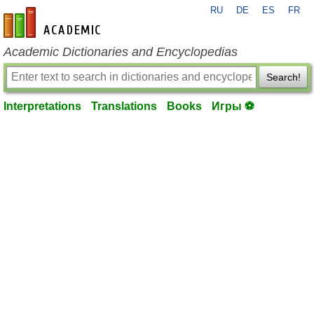
RU
DE
ES
FR
en-academic.com
Academic Dictionaries and Encyclopedias
Search!
Interpretations
Translations
Books
Игры ⚽