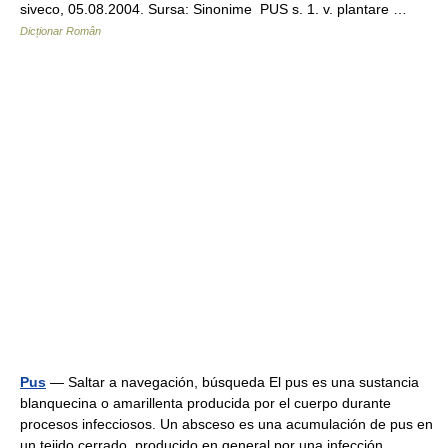
siveco, 05.08.2004. Sursa: Sinonime PUS s. 1. v. plantare …
Dicționar Român
Pus
— Saltar a navegación, búsqueda El pus es una sustancia
blanquecina o amarillenta producida por el cuerpo durante
procesos infecciosos. Un absceso es una acumulación de pus en
un tejido cerrado, producido en general por una infección