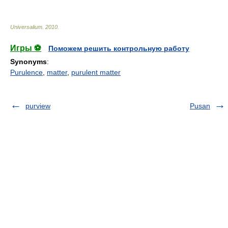
Universalium
.
2010
.
Игры ⚽
Поможем решить контрольную работу
Synonyms
:
Purulence
,
matter
,
purulent matter
purview
Pusan