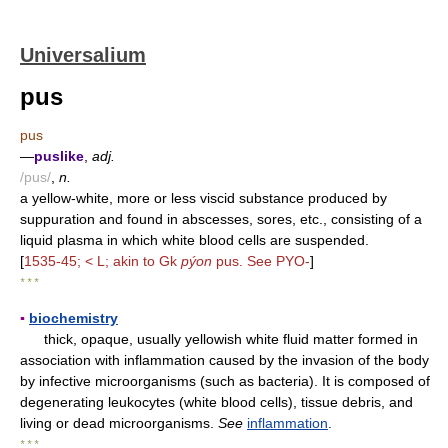
Universalium
pus
pus
—
puslike
,
adj.
/pus/
,
n.
a yellow-white, more or less viscid substance produced by
suppuration and found in abscesses, sores, etc., consisting of a
liquid plasma in which white blood cells are suspended.
[
1535-45; < L; akin to Gk
pýon
pus. See PYO-
]
* * *
▪
biochemistry
thick, opaque, usually yellowish white fluid matter formed in
association with inflammation caused by the invasion of the body
by infective microorganisms (such as bacteria). It is composed of
degenerating leukocytes (white blood cells), tissue debris, and
living or dead microorganisms.
See
inflammation
.
* * *