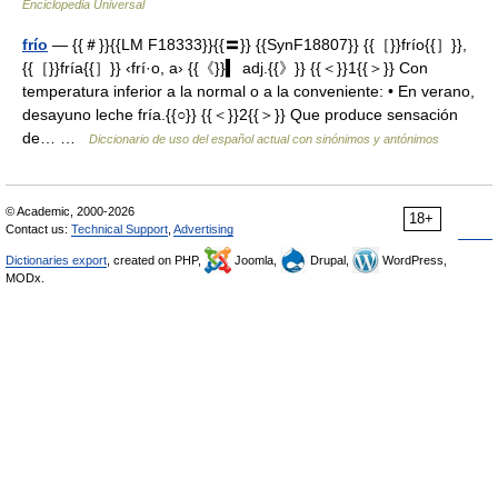
Enciclopedia Universal
frío
— {{＃}}{{LM F18333}}{{〓}} {{SynF18807}} {{［}}frío{{］}},
{{［}}fría{{］}} ‹frí·o, a› {{《}}▍ adj.{{》}} {{＜}}1{{＞}} Con
temperatura inferior a la normal o a la conveniente: • En verano,
desayuno leche fría.{{○}} {{＜}}2{{＞}} Que produce sensación
de… …
Diccionario de uso del español actual con sinónimos y antónimos
© Academic, 2000-2026
18+
Contact us:
Technical Support
,
Advertising
Dictionaries export
, created on PHP,
Joomla,
Drupal,
WordPress,
MODx.