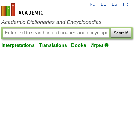
RU
DE
ES
FR
en-academic.com
Academic Dictionaries and Encyclopedias
Search!
Interpretations
Translations
Books
Игры ⚽