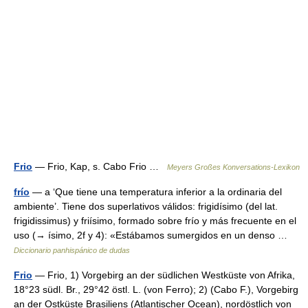
Frio
— Frio, Kap, s. Cabo Frio …
Meyers Großes Konversations-Lexikon
frío
— a ‘Que tiene una temperatura inferior a la ordinaria del
ambiente’. Tiene dos superlativos válidos: frigidísimo (del lat.
frigidissimus) y friísimo, formado sobre frío y más frecuente en el
uso (→ ísimo, 2f y 4): «Estábamos sumergidos en un denso …
Diccionario panhispánico de dudas
Frio
— Frio, 1) Vorgebirg an der südlichen Westküste von Afrika,
18°23 südl. Br., 29°42 östl. L. (von Ferro); 2) (Cabo F.), Vorgebirg
an der Ostküste Brasiliens (Atlantischer Ocean), nordöstlich von