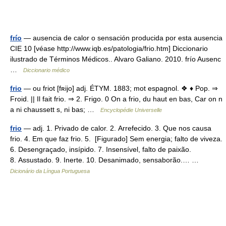
frío
— ausencia de calor o sensación producida por esta ausencia
CIE 10 [véase http://www.iqb.es/patologia/frio.htm] Diccionario
ilustrado de Términos Médicos.. Alvaro Galiano. 2010. frío Ausenc
…
Diccionario médico
frio
— ou friot [fʀijo] adj. ÉTYM. 1883; mot espagnol. ❖ ♦ Pop. ⇒
Froid. || Il fait frio. ⇒ 2. Frigo. 0 On a frio, du haut en bas, Car on n
a ni chaussett s, ni bas; …
Encyclopédie Universelle
frio
— adj. 1. Privado de calor. 2. Arrefecido. 3. Que nos causa
frio. 4. Em que faz frio. 5. [Figurado] Sem energia; falto de viveza.
6. Desengraçado, insípido. 7. Insensível, falto de paixão.
8. Assustado. 9. Inerte. 10. Desanimado, sensaborão.… …
Dicionário da Língua Portuguesa