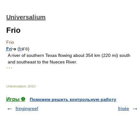
Universalium
Frio
Frio
Fri
·o
(
fr
ēʹō)
A river of southern Texas flowing about 354 km (220 mi) south
and southeast to the Nueces River.
* * *
Universalium
.
2010
.
Игры ⚽
Поможем решить контрольную работу
fringingreef
frisée