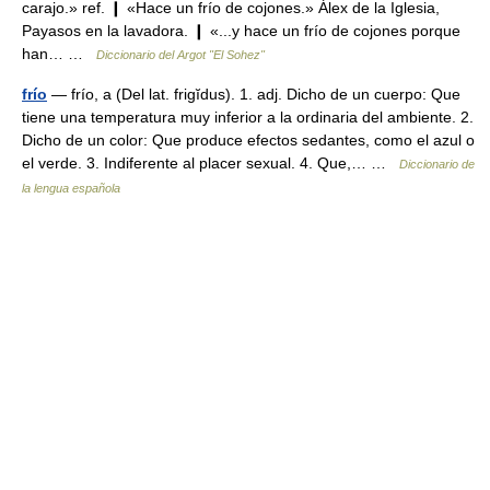
carajo.» ref. ❙ «Hace un frío de cojones.» Álex de la Iglesia,
Payasos en la lavadora. ❙ «...y hace un frío de cojones porque
han… …
Diccionario del Argot "El Sohez"
frío
— frío, a (Del lat. frigĭdus). 1. adj. Dicho de un cuerpo: Que
tiene una temperatura muy inferior a la ordinaria del ambiente. 2.
Dicho de un color: Que produce efectos sedantes, como el azul o
el verde. 3. Indiferente al placer sexual. 4. Que,… …
Diccionario de
la lengua española