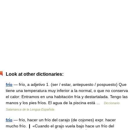
Look at other dictionaries:
frío
— frío, a adjetivo 1. (ser / estar, antepuesto / pospuesto) Que
tiene una temperatura muy inferior a la normal, o que no conserva
el calor: Entramos en una habitación fría y destartalada. Tengo las
manos y los pies fríos. El agua de la piscina está …
Diccionario
Salamanca de la Lengua Española
frío
— frío, hacer un frío del carajo (de cojones) expr. hacer
mucho frío. ❙ «Cuando el grajo vuela bajo hace un frío del