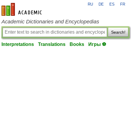
RU
DE
ES
FR
en-academic.com
Academic Dictionaries and Encyclopedias
Search!
Interpretations
Translations
Books
Игры ⚽