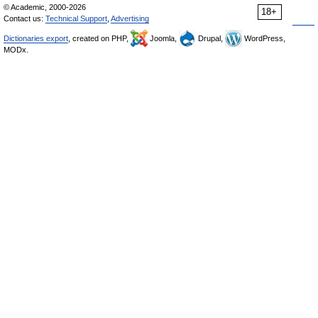
© Academic, 2000-2026
18+
Contact us:
Technical Support
,
Advertising
Dictionaries export
, created on PHP,
Joomla,
Drupal,
WordPress,
MODx.