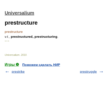
Universalium
prestructure
prestructure
v.t.,
prestructured, prestructuring
.
* * *
Universalium
.
2010
.
Игры ⚽
Поможем сделать НИР
prestrike
prestruggle