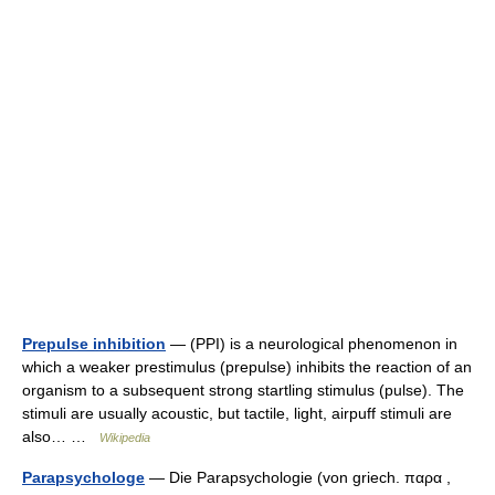
Prepulse inhibition
— (PPI) is a neurological phenomenon in
which a weaker prestimulus (prepulse) inhibits the reaction of an
organism to a subsequent strong startling stimulus (pulse). The
stimuli are usually acoustic, but tactile, light, airpuff stimuli are
also… …
Wikipedia
Parapsychologe
— Die Parapsychologie (von griech. παρα ,