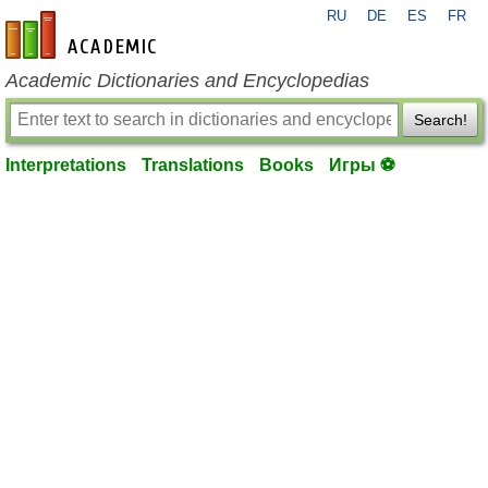
RU
DE
ES
FR
en-academic.com
Academic Dictionaries and Encyclopedias
Search!
Interpretations
Translations
Books
Игры ⚽