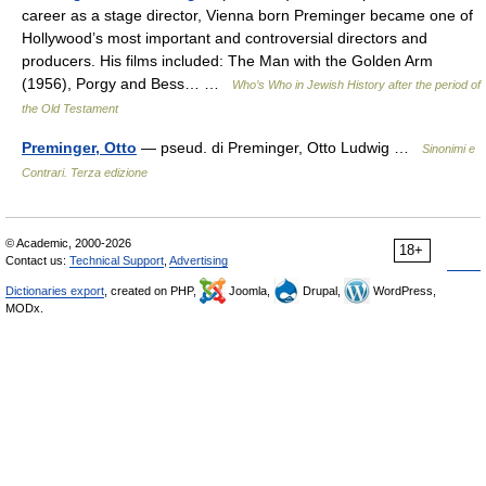
career as a stage director, Vienna born Preminger became one of
Hollywood’s most important and controversial directors and
producers. His films included: The Man with the Golden Arm
(1956), Porgy and Bess… …
Who’s Who in Jewish History after the period of
the Old Testament
Preminger, Otto
— pseud. di Preminger, Otto Ludwig …
Sinonimi e
Contrari. Terza edizione
© Academic, 2000-2026
18+
Contact us:
Technical Support
,
Advertising
Dictionaries export
, created on PHP,
Joomla,
Drupal,
WordPress,
MODx.