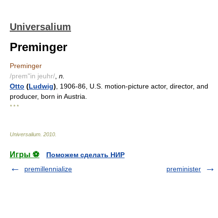
Universalium
Preminger
Preminger
/prem"in jeuhr/
,
n.
Otto
(
Ludwig
)
, 1906-86, U.S. motion-picture actor, director, and
producer, born in Austria.
* * *
Universalium
.
2010
.
Игры ⚽
Поможем сделать НИР
premillennialize
preminister