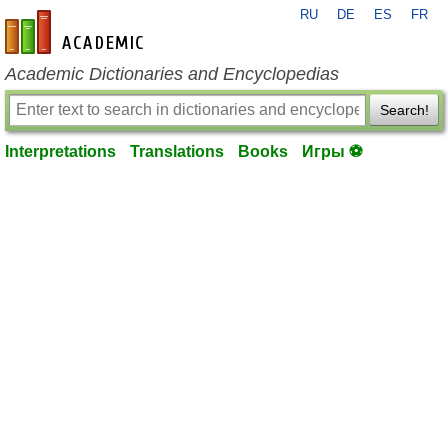
RU
DE
ES
FR
en-academic.com
Academic Dictionaries and Encyclopedias
Search!
Interpretations
Translations
Books
Игры ⚽