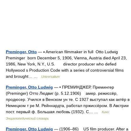
Preminger, Otto
— ▪ American filmmaker in full Otto Ludwig
Preminger born December 5, 1906, Vienna, Austria died April 23,
1986, New York, N.Y., U.S. director producer who defied
Hollywood s Production Code with a series of controversial films
and brought… …
Universalium
Preminger, Otto Ludwig
— • ПРЕМИНДЖЕР, Премингер
(Preminger) Отто Людвиг (р. 5.12.1906) амер. режиссёр,
продюсер. Учился в Венском ун те. С 1927 выступал как актёр в
Немецком т ре М. Рейнхардта, работал пржиссёром. В Австрии
пост. первый ф. Большая любовь (1932). С… …
Кино:
Энциклопедический словарь
Preminger, Otto Ludwig
— (1906–86) US film producer. After a