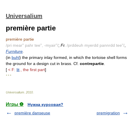
Universalium
première partie
première partie
/pri mear" pahr tee", -myair"/
;
Fr.
/prddeuh myerdd pannrdd tee"/
,
Furniture
.
(in
buhl
) the primary inlay formed, in which the tortoise shell forms
the ground for a design cut in brass. Cf.
contrepartie
.
[
< F:
lit
., the first part
]
* * *
Universalium
.
2010
.
Игры ⚽
Нужна курсовая?
première danseuse
premigration