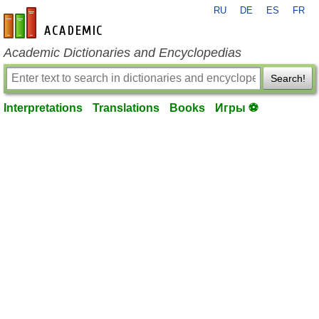
RU
DE
ES
FR
en-academic.com
Academic Dictionaries and Encyclopedias
Search!
Interpretations
Translations
Books
Игры ⚽