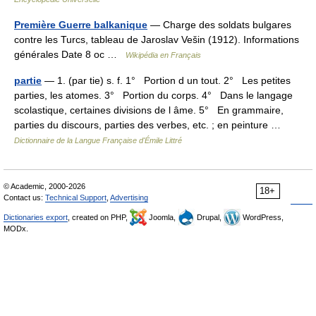
Première Guerre balkanique
— Charge des soldats bulgares
contre les Turcs, tableau de Jaroslav Vešin (1912). Informations
générales Date 8 oc …
Wikipédia en Français
partie
— 1. (par tie) s. f. 1° Portion d un tout. 2° Les petites
parties, les atomes. 3° Portion du corps. 4° Dans le langage
scolastique, certaines divisions de l âme. 5° En grammaire,
parties du discours, parties des verbes, etc. ; en peinture …
Dictionnaire de la Langue Française d'Émile Littré
© Academic, 2000-2026
18+
Contact us:
Technical Support
,
Advertising
Dictionaries export
, created on PHP,
Joomla,
Drupal,
WordPress,
MODx.