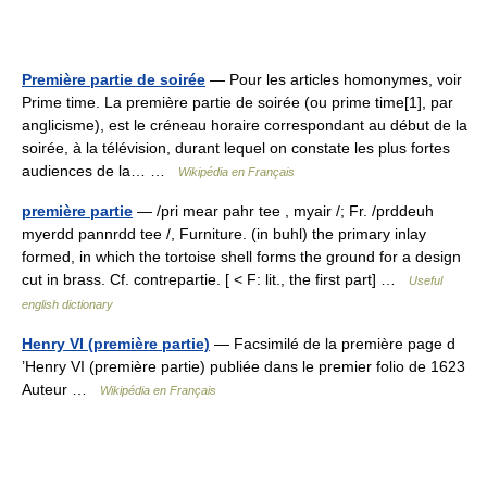
Première partie de soirée
— Pour les articles homonymes, voir
Prime time. La première partie de soirée (ou prime time[1], par
anglicisme), est le créneau horaire correspondant au début de la
soirée, à la télévision, durant lequel on constate les plus fortes
audiences de la… …
Wikipédia en Français
première partie
— /pri mear pahr tee , myair /; Fr. /prddeuh
myerdd pannrdd tee /, Furniture. (in buhl) the primary inlay
formed, in which the tortoise shell forms the ground for a design
cut in brass. Cf. contrepartie. [ < F: lit., the first part] …
Useful
english dictionary
Henry VI (première partie)
— Facsimilé de la première page d
’Henry VI (première partie) publiée dans le premier folio de 1623
Auteur …
Wikipédia en Français