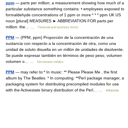
ppm
— parts per million; a measurement showing how much of a
particular substance something contains: • employees exposed to
formaldehyde concentrations of 1 ppm or more * * * ppm UK US
noun [plural] MEASURES ► ABBREVIATION FOR parts per
million: the… …
Financial and business terms
PPM
— (PPM, ppm) Proporción de la concentración de una
sustancia con respecto a la concentración de otra, como una
unidad de soluto disuelta en un millón de unidades de disolvente.
Se puede expresar también en términos de peso peso, volumen
volumen o… …
Diccionario médico
PPM
— may refer to:* In music: ** Please Please Me , the first
album by The Beatles. * In computing: **Perl package manager, a
packaging system for distributing precompiled modules for use
with the Activestate binary distribution of the Perl… …
Wikipedia