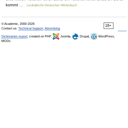
kommt …
Lexikalische Deutsches Wörterbuch
© Academic, 2000-2026
18+
Contact us:
Technical Support
,
Advertising
Dictionaries export
, created on PHP,
Joomla,
Drupal,
WordPress,
MODx.