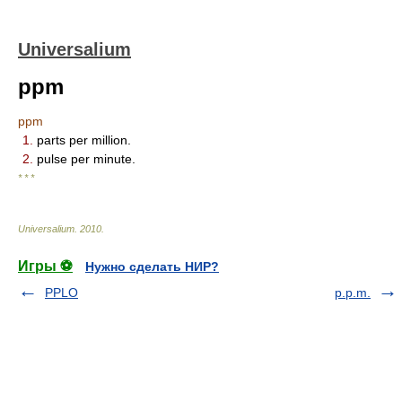
Universalium
ppm
ppm
1.
parts per million.
2.
pulse per minute.
* * *
Universalium
.
2010
.
Игры ⚽
Нужно сделать НИР?
PPLO
p.p.m.