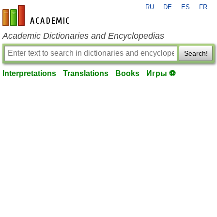
RU
DE
ES
FR
en-academic.com
Academic Dictionaries and Encyclopedias
Search!
Interpretations
Translations
Books
Игры ⚽