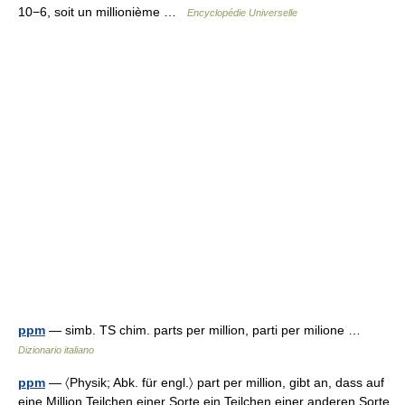
10−6, soit un millionième …
Encyclopédie Universelle
ppm
— simb. TS chim. parts per million, parti per milione …
Dizionario italiano
ppm
— 〈Physik; Abk. für engl.〉 part per million, gibt an, dass auf
eine Million Teilchen einer Sorte ein Teilchen einer anderen Sorte