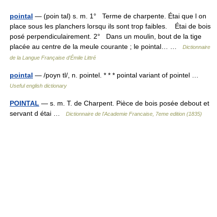
pointal
— (poin tal) s. m. 1° Terme de charpente. Étai que l on
place sous les planchers lorsqu ils sont trop faibles. Étai de bois
posé perpendiculairement. 2° Dans un moulin, bout de la tige
placée au centre de la meule courante ; le pointal… …
Dictionnaire
de la Langue Française d'Émile Littré
pointal
— /poyn tl/, n. pointel. * * * pointal variant of pointel …
Useful english dictionary
POINTAL
— s. m. T. de Charpent. Pièce de bois posée debout et
servant d étai …
Dictionnaire de l'Academie Francaise, 7eme edition (1835)