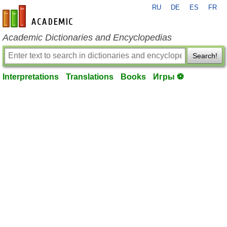
RU
DE
ES
FR
en-academic.com
Academic Dictionaries and Encyclopedias
Search!
Interpretations
Translations
Books
Игры ⚽