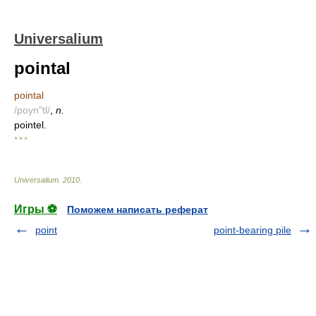
Universalium
pointal
pointal
/poyn"tl/
,
n.
pointel.
* * *
Universalium
.
2010
.
Игры ⚽
Поможем написать реферат
point
point-bearing pile