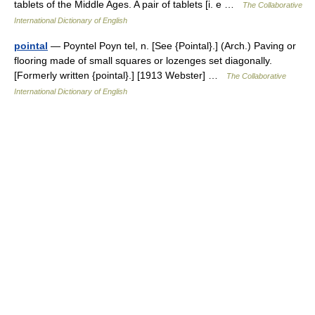
tablets of the Middle Ages. A pair of tablets [i. e …
The Collaborative
International Dictionary of English
pointal
— Poyntel Poyn tel, n. [See {Pointal}.] (Arch.) Paving or
flooring made of small squares or lozenges set diagonally.
[Formerly written {pointal}.] [1913 Webster] …
The Collaborative
International Dictionary of English