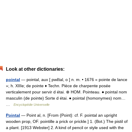
Look at other dictionaries:
pointal
— pointal, aux [ pwɛ̃tal, o ] n. m. • 1676 « pointe de lance
»; h. XIIIe; de pointe ♦ Techn. Pièce de charpente posée
verticalement pour servir d étai. ⊗ HOM. Pointeau. ● pointal nom
masculin (de pointe) Sorte d étai. ● pointal (homonymes) nom…
…
Encyclopédie Universelle
Pointal
— Point al, n. [From {Point}: cf. F. pointal an upright
wooden prop, OF. pointille a prick or prickle.] 1. (Bot.) The pistil of
a plant. [1913 Webster] 2. A kind of pencil or style used with the