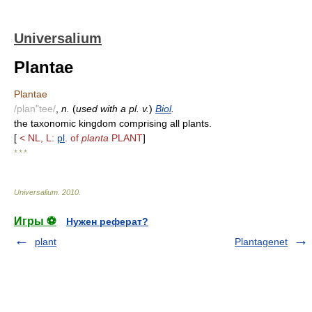
Universalium
Plantae
Plantae
/plan"tee/
,
n.
(
used with a pl. v.
)
Biol
.
the taxonomic kingdom comprising all plants.
[
< NL, L:
pl
. of
planta
PLANT
]
* * *
Universalium
.
2010
.
Игры ⚽
Нужен реферат?
plant
Plantagenet