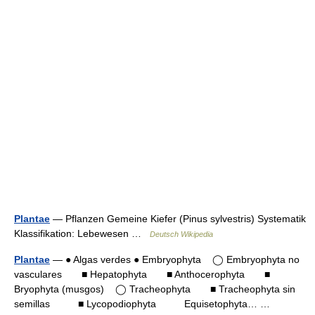
Plantae
— Pflanzen Gemeine Kiefer (Pinus sylvestris) Systematik
Klassifikation: Lebewesen …
Deutsch Wikipedia
Plantae
— ● Algas verdes ● Embryophyta ◯ Embryophyta no
vasculares ■ Hepatophyta ■ Anthocerophyta ■
Bryophyta (musgos) ◯ Tracheophyta ■ Tracheophyta sin
semillas ■ Lycopodiophyta Equisetophyta… …