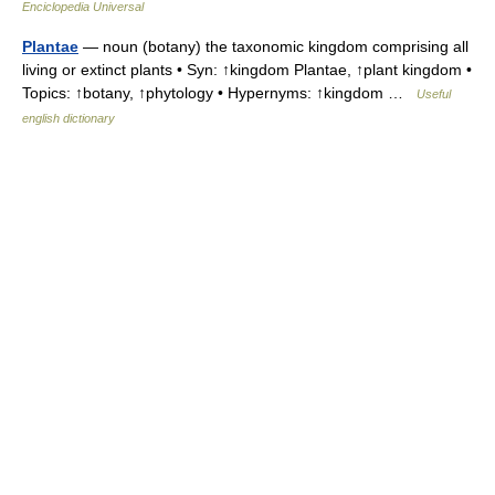
Enciclopedia Universal
Plantae
— noun (botany) the taxonomic kingdom comprising all
living or extinct plants • Syn: ↑kingdom Plantae, ↑plant kingdom •
Topics: ↑botany, ↑phytology • Hypernyms: ↑kingdom …
Useful
english dictionary