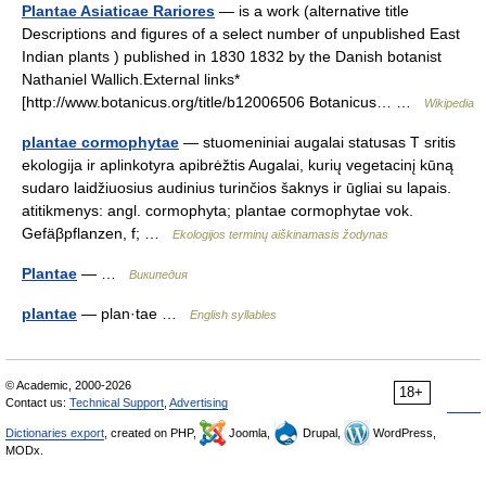
Plantae Asiaticae Rariores
— is a work (alternative title
Descriptions and figures of a select number of unpublished East
Indian plants ) published in 1830 1832 by the Danish botanist
Nathaniel Wallich.External links*
[http://www.botanicus.org/title/b12006506 Botanicus… …
Wikipedia
plantae cormophytae
— stuomeniniai augalai statusas T sritis
ekologija ir aplinkotyra apibrėžtis Augalai, kurių vegetacinį kūną
sudaro laidžiuosius audinius turinčios šaknys ir ūgliai su lapais.
atitikmenys: angl. cormophyta; plantae cormophytae vok.
Gefäβpflanzen, f; …
Ekologijos terminų aiškinamasis žodynas
Plantae
— …
Википедия
plantae
— plan·tae …
English syllables
© Academic, 2000-2026
18+
Contact us:
Technical Support
,
Advertising
Dictionaries export
, created on PHP,
Joomla,
Drupal,
WordPress,
MODx.