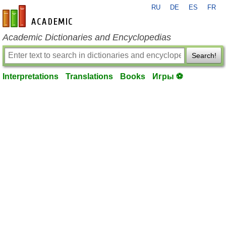
RU
DE
ES
FR
en-academic.com
Academic Dictionaries and Encyclopedias
Search!
Interpretations
Translations
Books
Игры ⚽