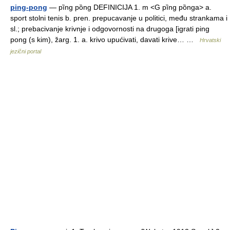
ping-pong
— pȉng pȍng DEFINICIJA 1. m <G pȉng pȍnga> a.
sport stolni tenis b. pren. prepucavanje u politici, među strankama i
sl.; prebacivanje krivnje i odgovornosti na drugoga [igrati ping
pong (s kim), žarg. 1. a. krivo upućivati, davati krive… …
Hrvatski
jezični portal