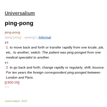
Universalium
ping-pong
ping-pong
/ping"pong', -pawng'/
,
Informal
.
v.t.
1.
to move back and forth or transfer rapidly from one locale, job,
etc., to another; switch:
The patient was ping-ponged from one
medical specialist to another.
v.i.
2.
to go back and forth; change rapidly or regularly; shift; bounce:
For ten years the foreign correspondent ping-ponged between
London and Paris.
[
1900-05
]
* * *
Universalium
.
2010
.