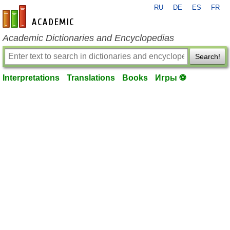
RU
DE
ES
FR
en-academic.com
Academic Dictionaries and Encyclopedias
Search!
Interpretations
Translations
Books
Игры ⚽