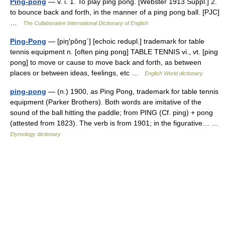
Ping-pong
— v. i. 1. To play ping pong. [Webster 1913 Suppl.] 2.
to bounce back and forth, in the manner of a ping pong ball. [PJC]
…
The Collaborative International Dictionary of English
Ping-Pong
— [piŋ′pông΄] [echoic redupl.] trademark for table
tennis equipment n. [often ping pong] TABLE TENNIS vi., vt. [ping
pong] to move or cause to move back and forth, as between
places or between ideas, feelings, etc …
English World dictionary
ping-pong
— (n.) 1900, as Ping Pong, trademark for table tennis
equipment (Parker Brothers). Both words are imitative of the
sound of the ball hitting the paddle; from PING (Cf. ping) + pong
(attested from 1823). The verb is from 1901; in the figurative… …
Etymology dictionary