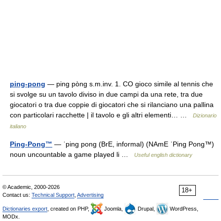
ping-pong
— ping pòng s.m.inv. 1. CO gioco simile al tennis che
si svolge su un tavolo diviso in due campi da una rete, tra due
giocatori o tra due coppie di giocatori che si rilanciano una pallina
con particolari racchette | il tavolo e gli altri elementi… …
Dizionario
italiano
Ping-Pong™
— ˈping pong (BrE, informal) (NAmE ˈPing Pong™)
noun uncountable a game played li …
Useful english dictionary
© Academic, 2000-2026
18+
Contact us:
Technical Support
,
Advertising
Dictionaries export
, created on PHP,
Joomla,
Drupal,
WordPress,
MODx.