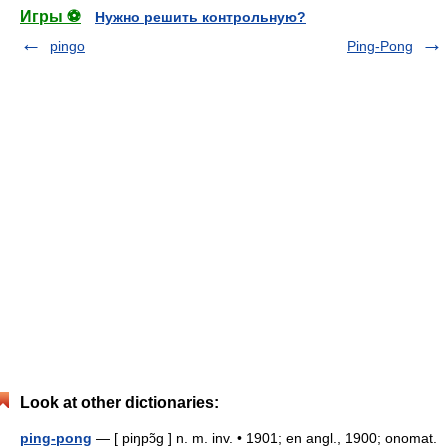
Игры ⚽
Нужно решить контрольную?
pingo
Ping-Pong
Look at other dictionaries:
ping-pong
— [ piŋpɔ̃g ] n. m. inv. • 1901; en angl., 1900; onomat.