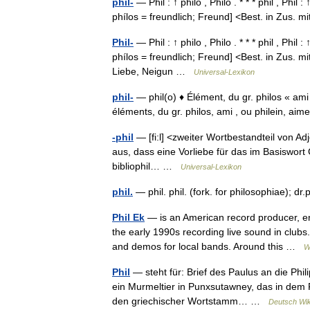
phil-
— Phil : ↑ philo , Philo . * * * phil , Phil :
phílos = freundlich; Freund] <Best. in Zus.
Phil-
— Phil : ↑ philo , Philo . * * * phil , Phil :
phílos = freundlich; Freund] <Best. in Zus. m
Liebe, Neigun …
Universal-Lexikon
phil-
— phil(o) ♦ Élément, du gr. philos « ami »
éléments, du gr. philos, ami , ou philein, a
-phil
— [fi:l] <zweiter Wortbestandteil von Ad
aus, dass eine Vorliebe für das im Basiswort
bibliophil… …
Universal-Lexikon
phil.
— phil. phil. (fork. for philosophiae); dr
Phil Ek
— is an American record producer, en
the early 1990s recording live sound in clubs
and demos for local bands. Around this …
W
Phil
— steht für: Brief des Paulus an die Phil
ein Murmeltier in Punxsutawney, das in dem Fi
den griechischer Wortstamm… …
Deutsch Wik