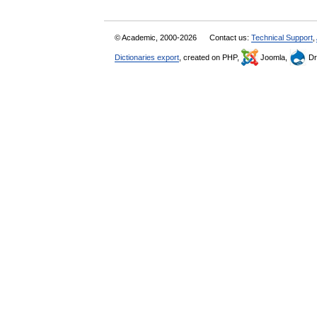
© Academic, 2000-2026
Contact us:
Technical Support
,
Dictionaries export
, created on PHP,
Joomla,
Dr