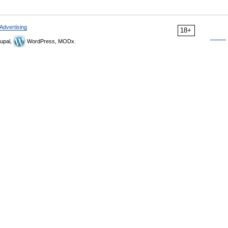
Advertising
18+
upal,
WordPress, MODx.