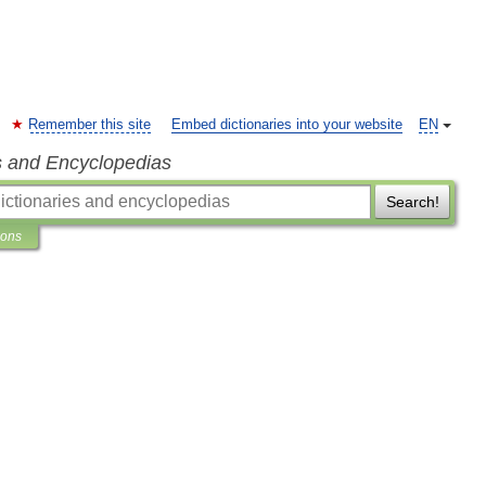
Remember this site
Embed dictionaries into your website
EN
s and Encyclopedias
Search!
ions