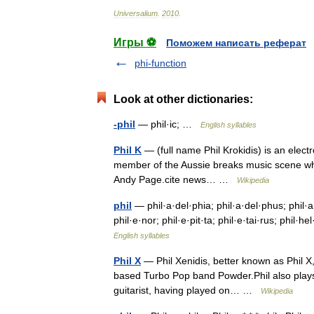
Universalium
.
2010
.
Игры ⚽
Поможем написать реферат
phi-function
Look at other dictionaries:
-phil
— phil·ic; …
English syllables
Phil K
— (full name Phil Krokidis) is an elec
member of the Aussie breaks music scene wh
Andy Page.cite news… …
Wikipedia
phil
— phil·a·del·phia; phil·a·del·phus; phil·a·
phil·e·nor; phil·e·pit·ta; phil·e·tai·rus; phil·he
English syllables
Phil X
— Phil Xenidis, better known as Phil X
based Turbo Pop band Powder.Phil also plays gu
guitarist, having played on… …
Wikipedia