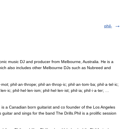
phil-
tronic music DJ and producer from Melbourne, Australia. He is a
ich also includes other Melbourne DJs such as Nubreed and
mot; phil·an·thrope; phil·an·throp·ic; phil·an·tom·ba; phil·a·tel·ic;
l·len·ic; phil·hel·len·ism; phil·hel·len·ist; phil·ia; phil·i·a·ter; …
, is a Canadian born guitarist and co founder of the Los Angeles
itar and sings for the band The Drills.Phil is a prolific session