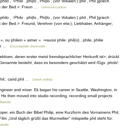
 ↑philo , ↑Philo . phi|lo , Phi|lo , (vor Vokalen:) phil , Phil [griech.
 mit der Bed.>: Freun …
Universal-Lexikon
 ↑philo , ↑Philo . phi|lo , Phi|lo , (vor Vokalen:) phil , Phil [griech.
it der Bed.>: Freund, Verehrer (von etw.); Liebhaber, Anhänger;
, ou philein « aimer ». ⇒aussi phile. phil(o) , phile, philie
imer …
Encyclopédie Universelle
jektiven, deren erster meist fremdsprachlicher Herkunft ist>: drückt
 Genannte besteht, dass es besonders geschätzt wird /Ggs. phob/:
.phil.; cand.phil …
Dansk ordbog
gineer and mixer. Ek began his career in Seattle, Washington, in
. He then moved into studio recording, recording small projects
ikipedia
ipper, ein Buch der Bibel Philip, eine Kurzform des Vornamens Phil,
lm „Und täglich grüßt das Murmeltier“ mitspielte phil steht für:
ipedia