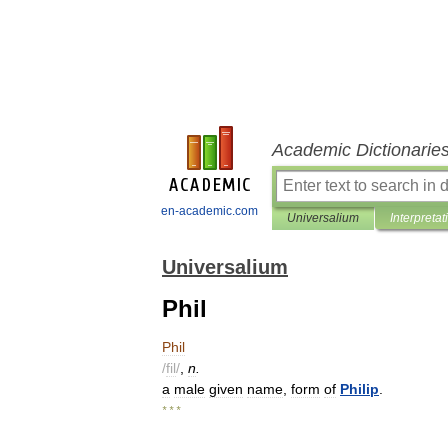
Academic Dictionarie
en-academic.com
Universalium
Interpretat
Universalium
Phil
Phil
/
fil
/
,
n
.
a
male
given
name
,
form
of
Philip
.
* * *