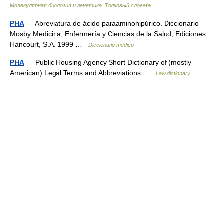
Молекулярная биология и генетика. Толковый словарь.
PHA
— Abreviatura de ácido paraaminohipúrico. Diccionario
Mosby Medicina, Enfermería y Ciencias de la Salud, Ediciones
Hancourt, S.A. 1999 …
Diccionario médico
PHA
— Public Housing Agency Short Dictionary of (mostly
American) Legal Terms and Abbreviations …
Law dictionary