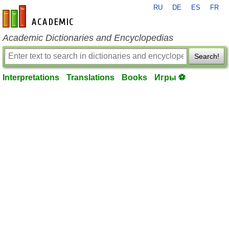
RU
DE
ES
FR
en-academic.com
Academic Dictionaries and Encyclopedias
Search!
Interpretations
Translations
Books
Игры ⚽