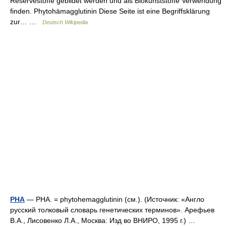
Reservestoffe gebildet werden und als Biokunststoffe Verwendung
finden. Phytohämagglutinin Diese Seite ist eine Begriffsklärung
zur… …
Deutsch Wikipedia
PHA
— PHA. = phytohemagglutinin (см.). (Источник: «Англо
русский толковый словарь генетических терминов». Арефьев
В.А., Лисовенко Л.А., Москва: Изд во ВНИРО, 1995 г.) …