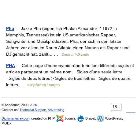
Pha
— Jazze Pha (eigentlich Phalon Alexander; * 1972 in
Memphis, Tennessee) ist ein US amerikanischer Rapper,
Songwriter und Musikproduzent. Pha, der sich in den letzten
Jahren vor allem im Raum Atlanta einen Namen als Rapper und
DJ gemacht hat, zählt… …
Deutsch Wikipedia
PHA
— Cette page d’homonymie répertorie les différents sujets et
articles partageant un même nom. Sigles d’une seule lettre
Sigles de deux lettres > Sigles de trois lettres Sigles de quatre
lettres …
Wikipédia en Français
© Academic, 2000-2026
18+
Contact us:
Technical Support
,
Advertising
Dictionaries export
, created on PHP,
Joomla,
Drupal,
WordPress,
MODx.