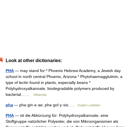
Look at other dictionaries:
PHA
— may stand for:* Phoenix Hebrew Academy, a Jewish day
school in north central Phoenix, Arizona * Phytohaemagglutinin, a
type of lectin found in plants, especially beans *
Polyhydroxyalkanoate, biodegradable polymers produced by
bacterial… …
Wikipedia
pha
— pha·gin·e·ae; pha·gol·y·sis; …
English syllables
PHA
— ist die Abkürzung für: Polyhydroxyalkanoate, eine
Stoffgruppe natürlicher Polyester, die von Mikroorganismen als