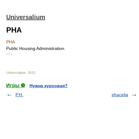
Universalium
PHA
PHA
Public Housing Administration.
* * *
Universalium
.
2010
.
Игры ⚽
Нужна курсовая?
P.H.
phacelia