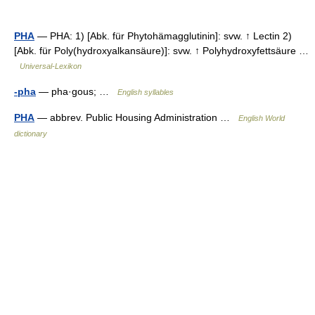
PHA
— PHA: 1) [Abk. für Phytohämagglutinin]: svw. ↑ Lectin 2)
[Abk. für Poly(hydroxyalkansäure)]: svw. ↑ Polyhydroxyfettsäure …
Universal-Lexikon
-pha
— pha·gous; …
English syllables
PHA
— abbrev. Public Housing Administration …
English World
dictionary