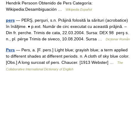
Hendrik Persoon Obtenido de Pers Categoría:
Wikipedia:Desambiguación …
Wikipedia Español
perş
— PERŞ, perşuri, s.n. Prăjină folosită la sărituri (acrobatice)
în înălţime. ♦ p.ext. Număr de circ executat cu această prăjină. –
Din fr. perche. Trimis de cata, 22.03.2004. Sursa: DEX 98 perş s.
n., pl. pérşe Trimis de siveco, 10.08.2004. Sursa …
Dicționar Român
Pers
— Pers, a. [F. pers.] Light blue; grayish blue; a term applied
to different shades at different periods. n. A cloth of sky blue color.
[Obs.] A long surcoat of pers. Chaucer. [1913 Webster] …
The
Collaborative International Dictionary of English