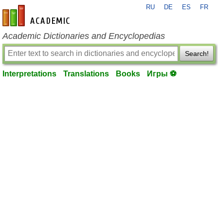
RU
DE
ES
FR
en-academic.com
Academic Dictionaries and Encyclopedias
Search!
Interpretations
Translations
Books
Игры ⚽