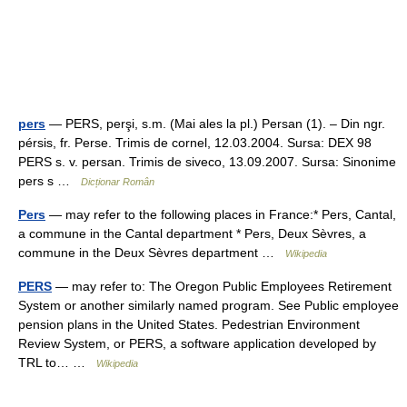
pers
— PERS, perşi, s.m. (Mai ales la pl.) Persan (1). – Din ngr.
pérsis, fr. Perse. Trimis de cornel, 12.03.2004. Sursa: DEX 98
PERS s. v. persan. Trimis de siveco, 13.09.2007. Sursa: Sinonime
pers s …
Dicționar Român
Pers
— may refer to the following places in France:* Pers, Cantal,
a commune in the Cantal department * Pers, Deux Sèvres, a
commune in the Deux Sèvres department …
Wikipedia
PERS
— may refer to: The Oregon Public Employees Retirement
System or another similarly named program. See Public employee
pension plans in the United States. Pedestrian Environment
Review System, or PERS, a software application developed by
TRL to… …
Wikipedia