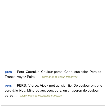
pers
— Pers, Caerulus. Couleur perse, Caeruleus color. Pers de
France, voyez Pairs …
Thresor de la langue françoyse
pers
— PERS, [p]erse. Vieux mot qui signifie, De couleur entre le
verd & le bleu. Minerve aux yeux pers. un chaperon de couleur
perse …
Dictionnaire de l'Académie française