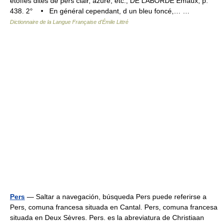
étoffes dites de pers clair, azuré, etc., DE LABORDE Émaux, p.
438. 2° • En général cependant, d un bleu foncé,… …
Dictionnaire de la Langue Française d'Émile Littré
Pers
— Saltar a navegación, búsqueda Pers puede referirse a
Pers, comuna francesa situada en Cantal. Pers, comuna francesa
situada en Deux Sèvres. Pers. es la abreviatura de Christiaan