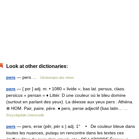
Look at other dictionaries:
pers
— pers …
Dictionnaire des rimes
pers
— [ pɛr ] adj. m. • 1080 « livide »; bas lat. persus, class.
persicus « persan » ♦ Littér. D une couleur où le bleu domine
(surtout en parlant des yeux). La déesse aux yeux pers : Athéna.
⊗ HOM. Pair, paire, père. ● pers, perse adjectif (bas latin… …
Encyclopédie Universelle
pers
— pers, erse (pêr, pèr s ) adj. 1° • De couleur bleue dans
toutes les nuances, puisqu on rencontre dans les textes ces