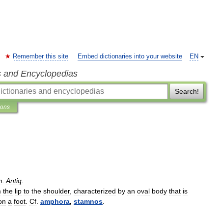
Remember this site
Embed dictionaries into your website
EN
s and Encyclopedias
Search!
ions
m
.
Antiq
.
m
the
lip
to
the
shoulder
,
characterized
by
an
oval
body
that
is
on
a
foot
.
Cf
.
amphora
,
stamnos
.