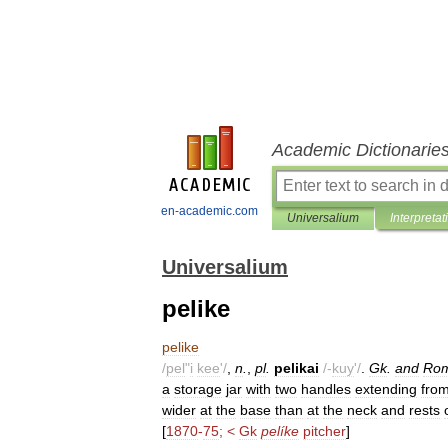
Academic Dictionarie
en-academic.com
Universalium
Interpretat
Universalium
pelike
pelike
/
pel
"
i
kee
'/
,
n
.
,
pl
.
pelikai
/-
kuy
'/
.
Gk
.
and
Ro
a
storage
jar
with
two
handles
extending
fro
wider
at
the
base
than
at
the
neck
and
rests
[
1870
-
75
; <
Gk
pelíke
pitcher
]