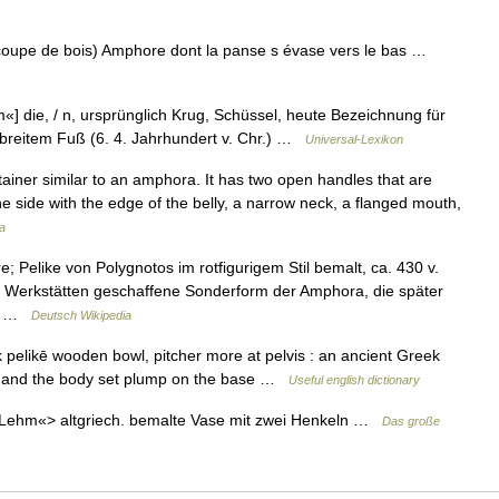
 coupe de bois) Amphore dont la panse s évase vers le bas …
 die, / n, ursprünglich Krug, Schüssel, heute Bezeichnung für
 breitem Fuß (6. 4. Jahrhundert v. Chr.) …
Universal-Lexikon
ainer similar to an amphora. It has two open handles that are
the side with the edge of the belly, a narrow neck, a flanged mouth,
a
 Pelike von Polygnotos im rotfigurigem Stil bemalt, ca. 430 v.
hen Werkstätten geschaffene Sonderform der Amphora, die später
s… …
Deutsch Wikipedia
 pelikē wooden bowl, pitcher more at pelvis : an ancient Greek
k, and the body set plump on the base …
Useful english dictionary
n, Lehm«> altgriech. bemalte Vase mit zwei Henkeln …
Das große