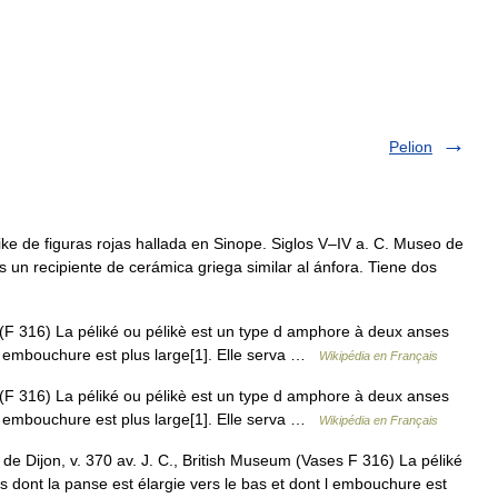
Pelion
e de figuras rojas hallada en Sinope. Siglos V–IV a. C. Museo de
es un recipiente de cerámica griega similar al ánfora. Tiene dos
(F 316) La péliké ou pélikè est un type d amphore à deux anses
t l embouchure est plus large[1]. Elle serva …
Wikipédia en Français
(F 316) La péliké ou pélikè est un type d amphore à deux anses
t l embouchure est plus large[1]. Elle serva …
Wikipédia en Français
de Dijon, v. 370 av. J. C., British Museum (Vases F 316) La péliké
 dont la panse est élargie vers le bas et dont l embouchure est