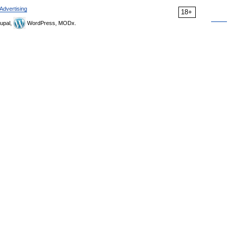
Advertising
18+
upal,
WordPress, MODx.