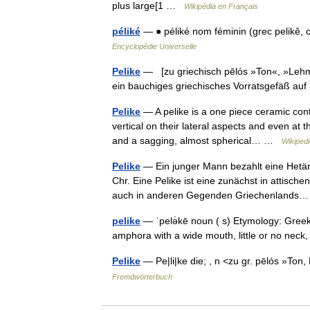
plus large[1 …
Wikipédia en Français
péliké
— ● péliké nom féminin (grec pelikê,
Encyclopédie Universelle
Pelike
— [zu griechisch pēlós »Ton«, »Lehm«]
ein bauchiges griechisches Vorratsgefäß auf
Pelike
— A pelike is a one piece ceramic cont
vertical on their lateral aspects and even at 
and a sagging, almost spherical… …
Wikipedi
Pelike
— Ein junger Mann bezahlt eine Hetäre;
Chr. Eine Pelike ist eine zunächst in attisc
auch in anderen Gegenden Griechenland
pelike
— ˈpelə̇kē noun ( s) Etymology: Greek
amphora with a wide mouth, little or no nec
Pelike
— Pe|li|ke die; , n <zu gr. pēlós »To
Fremdwörterbuch