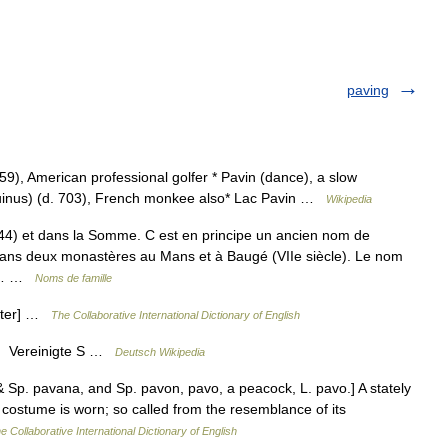
paving
9), American professional golfer * Pavin (dance), a slow
uinus) (d. 703), French monkee also* Lac Pavin …
Wikipedia
44) et dans la Somme. C est en principe un ancien nom de
 dans deux monastères au Mans et à Baugé (VIIe siècle). Le nom
 il… …
Noms de famille
bster] …
The Collaborative International Dictionary of English
t: Vereinigte S …
Deutsch Wikipedia
& Sp. pavana, and Sp. pavon, pavo, a peacock, L. pavo.] A stately
 costume is worn; so called from the resemblance of its
e Collaborative International Dictionary of English