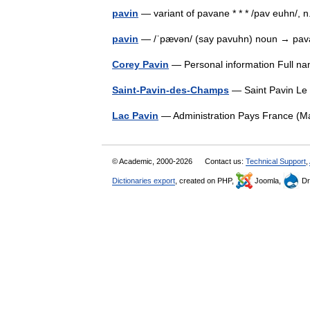
pavin
— variant of pavane * * * /pav euhn/, n
pavin
— /ˈpævən/ (say pavuhn) noun → p
Corey Pavin
— Personal information Full 
Saint-Pavin-des-Champs
— Saint Pavin Le
Lac Pavin
— Administration Pays France (M
© Academic, 2000-2026
Contact us:
Technical Support
,
Dictionaries export
, created on PHP,
Joomla,
Dr