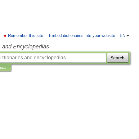
Remember this site
Embed dictionaries into your website
EN
s and Encyclopedias
Search!
ions