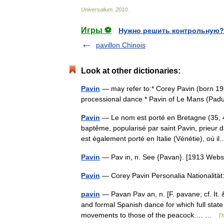
Universalium
.
2010
.
Игры ⚽
Нужно решить контрольную?
pavillon Chinois
Look at other dictionaries:
Pavin
— may refer to:* Corey Pavin (born 195
processional dance * Pavin of Le Mans (Pad
Pavin
— Le nom est porté en Bretagne (35, 
baptême, popularisé par saint Pavin, prieur
est également porté en Italie (Vénétie), où
Pavin
— Pav in, n. See {Pavan}. [1913 We
Pavin
— Corey Pavin Personalia Nationalitä
pavin
— Pavan Pav an, n. [F. pavane; cf. It. 
and formal Spanish dance for which full state
movements to those of the peacock.… …
Th