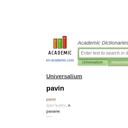
Academic Dictionarie
en-academic.com
Universalium
Interpretat
Universalium
pavin
pavin
/
pav
"
euhn
/
,
n
.
pavane
.
* * *