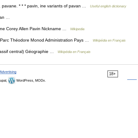
. pavane. * * * pavin, ine variants of pavan …
Useful english dictionary
avan …
name Corey Allen Pavin Nickname …
Wikipedia
 Parc Théodore Monod Administration Pays …
Wikipédia en Français
assif central) Géographie …
Wikipédia en Français
Advertising
18+
upal,
WordPress, MODx.