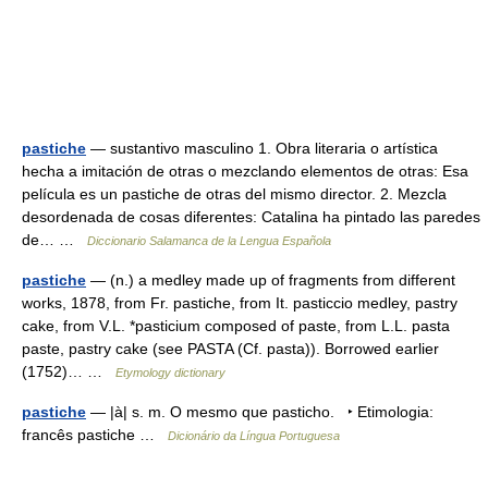
pastiche
— sustantivo masculino 1. Obra literaria o artística
hecha a imitación de otras o mezclando elementos de otras: Esa
película es un pastiche de otras del mismo director. 2. Mezcla
desordenada de cosas diferentes: Catalina ha pintado las paredes
de… …
Diccionario Salamanca de la Lengua Española
pastiche
— (n.) a medley made up of fragments from different
works, 1878, from Fr. pastiche, from It. pasticcio medley, pastry
cake, from V.L. *pasticium composed of paste, from L.L. pasta
paste, pastry cake (see PASTA (Cf. pasta)). Borrowed earlier
(1752)… …
Etymology dictionary
pastiche
— |à| s. m. O mesmo que pasticho. ‣ Etimologia:
francês pastiche …
Dicionário da Língua Portuguesa