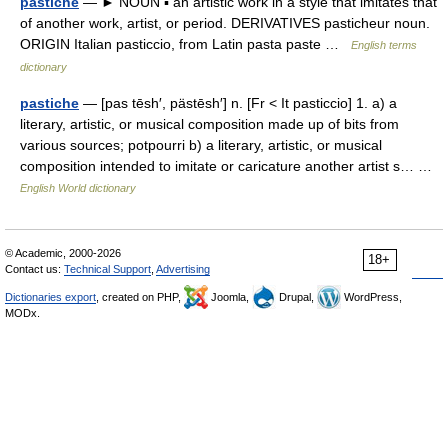
pastiche
— ► NOUN ▪ an artistic work in a style that imitates that
of another work, artist, or period. DERIVATIVES pasticheur noun.
ORIGIN Italian pasticcio, from Latin pasta paste …
English terms
dictionary
pastiche
— [pas tēsh′, pästēsh′] n. [Fr < It pasticcio] 1. a) a
literary, artistic, or musical composition made up of bits from
various sources; potpourri b) a literary, artistic, or musical
composition intended to imitate or caricature another artist s… …
English World dictionary
© Academic, 2000-2026
18+
Contact us:
Technical Support
,
Advertising
Dictionaries export
, created on PHP,
Joomla,
Drupal,
WordPress,
MODx.