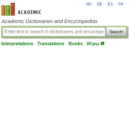
RU
DE
ES
FR
en-academic.com
Academic Dictionaries and Encyclopedias
Search!
Interpretations
Translations
Books
Игры ⚽