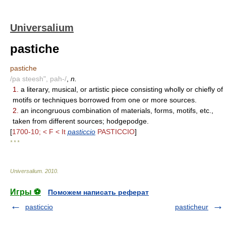
Universalium
pastiche
pastiche
/pa steesh", pah-/
,
n.
1.
a literary, musical, or artistic piece consisting wholly or chiefly of
motifs or techniques borrowed from one or more sources.
2.
an incongruous combination of materials, forms, motifs, etc.,
taken from different sources; hodgepodge.
[
1700-10; < F < It
pasticcio
PASTICCIO
]
* * *
Universalium
.
2010
.
Игры ⚽
Поможем написать реферат
pasticcio
pasticheur