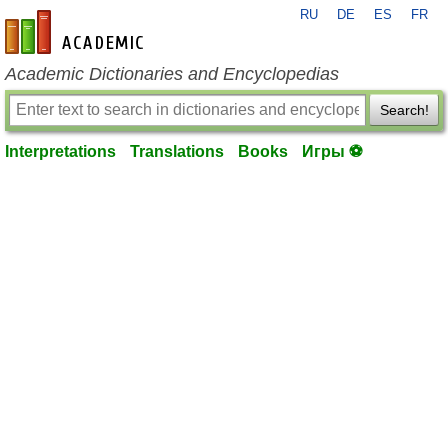
RU
DE
ES
FR
en-academic.com
Academic Dictionaries and Encyclopedias
Search!
Interpretations
Translations
Books
Игры ⚽