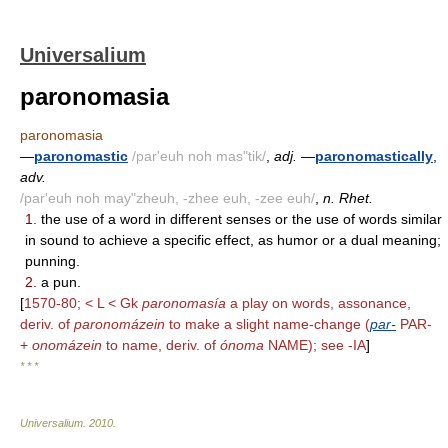
Universalium
paronomasia
paronomasia
—
paronomastic
/par'euh noh mas"tik/
,
adj.
—
paronomastically
,
adv.
/par'euh noh may"zheuh, -zhee euh, -zee euh/
,
n. Rhet.
1.
the use of a word in different senses or the use of words similar
in sound to achieve a specific effect, as humor or a dual meaning;
punning.
2.
a pun.
[
1570-80; < L < Gk
paronomasía
a play on words, assonance,
deriv. of
paronomázein
to make a slight name-change (
par-
PAR-
+
onomázein
to name, deriv. of
ónoma
NAME); see -IA
]
* * *
Universalium
.
2010
.