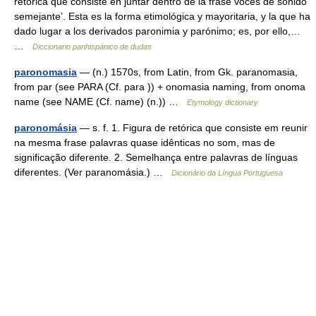
retórica que consiste en juntar dentro de la frase voces de sonido
semejante’. Esta es la forma etimológica y mayoritaria, y la que ha
dado lugar a los derivados paronimia y parónimo; es, por ello,…
…
Diccionario panhispánico de dudas
paronomasia
— (n.) 1570s, from Latin, from Gk. paranomasia,
from par (see PARA (Cf. para )) + onomasia naming, from onoma
name (see NAME (Cf. name) (n.)) …
Etymology dictionary
paronomásia
— s. f. 1. Figura de retórica que consiste em reunir
na mesma frase palavras quase idênticas no som, mas de
significação diferente. 2. Semelhança entre palavras de línguas
diferentes. (Ver paranomásia.) …
Dicionário da Língua Portuguesa