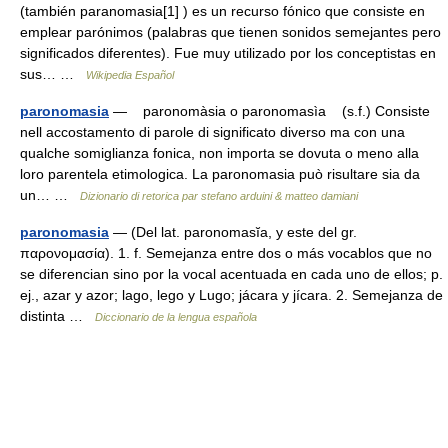
(también paranomasia[1] ) es un recurso fónico que consiste en
emplear parónimos (palabras que tienen sonidos semejantes pero
significados diferentes). Fue muy utilizado por los conceptistas en
sus… …
Wikipedia Español
paronomasia
— paronomàsia o paronomasìa (s.f.) Consiste
nell accostamento di parole di significato diverso ma con una
qualche somiglianza fonica, non importa se dovuta o meno alla
loro parentela etimologica. La paronomasia può risultare sia da
un… …
Dizionario di retorica par stefano arduini & matteo damiani
paronomasia
— (Del lat. paronomasĭa, y este del gr.
παρονομασία). 1. f. Semejanza entre dos o más vocablos que no
se diferencian sino por la vocal acentuada en cada uno de ellos; p.
ej., azar y azor; lago, lego y Lugo; jácara y jícara. 2. Semejanza de
distinta …
Diccionario de la lengua española