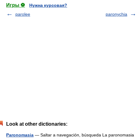
Игры ⚽
Нужна курсовая?
parolee
paronychia
Look at other dictionaries:
Paronomasia
— Saltar a navegación, búsqueda La paronomasia