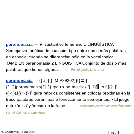
paronomasia
— ► sustantivo femenino 1 LINGÜÍSTICA
Semejanza fonética de cualquier tipo entre dos o más palabras,
en especial cuando se diferencian sólo en la vocal tónica.
TAMBIÉN paranomasia 2 LINGÜÍSTICA Conjunto de dos o más
palabras que tienen alguna… …
Enciclopedia Universal
paronomasia
— {{＃}}{{LM P29202}}{{〓}}
{{［}}paronomasia{{］}} ‹pa·ro·no·ma·sia› {{《}}▍ s.f.{{》}}
{{＜}}1{{＞}} Figura retórica consistente en colocar próximas en la
frase palabras parónimas o fonéticamente semejantes: • El juego
entre ‘misa’ y ‘mesa’ en la frase… …
Diccionario de uso del español actual
con sinónimos y antónimos
© Academic, 2000-2026
18+