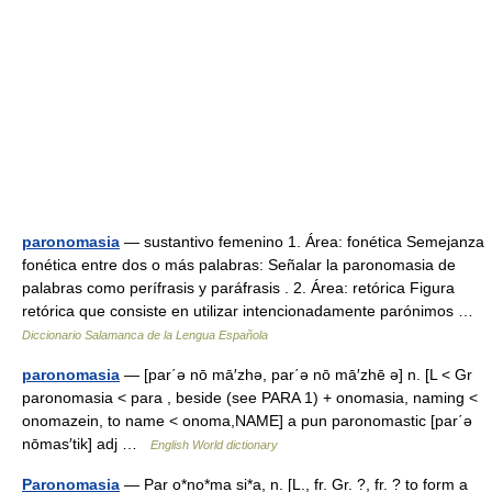
paronomasia
— sustantivo femenino 1. Área: fonética Semejanza
fonética entre dos o más palabras: Señalar la paronomasia de
palabras como perífrasis y paráfrasis . 2. Área: retórica Figura
retórica que consiste en utilizar intencionadamente parónimos …
Diccionario Salamanca de la Lengua Española
paronomasia
— [par΄ə nō mā′zhə, par΄ə nō mā′zhē ə] n. [L < Gr
paronomasia < para , beside (see PARA 1) + onomasia, naming <
onomazein, to name < onoma,NAME] a pun paronomastic [par΄ə
nōmas′tik] adj …
English World dictionary
Paronomasia
— Par o*no*ma si*a, n. [L., fr. Gr. ?, fr. ? to form a