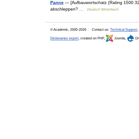
Panne
— [Aufbauwortschatz (Rating 1500 320
abschleppen? …
Deutsch Wörterbuch
© Academic, 2000-2026
Contact us:
Technical Support
,
Dictionaries export
, created on PHP,
Joomla,
Dr