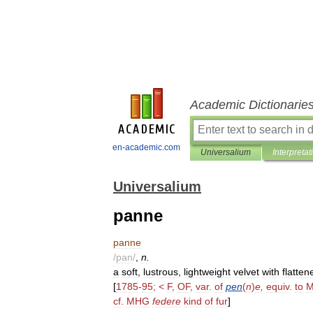
Academic Dictionarie
en-academic.com
Universalium
Interpretat
Universalium
panne
panne
/
pan
/
,
n
.
a
soft
,
lustrous
,
lightweight
velvet
with
flatten
[
1785
-
95
; <
F
,
OF
,
var
.
of
pen
(
n
)
e
,
equiv
.
to
M
cf
.
MHG
federe
kind
of
fur
]