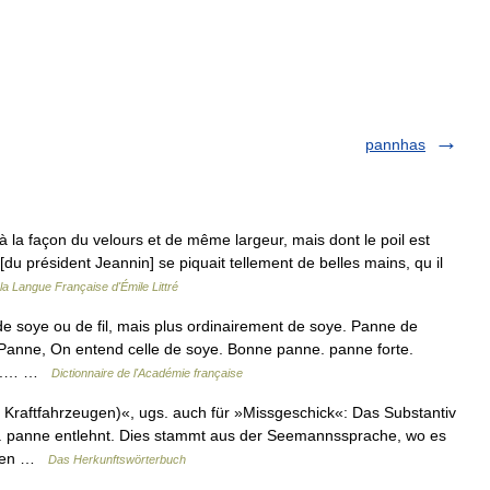
pannhas
 à la façon du velours et de même largeur, mais dont le poil est
[du président Jeannin] se piquait tellement de belles mains, qu il
 la Langue Française d'Émile Littré
de soye ou de fil, mais plus ordinairement de soye. Panne de
 Panne, On entend celle de soye. Bonne panne. panne forte.
ise.… …
Dictionnaire de l'Académie française
raftfahrzeugen)«, ugs. auch für »Missgeschick«: Das Substantiv
rz. panne entlehnt. Dies stammt aus der Seemannssprache, wo es
assen …
Das Herkunftswörterbuch