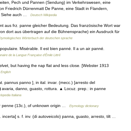
Pleiten, Pech und Pannen (Sendung) im Verkehrswesen, eine
on Friedrich Dürrenmatt De Panne, eine Stadt in Flandern,
en Siehe auch …
Deutsch Wikipedia
hnt aus frz. panne gleicher Bedeutung. Das französische Wort war
von dort aus übertragen auf die Bühnensprache) ein Ausdruck für
Etymologisches Wörterbuch der deutschen sprache
pulaire. Misérable. Il est bien panné. Il a un air panné.
nnaire de la Langue Française d'Émile Littré
elvet, but having the nap flat and less close. [Webster 1913
 English
 lat. pannus panno ], in ital. invar. (mecc.) [arresto del
avaria, danno, guasto, rottura. ▲ Locuz. prep.: in panne
lopedia Italiana
er penne (13c.), of unknown origin …
Etymology dictionary
. incerta] s. f. inv. (di autoveicolo) panna, guasto, arresto, tilt …