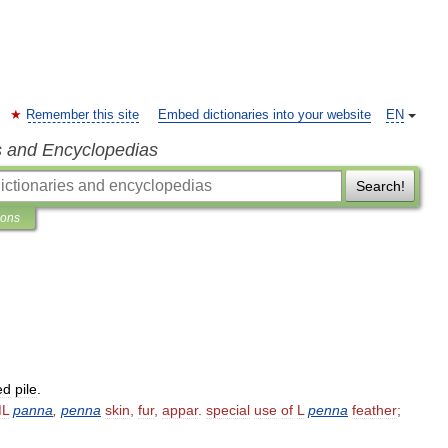
Remember this site
Embed dictionaries into your website
EN
s and Encyclopedias
Search!
ions
ed
pile
.
L
panna
,
penna
skin
,
fur
,
appar
.
special
use
of
L
penna
feather
;