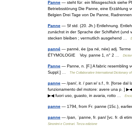
Panne
— steht für: ein Missgeschick siehe 
Betriebsstörung Die Panne, eine Erzählung v
Belgien Drei Tage von De Panne, Radrenn
Panne
— Sf std. (20. Jh.) Entlehnung. Entle
zunächst in der Sprache der Schiffahrt (und 
stecken bleiben ; vermutlich ausgehend …
panné
— panné, ée (pa né, née) adj. Terme po
ÉTYMOLOGIE Voy. panne 1, n° 2 …
Dictio
Panne
— Panne, n. [F.] A fabric resembling v
Suppl.] …
The Collaborative International Dictionary of
panne
— /pan/, it. / pan:e/ s.f., fr. [forse dal
funzionamento del motore: avere una p. ] ▶◀ 
▶◀ fuori uso, guasto, in avaria, rotto …
Encic
panne
— 1794, from Fr. panne (15c.), earli
panne
— /pan, ˈpanne, fr. pan/ [vc. fr. di etim
Sinonimi e Contrari. Terza edizione