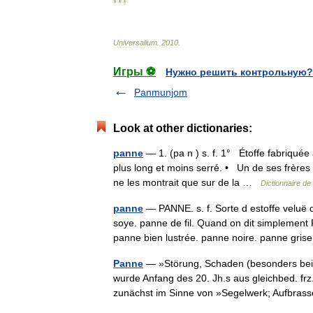
* * *
Universalium
.
2010
.
Игры ⚽
Нужно решить контрольную?
Panmunjom
Look at other dictionaries:
panne
— 1. (pa n ) s. f. 1° Étoffe fabriquée
plus long et moins serré. • Un de ses frères 
ne les montrait que sur de la …
Dictionnaire de
panne
— PANNE. s. f. Sorte d estoffe veluë 
soye. panne de fil. Quand on dit simplement
panne bien lustrée. panne noire. panne gr
Panne
— »Störung, Schaden (besonders bei K
wurde Anfang des 20. Jh.s aus gleichbed. f
zunächst im Sinne von »Segelwerk; Aufbr