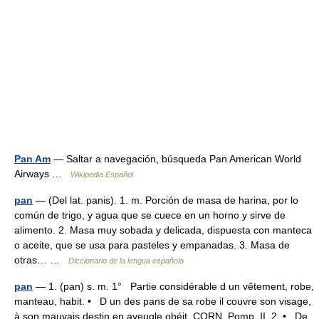
Pan Am
— Saltar a navegación, búsqueda Pan American World
Airways …
Wikipedia Español
pan
— (Del lat. panis). 1. m. Porción de masa de harina, por lo
común de trigo, y agua que se cuece en un horno y sirve de
alimento. 2. Masa muy sobada y delicada, dispuesta con manteca
o aceite, que se usa para pasteles y empanadas. 3. Masa de
otras… …
Diccionario de la lengua española
pan
— 1. (pan) s. m. 1° Partie considérable d un vêtement, robe,
manteau, habit. • D un des pans de sa robe il couvre son visage,
à son mauvais destin en aveugle obéit, CORN. Pomp. II, 2. • De