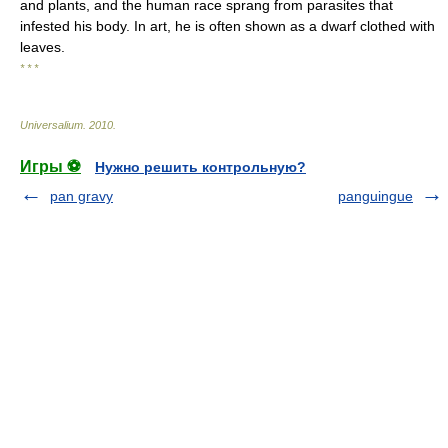
and plants, and the human race sprang from parasites that
infested his body. In art, he is often shown as a dwarf clothed with
leaves.
* * *
Universalium
.
2010
.
Игры ⚽
Нужно решить контрольную?
pan gravy
panguingue