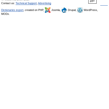
18+
Contact us:
Technical Support
,
Advertising
Dictionaries export
, created on PHP,
Joomla,
Drupal,
WordPress,
MODx.