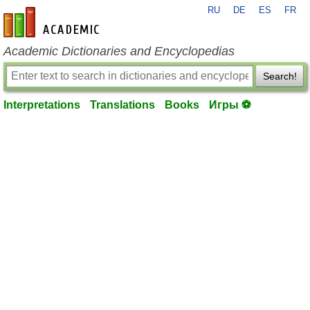
RU
DE
ES
FR
en-academic.com
Academic Dictionaries and Encyclopedias
Search!
Interpretations
Translations
Books
Игры ⚽