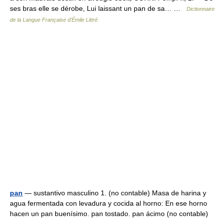
ses bras elle se dérobe, Lui laissant un pan de sa… …
Dictionnaire
de la Langue Française d'Émile Littré
pan
— sustantivo masculino 1. (no contable) Masa de harina y
agua fermentada con levadura y cocida al horno: En ese horno
hacen un pan buenísimo. pan tostado. pan ácimo (no contable)