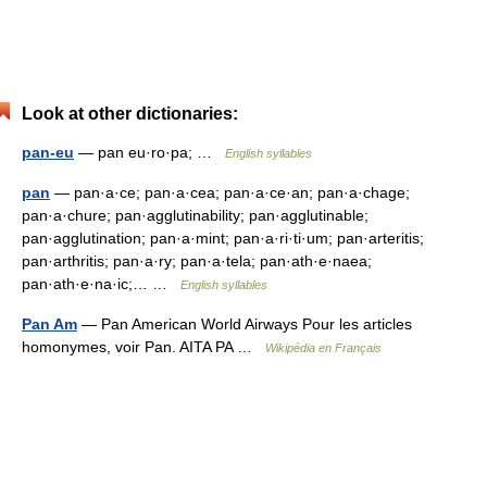
Look at other dictionaries:
pan-eu
— pan eu·ro·pa; …
English syllables
pan
— pan·a·ce; pan·a·cea; pan·a·ce·an; pan·a·chage;
pan·a·chure; pan·agglutinability; pan·agglutinable;
pan·agglutination; pan·a·mint; pan·a·ri·ti·um; pan·arteritis;
pan·arthritis; pan·a·ry; pan·a·tela; pan·ath·e·naea;
pan·ath·e·na·ic;… …
English syllables
Pan Am
— Pan American World Airways Pour les articles
homonymes, voir Pan. AITA PA …
Wikipédia en Français