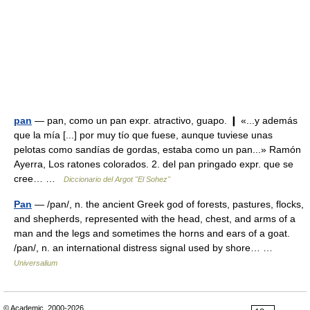
pan
— pan, como un pan expr. atractivo, guapo. ❙ «...y además
que la mía [...] por muy tío que fuese, aunque tuviese unas
pelotas como sandías de gordas, estaba como un pan...» Ramón
Ayerra, Los ratones colorados. 2. del pan pringado expr. que se
cree… …
Diccionario del Argot "El Sohez"
Pan
— /pan/, n. the ancient Greek god of forests, pastures, flocks,
and shepherds, represented with the head, chest, and arms of a
man and the legs and sometimes the horns and ears of a goat.
/pan/, n. an international distress signal used by shore… …
Universalium
© Academic, 2000-2026