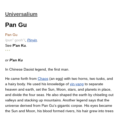
Universalium
Pan Gu
Pan Gu
/pun" gooh"/
,
Pinyin
.
See
P'an Ku
.
* * *
or
P'an Ku
In Chinese Daoist legend, the first man.
He came forth from
Chaos
(an egg) with two horns, two tusks, and
a hairy body. He used his knowledge of
yin-yang
to separate
heaven and earth, set the Sun, Moon, stars, and planets in place,
and divide the four seas. He also shaped the earth by chiseling out
valleys and stacking up mountains. Another legend says that the
universe derived from Pan Gu's gigantic corpse. His eyes became
the Sun and Moon, his blood formed rivers, his hair grew into trees