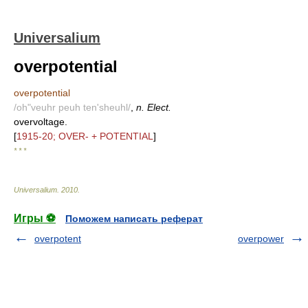
Universalium
overpotential
overpotential
/oh"veuhr peuh ten'sheuhl/
,
n. Elect.
overvoltage.
[
1915-20; OVER- + POTENTIAL
]
* * *
Universalium
.
2010
.
Игры ⚽
Поможем написать реферат
overpotent
overpower