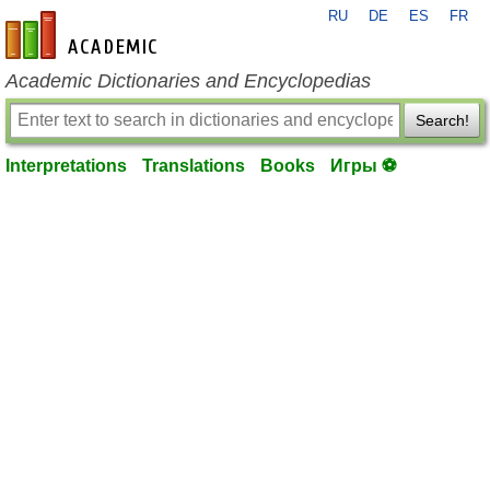
RU
DE
ES
FR
en-academic.com
Academic Dictionaries and Encyclopedias
Search!
Interpretations
Translations
Books
Игры ⚽