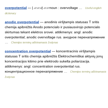
overpotential
— | ̷ ̷ ̷ ̷ ̷ ̷| ̷ ̷ ̷ ̷ noun : overvoltage …
Useful english
dictionary
anodic overpotential
— anodinis viršįtampis statusas T sritis
chemija apibrėžtis Anodo potencialo ir pusiausvirojo potencialo
skirtumas tekant elektros srovei. atitikmenys: angl. anodic
overpotential; anodic overvoltage rus. анодное перенапряжение
…
Chemijos terminų aiškinamasis žodynas
concentration overpotential
— koncentracinis viršįtampis
statusas T sritis chemija apibrėžtis Elektrochemiškai aktyvių jonų
koncentracijos kitimo prie elektrodo sukelta poliarizacija.
atitikmenys: angl. concentration overpotential rus.
концентрационное перенапряжение …
Chemijos terminų aiškinamasis
žodynas