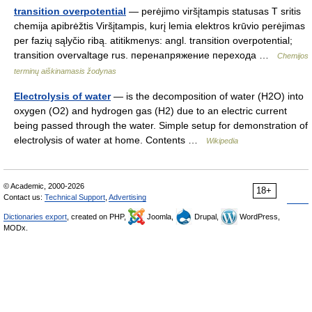
transition overpotential
— perėjimo viršįtampis statusas T sritis
chemija apibrėžtis Viršįtampis, kurį lemia elektros krūvio perėjimas
per fazių sąlyčio ribą. atitikmenys: angl. transition overpotential;
transition overvaltage rus. перенапряжение перехода …
Chemijos
terminų aiškinamasis žodynas
Electrolysis of water
— is the decomposition of water (H2O) into
oxygen (O2) and hydrogen gas (H2) due to an electric current
being passed through the water. Simple setup for demonstration of
electrolysis of water at home. Contents …
Wikipedia
© Academic, 2000-2026
18+
Contact us:
Technical Support
,
Advertising
Dictionaries export
, created on PHP,
Joomla,
Drupal,
WordPress,
MODx.