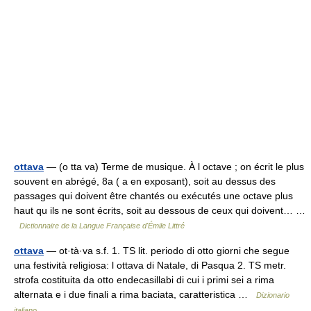
ottava
— (o tta va) Terme de musique. À l octave ; on écrit le plus
souvent en abrégé, 8a ( a en exposant), soit au dessus des
passages qui doivent être chantés ou exécutés une octave plus
haut qu ils ne sont écrits, soit au dessous de ceux qui doivent… …
Dictionnaire de la Langue Française d'Émile Littré
ottava
— ot·tà·va s.f. 1. TS lit. periodo di otto giorni che segue
una festività religiosa: l ottava di Natale, di Pasqua 2. TS metr.
strofa costituita da otto endecasillabi di cui i primi sei a rima
alternata e i due finali a rima baciata, caratteristica …
Dizionario
italiano