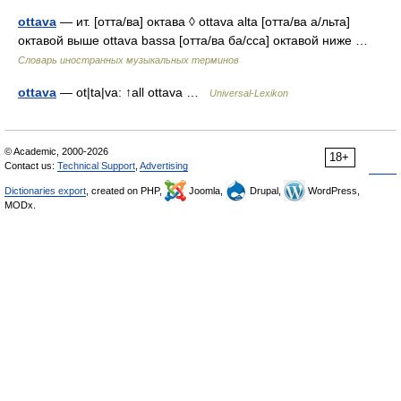
ottava
— ит. [отта/ва] октава ◊ ottava alta [отта/ва а/льта]
октавой выше ottava bassa [отта/ва ба/сса] октавой ниже …
Словарь иностранных музыкальных терминов
ottava
— ot|ta|va: ↑all ottava …
Universal-Lexikon
© Academic, 2000-2026
18+
Contact us:
Technical Support
,
Advertising
Dictionaries export
, created on PHP,
Joomla,
Drupal,
WordPress,
MODx.