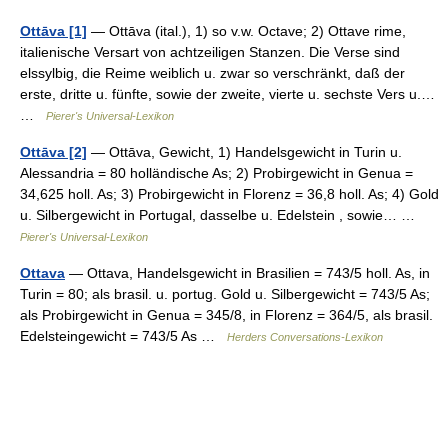
Ottāva [1]
— Ottāva (ital.), 1) so v.w. Octave; 2) Ottave rime,
italienische Versart von achtzeiligen Stanzen. Die Verse sind
elssylbig, die Reime weiblich u. zwar so verschränkt, daß der
erste, dritte u. fünfte, sowie der zweite, vierte u. sechste Vers u.…
…
Pierer's Universal-Lexikon
Ottāva [2]
— Ottāva, Gewicht, 1) Handelsgewicht in Turin u.
Alessandria = 80 holländische As; 2) Probirgewicht in Genua =
34,625 holl. As; 3) Probirgewicht in Florenz = 36,8 holl. As; 4) Gold
u. Silbergewicht in Portugal, dasselbe u. Edelstein , sowie… …
Pierer's Universal-Lexikon
Ottava
— Ottava, Handelsgewicht in Brasilien = 743/5 holl. As, in
Turin = 80; als brasil. u. portug. Gold u. Silbergewicht = 743/5 As;
als Probirgewicht in Genua = 345/8, in Florenz = 364/5, als brasil.
Edelsteingewicht = 743/5 As …
Herders Conversations-Lexikon