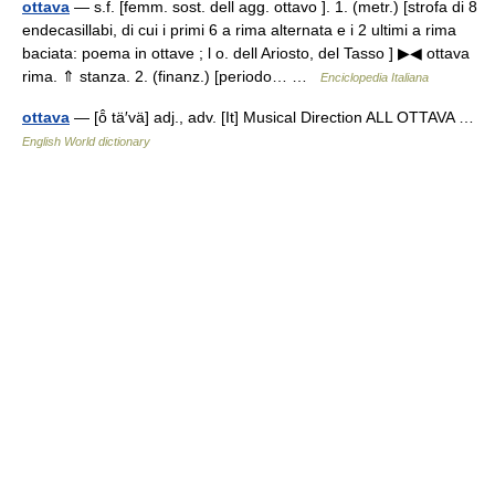
ottava
— s.f. [femm. sost. dell agg. ottavo ]. 1. (metr.) [strofa di 8
endecasillabi, di cui i primi 6 a rima alternata e i 2 ultimi a rima
baciata: poema in ottave ; l o. dell Ariosto, del Tasso ] ▶◀ ottava
rima. ⇑ stanza. 2. (finanz.) [periodo… …
Enciclopedia Italiana
ottava
— [ō̂ tä′vä] adj., adv. [It] Musical Direction ALL OTTAVA …
English World dictionary