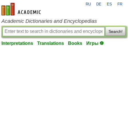
RU
DE
ES
FR
en-academic.com
Academic Dictionaries and Encyclopedias
Search!
Interpretations
Translations
Books
Игры ⚽