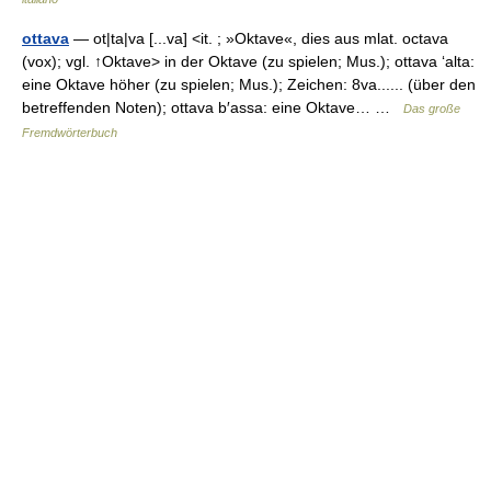
ottava
— ot|ta|va [...va] <it. ; »Oktave«, dies aus mlat. octava
(vox); vgl. ↑Oktave> in der Oktave (zu spielen; Mus.); ottava ‘alta:
eine Oktave höher (zu spielen; Mus.); Zeichen: 8va...... (über den
betreffenden Noten); ottava b′assa: eine Oktave… …
Das große
Fremdwörterbuch