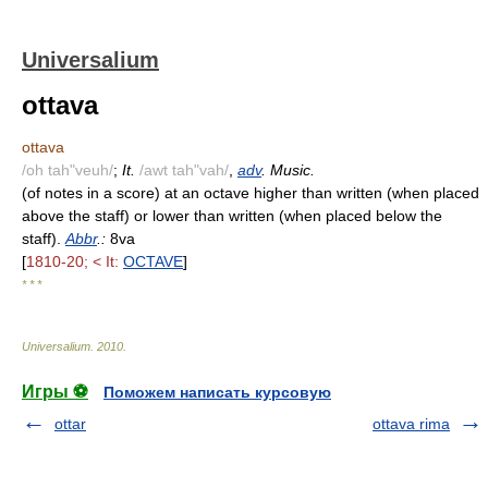
Universalium
ottava
ottava
/oh tah"veuh/
;
It.
/awt tah"vah/
,
adv
. Music.
(of notes in a score) at an octave higher than written (when placed
above the staff) or lower than written (when placed below the
staff).
Abbr
.:
8va
[
1810-20; < It:
OCTAVE
]
* * *
Universalium
.
2010
.
Игры ⚽
Поможем написать курсовую
ottar
ottava rima