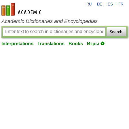
RU
DE
ES
FR
en-academic.com
Academic Dictionaries and Encyclopedias
Search!
Interpretations
Translations
Books
Игры ⚽