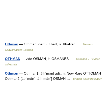
Othman
— Othman, der 3. Khalif, s. Khalifen …
Herders
Conversations-Lexikon
OTHMAN
— vide OSMAN, it. OSMANES …
Hofmann J. Lexicon
universale
Othman
— Othman1 [äth′mən] adj., n. Now Rare OTTOMAN
Othman2 [äth′män΄, äth män′] OSMAN …
English World dictionary