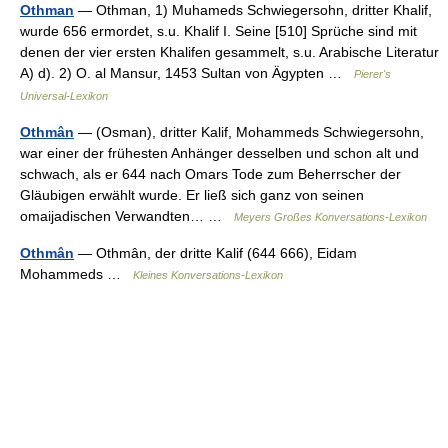
Othman
— Othman, 1) Muhameds Schwiegersohn, dritter Khalif,
wurde 656 ermordet, s.u. Khalif I. Seine [510] Sprüche sind mit
denen der vier ersten Khalifen gesammelt, s.u. Arabische Literatur
A) d). 2) O. al Mansur, 1453 Sultan von Ägypten …
Pierer's
Universal-Lexikon
Othmân
— (Osman), dritter Kalif, Mohammeds Schwiegersohn,
war einer der frühesten Anhänger desselben und schon alt und
schwach, als er 644 nach Omars Tode zum Beherrscher der
Gläubigen erwählt wurde. Er ließ sich ganz von seinen
omaijadischen Verwandten… …
Meyers Großes Konversations-Lexikon
Othmân
— Othmân, der dritte Kalif (644 666), Eidam
Mohammeds …
Kleines Konversations-Lexikon