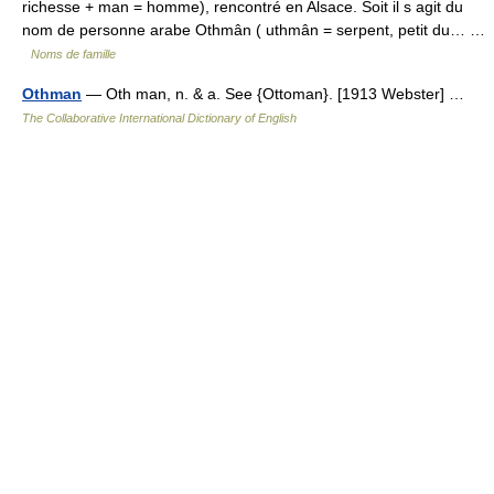
richesse + man = homme), rencontré en Alsace. Soit il s agit du
nom de personne arabe Othmân ( uthmân = serpent, petit du… …
Noms de famille
Othman
— Oth man, n. & a. See {Ottoman}. [1913 Webster] …
The Collaborative International Dictionary of English