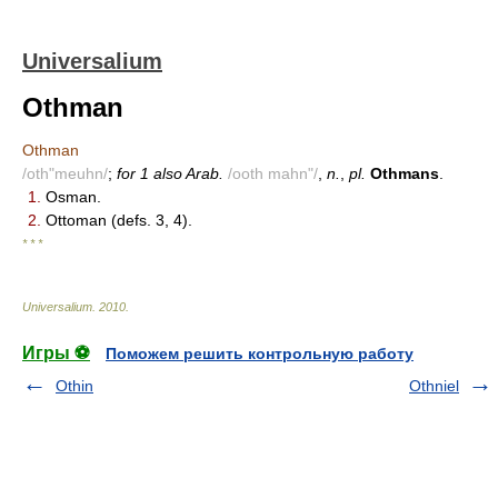
Universalium
Othman
Othman
/oth"meuhn/
;
for 1 also Arab.
/ooth mahn"/
,
n.
,
pl.
Othmans
.
1.
Osman.
2.
Ottoman (defs. 3, 4).
* * *
Universalium
.
2010
.
Игры ⚽
Поможем решить контрольную работу
Othin
Othniel