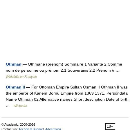
Othman
— Othmane (prénom) Sommaire 1 Variante 2 Comme
nom de personne ou prénom 2.1 Souverains 2.2 Prénom // …
Wikipédia en Français
Othman II
— For Ottoman Empire Sultan Osman II Othman II was
the emperor of Kanem Bornu Empire from 1369 1371. Persondata
Name Othman 02 Alternative names Short description Date of birth
…
Wikipedia
© Academic, 2000-2026
18+
Contact us:
Technical Support
,
Advertising