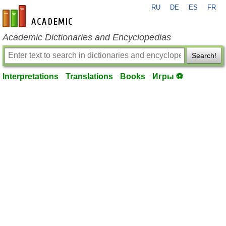
RU
DE
ES
FR
en-academic.com
Academic Dictionaries and Encyclopedias
Search!
Interpretations
Translations
Books
Игры ⚽