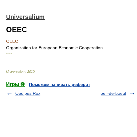
Universalium
OEEC
OEEC
Organization for European Economic Cooperation.
* * *
Universalium
.
2010
.
Игры ⚽
Поможем написать реферат
Oedipus Rex
oeil-de-boeuf