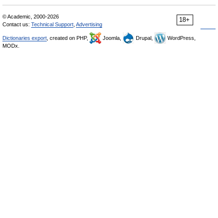
© Academic, 2000-2026
18+
Contact us:
Technical Support
,
Advertising
Dictionaries export
, created on PHP,
Joomla,
Drupal,
WordPress,
MODx.