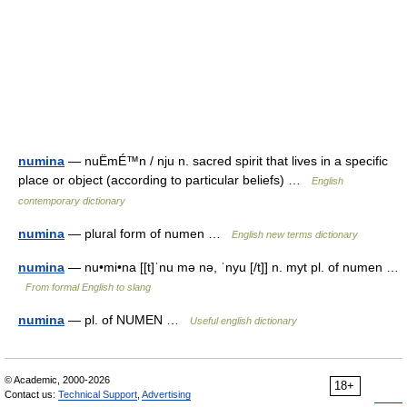
numina
— nuËmÉ™n / nju n. sacred spirit that lives in a specific
place or object (according to particular beliefs) …
English
contemporary dictionary
numina
— plural form of numen …
English new terms dictionary
numina
— nu•mi•na [[t]ˈnu mə nə, ˈnyu [/t]] n. myt pl. of numen …
From formal English to slang
numina
— pl. of NUMEN …
Useful english dictionary
© Academic, 2000-2026
18+
Contact us:
Technical Support
,
Advertising