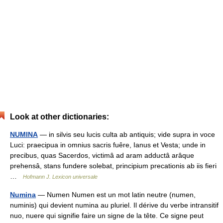
Look at other dictionaries:
NUMINA
— in silvis seu lucis culta ab antiquis; vide supra in voce
Luci: praecipua in omnius sacris fuêre, Ianus et Vesta; unde in
precibus, quas Sacerdos, victimâ ad aram adductâ arâque
prehensâ, stans fundere solebat, principium precationis ab iis fieri
…
Hofmann J. Lexicon universale
Numina
— Numen Numen est un mot latin neutre (numen,
numinis) qui devient numina au pluriel. Il dérive du verbe intransitif
nuo, nuere qui signifie faire un signe de la tête. Ce signe peut