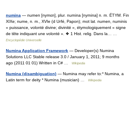
numina
— numen [nymɛn], plur. numina [nymina] n. m. ÉTYM. Fin
XIXe; nume, n. m., XVIe (d Urfé, Papon); mot lat. numen, numinis
« puissance, volonté divine; divinité », étymologiquement « signe
de tête indiquant une volonté ». ❖ 1 Hist. relig. Dans la… …
Encyclopédie Universelle
Numina Application Framework
— Developer(s) Numina
Solutions LLC Stable release 3.0 / January 1, 2011; 9 months
ago (2011 01 01) Written in C# …
Wikipedia
Numina (disambiguation)
— Numina may refer to:* Numina, a
Latin term for deity * Numina (musician) …
Wikipedia