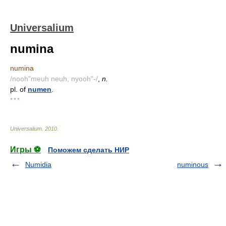
Universalium
numina
numina
/nooh"meuh neuh, nyooh"-/
,
n.
pl. of
numen
.
* * *
Universalium
.
2010
.
Игры ⚽
Поможем сделать НИР
Numidia
numinous