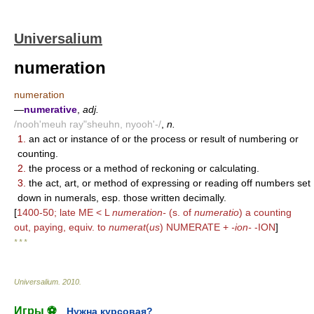
Universalium
numeration
numeration
—
numerative
,
adj.
/nooh'meuh ray"sheuhn, nyooh'-/
,
n.
1.
an act or instance of or the process or result of numbering or
counting.
2.
the process or a method of reckoning or calculating.
3.
the act, art, or method of expressing or reading off numbers set
down in numerals, esp. those written decimally.
[
1400-50; late ME < L
numeration-
(s. of
numeratio
) a counting
out, paying, equiv. to
numerat
(
us
) NUMERATE +
-ion-
-ION
]
* * *
Universalium
.
2010
.
Игры ⚽
Нужна курсовая?