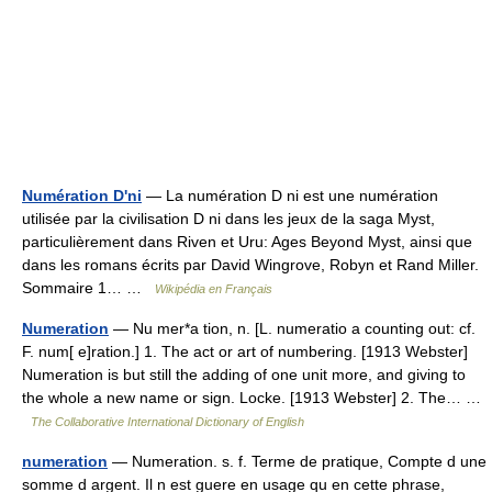
Numération D'ni
— La numération D ni est une numération
utilisée par la civilisation D ni dans les jeux de la saga Myst,
particulièrement dans Riven et Uru: Ages Beyond Myst, ainsi que
dans les romans écrits par David Wingrove, Robyn et Rand Miller.
Sommaire 1… …
Wikipédia en Français
Numeration
— Nu mer*a tion, n. [L. numeratio a counting out: cf.
F. num[ e]ration.] 1. The act or art of numbering. [1913 Webster]
Numeration is but still the adding of one unit more, and giving to
the whole a new name or sign. Locke. [1913 Webster] 2. The… …
The Collaborative International Dictionary of English
numeration
— Numeration. s. f. Terme de pratique, Compte d une
somme d argent. Il n est guere en usage qu en cette phrase,