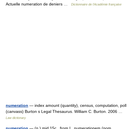
Actuelle numeration de deniers …
Dictionnaire de l'Académie française
numeration
— index amount (quantity), census, computation, poll
(canvass) Burton s Legal Thesaurus. William C. Burton. 2006 …
Law dictionary
numeration
— (n.) mid 15c., from L. numerationem (nom.