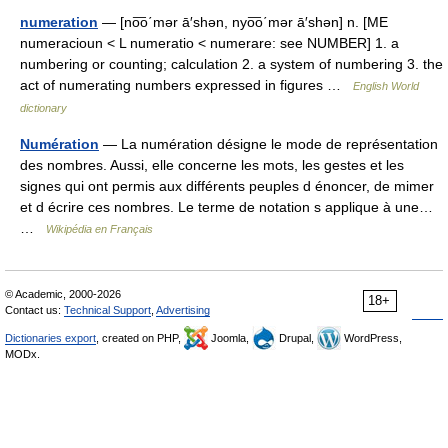
numeration
— [no͞o΄mər ā′shən, nyo͞o΄mər ā′shən] n. [ME
numeracioun < L numeratio < numerare: see NUMBER] 1. a
numbering or counting; calculation 2. a system of numbering 3. the
act of numerating numbers expressed in figures …
English World
dictionary
Numération
— La numération désigne le mode de représentation
des nombres. Aussi, elle concerne les mots, les gestes et les
signes qui ont permis aux différents peuples d énoncer, de mimer
et d écrire ces nombres. Le terme de notation s applique à une…
…
Wikipédia en Français
© Academic, 2000-2026
18+
Contact us:
Technical Support
,
Advertising
Dictionaries export
, created on PHP,
Joomla,
Drupal,
WordPress,
MODx.