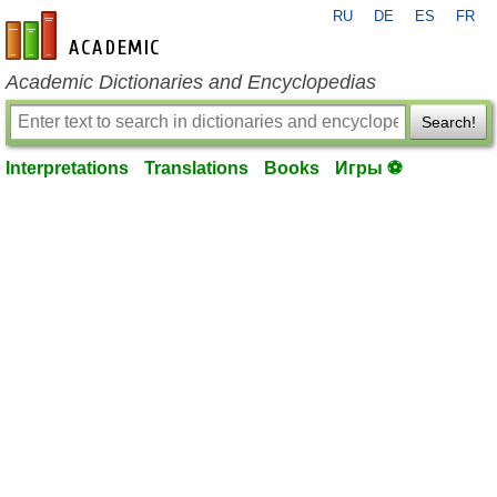
RU
DE
ES
FR
en-academic.com
Academic Dictionaries and Encyclopedias
Search!
Interpretations
Translations
Books
Игры ⚽