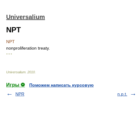
Universalium
NPT
NPT
nonproliferation treaty.
* * *
Universalium
.
2010
.
Игры ⚽
Поможем написать курсовую
NPR
n.p.t.