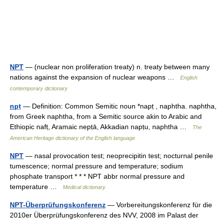
NPT
— (nuclear non proliferation treaty) n. treaty between many
nations against the expansion of nuclear weapons …
English
contemporary dictionary
npṭ
— Definition: Common Semitic noun *napṭ , naphtha. naphtha,
from Greek naphtha, from a Semitic source akin to Arabic and
Ethiopic nafṭ, Aramaic nepṭā, Akkadian napṭu, naphtha …
The
American Heritage dictionary of the English language
NPT
— nasal provocation test; neoprecipitin test; nocturnal penile
tumescence; normal pressure and temperature; sodium
phosphate transport * * * NPT abbr normal pressure and
temperature …
Medical dictionary
NPT-Überprüfungskonferenz
— Vorbereitungskonferenz für die
2010er Überprüfungskonferenz des NVV, 2008 im Palast der