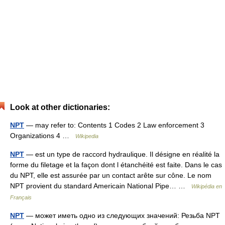
Look at other dictionaries:
NPT
— may refer to: Contents 1 Codes 2 Law enforcement 3
Organizations 4 …
Wikipedia
NPT
— est un type de raccord hydraulique. Il désigne en réalité la
forme du filetage et la façon dont l étanchéité est faite. Dans le cas
du NPT, elle est assurée par un contact arête sur cône. Le nom
NPT provient du standard Americain National Pipe… …
Wikipédia en
Français
NPT
— может иметь одно из следующих значений: Резьба NPT