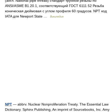
(англ. National pipe thread) стандарт трубной резьбы по
ANSI/ASME B1.20.1, соответствующий ГОСТ 6111 52 Резьба
коническая дюймовая с углом профиля 60 градусов. NPT код
IATA для Newport State …
Википедия
NPT
— abbrv. Nuclear Nonproliferation Treaty. The Essential Law
Dictionary. Sphinx Publishing, An imprint of Sourcebooks, Inc. Amy