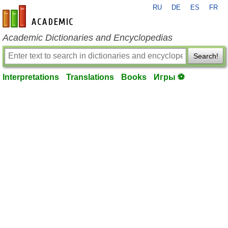
RU
DE
ES
FR
en-academic.com
Academic Dictionaries and Encyclopedias
Search!
Interpretations
Translations
Books
Игры ⚽