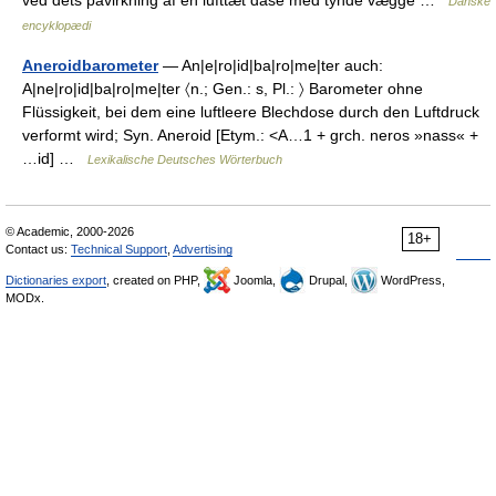
Danske
encyklopædi
Aneroidbarometer
— An|e|ro|id|ba|ro|me|ter auch:
A|ne|ro|id|ba|ro|me|ter 〈n.; Gen.: s, Pl.: 〉 Barometer ohne
Flüssigkeit, bei dem eine luftleere Blechdose durch den Luftdruck
verformt wird; Syn. Aneroid [Etym.: <A…1 + grch. neros »nass« +
…id] …
Lexikalische Deutsches Wörterbuch
© Academic, 2000-2026
18+
Contact us:
Technical Support
,
Advertising
Dictionaries export
, created on PHP,
Joomla,
Drupal,
WordPress,
MODx.