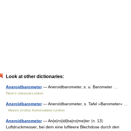
Look at other dictionaries:
Aneroidbarometer
— Aneroidbarometer, s. u. Barometer …
Pierer's Universal-Lexikon
Aneroīdbarometer
— Aneroīdbarometer, s. Tafel »Barometer« …
Meyers Großes Konversations-Lexikon
Aneroidbarometer
— An|e|ro|id|ba|ro|me|ter 〈n. 13〉
Luftdruckmesser, bei dem eine luftleere Blechdose durch den