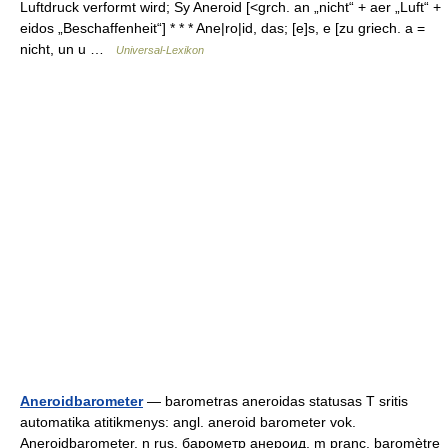
Luftdruck verformt wird; Sy Aneroid [<grch. an „nicht“ + aer „Luft“ +
eidos „Beschaffenheit“] * * * Ane|ro|id, das; [e]s, e [zu griech. a =
nicht, un u …
Universal-Lexikon
Aneroidbarometer
— barometras aneroidas statusas T sritis
automatika atitikmenys: angl. aneroid barometer vok.
Aneroidbarometer, n rus. барометр анероид, m pranc. baromètre