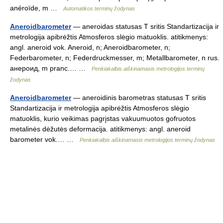
anéroïde, m …
Automatikos terminų žodynas
Aneroidbarometer
— aneroidas statusas T sritis Standartizacija ir
metrologija apibrėžtis Atmosferos slėgio matuoklis. atitikmenys:
angl. aneroid vok. Aneroid, n; Aneroidbarometer, n;
Federbarometer, n; Federdruckmesser, m; Metallbarometer, n rus.
анероид, m pranc.… …
Penkiakalbis aiškinamasis metrologijos terminų
žodynas
Aneroidbarometer
— aneroidinis barometras statusas T sritis
Standartizacija ir metrologija apibrėžtis Atmosferos slėgio
matuoklis, kurio veikimas pagrįstas vakuumuotos gofruotos
metalinės dėžutės deformacija. atitikmenys: angl. aneroid
barometer vok.… …
Penkiakalbis aiškinamasis metrologijos terminų žodynas