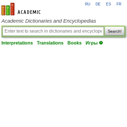
RU
DE
ES
FR
en-academic.com
Academic Dictionaries and Encyclopedias
Search!
Interpretations
Translations
Books
Игры ⚽