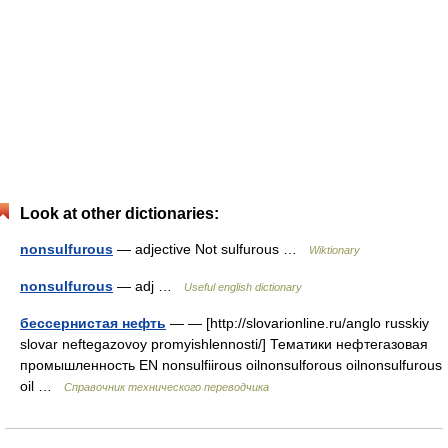
Look at other dictionaries:
nonsulfurous
— adjective Not sulfurous …
Wiktionary
nonsulfurous
— adj …
Useful english dictionary
бессернистая нефть
— — [http://slovarionline.ru/anglo russkiy
slovar neftegazovoy promyishlennosti/] Тематики нефтегазовая
промышленность EN nonsulfiirous oilnonsulforous oilnonsulfurous
oil …
Справочник технического переводчика