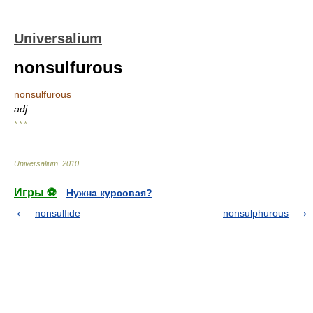
Universalium
nonsulfurous
nonsulfurous
adj.
* * *
Universalium
.
2010
.
Игры ⚽
Нужна курсовая?
nonsulfide
nonsulphurous