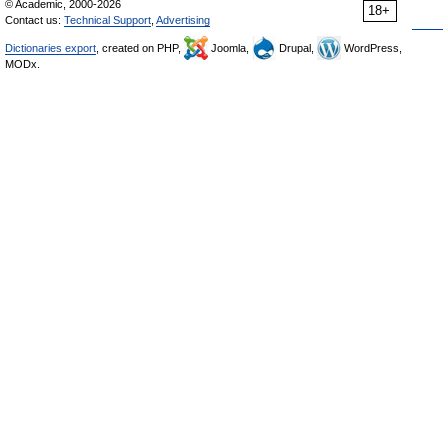
© Academic, 2000-2026
18+
Contact us:
Technical Support
,
Advertising
Dictionaries export
, created on PHP,
Joomla,
Drupal,
WordPress,
MODx.