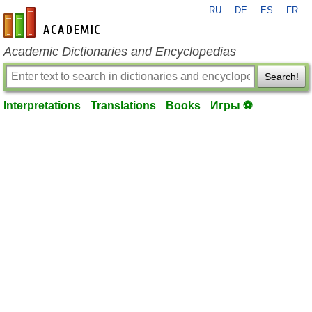
RU
DE
ES
FR
en-academic.com
Academic Dictionaries and Encyclopedias
Search!
Interpretations
Translations
Books
Игры ⚽