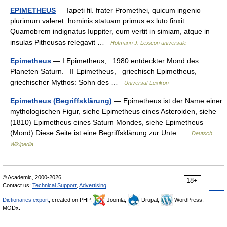
EPIMETHEUS
— Iapeti fil. frater Promethei, quicum ingenio
plurimum valeret. hominis statuam primus ex luto finxit.
Quamobrem indignatus Iuppiter, eum vertit in simiam, atque in
insulas Pitheusas relegavit …
Hofmann J. Lexicon universale
Epimetheus
— I Epimetheus, 1980 entdeckter Mond des
Planeten Saturn. II Epimetheus, griechisch Epimetheus,
griechischer Mythos: Sohn des …
Universal-Lexikon
Epimetheus (Begriffsklärung)
— Epimetheus ist der Name einer
mythologischen Figur, siehe Epimetheus eines Asteroiden, siehe
(1810) Epimetheus eines Saturn Mondes, siehe Epimetheus
(Mond) Diese Seite ist eine Begriffsklärung zur Unte …
Deutsch
Wikipedia
© Academic, 2000-2026
18+
Contact us:
Technical Support
,
Advertising
Dictionaries export
, created on PHP,
Joomla,
Drupal,
WordPress,
MODx.