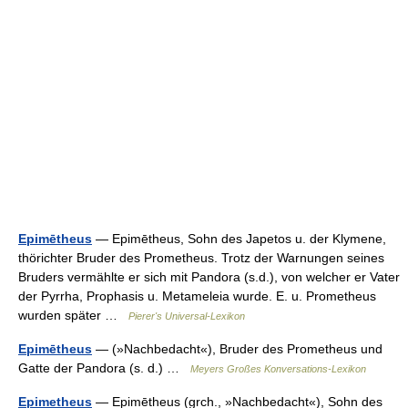
Epimētheus
— Epimētheus, Sohn des Japetos u. der Klymene,
thörichter Bruder des Prometheus. Trotz der Warnungen seines
Bruders vermählte er sich mit Pandora (s.d.), von welcher er Vater
der Pyrrha, Prophasis u. Metameleia wurde. E. u. Prometheus
wurden später …
Pierer's Universal-Lexikon
Epimētheus
— (»Nachbedacht«), Bruder des Prometheus und
Gatte der Pandora (s. d.) …
Meyers Großes Konversations-Lexikon
Epimetheus
— Epimētheus (grch., »Nachbedacht«), Sohn des