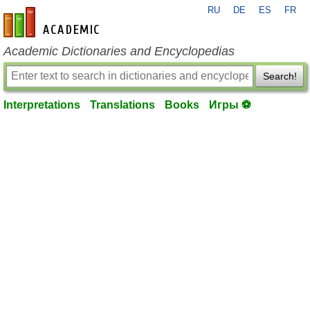
RU
DE
ES
FR
en-academic.com
Academic Dictionaries and Encyclopedias
Search!
Interpretations
Translations
Books
Игры ⚽