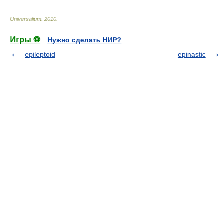
Universalium
.
2010
.
Игры ⚽
Нужно сделать НИР?
epileptoid
epinastic