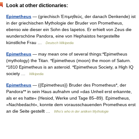
Look at other dictionaries:
Epimetheus
— (griechisch Ἐπιμηθεύς, der danach Denkende) ist
in der griechischen Mythologie der Bruder von Prometheus,
ebenso wie dieser ein Sohn des Iapetos. Er erhielt von Zeus die
wunderschöne Pandora, eine von Hephaistos hergestellte
künstliche Frau …
Deutsch Wikipedia
Epimetheus
— may mean one of several things:*Epimetheus
(mythology) the Titan. *Epimetheus (moon) the moon of Saturn.
*1810 Epimetheus is an asteroid. *Epimetheus Society, a High IQ
society …
Wikipedia
Epimetheus
— {{Epimetheus}} Bruder des Prometheus*, der
Pandora** in sein Haus aufnahm und »das Unheil erst erkannte,
als er es hatte« (Hesiod, Werke und Tage 85–89). Epimetheus,
»Nachbedacht«, konnte dem vorausschauenden Prometheus erst
an die Seite gestellt …
Who's who in der antiken Mythologie