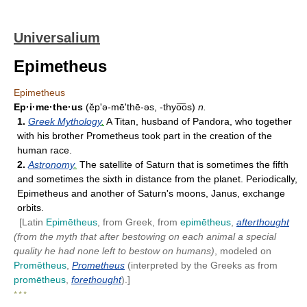
Universalium
Epimetheus
Epimetheus
Ep·i·me·the·us
(ĕp'ə-mēʹthē-əs, -thyo͞os)
n.
1.
Greek Mythology
.
A Titan, husband of Pandora, who together
with his brother Prometheus took part in the creation of the
human race.
2.
Astronomy
.
The satellite of Saturn that is sometimes the fifth
and sometimes the sixth in distance from the planet. Periodically,
Epimetheus and another of Saturn's moons, Janus, exchange
orbits.
[Latin
Epimētheus
, from Greek, from
epimētheus
,
afterthought
(from the myth that after bestowing on each animal a special
quality he had none left to bestow on humans)
, modeled on
Promētheus
,
Prometheus
(interpreted by the Greeks as from
promētheus
,
forethought
).]
* * *