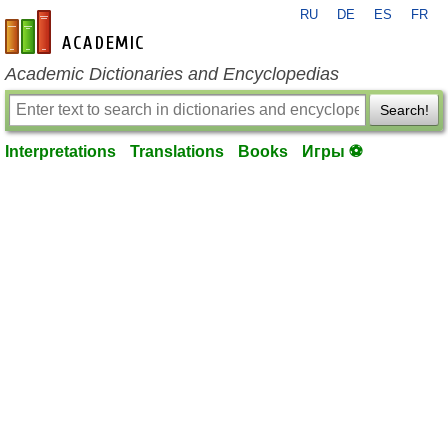
RU
DE
ES
FR
en-academic.com
Academic Dictionaries and Encyclopedias
Search!
Interpretations
Translations
Books
Игры ⚽