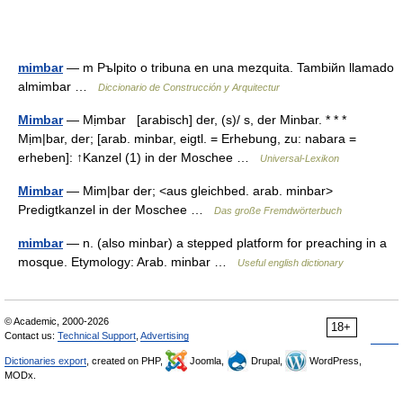
mimbar
— m Pъlpito o tribuna en una mezquita. Tambiйn llamado
almimbar …
Diccionario de Construcción y Arquitectur
Mimbar
— Mịmbar [arabisch] der, (s)/ s, der Minbar. * * *
Mịm|bar, der; [arab. minbar, eigtl. = Erhebung, zu: nabara =
erheben]: ↑Kanzel (1) in der Moschee …
Universal-Lexikon
Mimbar
— Mim|bar der; <aus gleichbed. arab. minbar>
Predigtkanzel in der Moschee …
Das große Fremdwörterbuch
mimbar
— n. (also minbar) a stepped platform for preaching in a
mosque. Etymology: Arab. minbar …
Useful english dictionary
© Academic, 2000-2026
18+
Contact us:
Technical Support
,
Advertising
Dictionaries export
, created on PHP,
Joomla,
Drupal,
WordPress,
MODx.