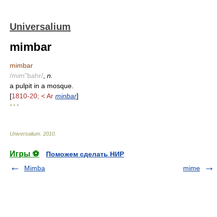
Universalium
mimbar
mimbar
/mim"bahr/
,
n.
a pulpit in a mosque.
[
1810-20; < Ar
minbar
]
* * *
Universalium
.
2010
.
Игры ⚽
Поможем сделать НИР
Mimba
mime