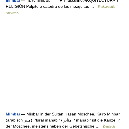
mimbar
— m. Almimbar. * * * ► masculino ARQUITECTURA Y
RELIGIÓN Púlpito o cátedra de las mezquitas …
Enciclopedia
Universal
Mimbar
— Minbar in der Sultan Hasan Moschee, Kairo Minbar
(arabisch ‏منبر‎) Plural manabir / ‏منابر ‎ / manābir ist die Kanzel in
der Moschee, meistens neben der Gebetsnische …
Deutsch