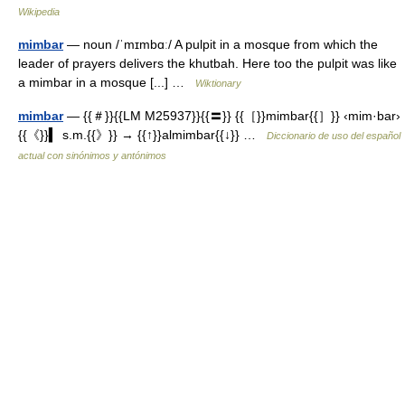
Wikipedia
mimbar
— noun /ˈmɪmbɑː/ A pulpit in a mosque from which the
leader of prayers delivers the khutbah. Here too the pulpit was like
a mimbar in a mosque [...] …
Wiktionary
mimbar
— {{＃}}{{LM M25937}}{{〓}} {{［}}mimbar{{］}} ‹mim·bar›
{{《}}▍ s.m.{{》}} → {{↑}}almimbar{{↓}} …
Diccionario de uso del español
actual con sinónimos y antónimos