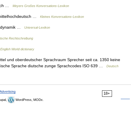
tsch …
Meyers Großes Konversations-Lexikon
mittelhochdeutsch …
Kleines Konversations-Lexikon
rodynamik …
Universal-Lexikon
utsche Rechtschreibung
…
English World dictionary
tel und oberdeutscher Sprachraum Sprecher seit ca. 1350 keine
manische Sprache diutsche zunge Sprachcodes ISO 639 …
Deutsch
Advertising
18+
upal,
WordPress, MODx.