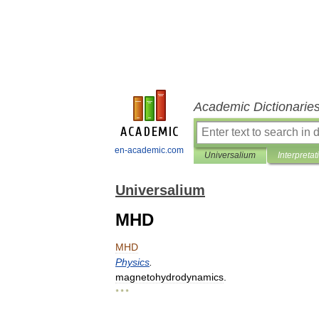
Academic Dictionarie
en-academic.com
Universalium
Interpretat
Universalium
MHD
MHD
Physics
.
magnetohydrodynamics
.
* * *