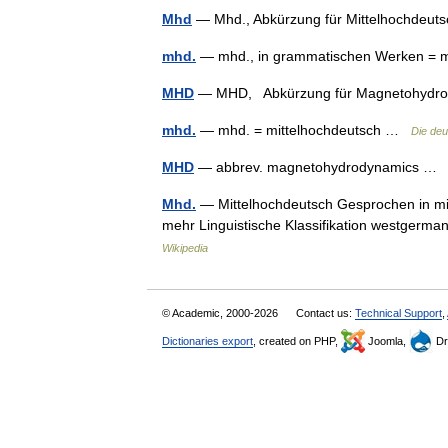
Mhd
— Mhd., Abkürzung für Mittelhochdeu
mhd.
— mhd., in grammatischen Werken = 
MHD
— MHD, Abkürzung für Magnetohyd
mhd.
— mhd. = mittelhochdeutsch …
Die de
MHD
— abbrev. magnetohydrodynamics 
Mhd.
— Mittelhochdeutsch Gesprochen in mit
mehr Linguistische Klassifikation westger
Wikipedia
© Academic, 2000-2026
Contact us:
Technical Support
,
Dictionaries export
, created on PHP,
Joomla,
Dr