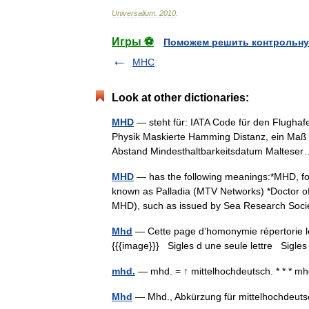
Universalium
.
2010
.
Игры ⚽
Поможем решить контрольну
MHC
Look at other dictionaries:
MHD
— steht für: IATA Code für den Flugha
Physik Maskierte Hamming Distanz, ein Maß f
Abstand Mindesthaltbarkeitsdatum Maltes
MHD
— has the following meanings:*MHD, f
known as Palladia (MTV Networks) *Doctor of
MHD), such as issued by Sea Research So
Mhd
— Cette page d’homonymie répertorie le
{{{image}}} Sigles d une seule lettre Sigles 
mhd.
— mhd. = ↑ mittelhochdeutsch. * * * 
Mhd
— Mhd., Abkürzung für mittelhochdeu