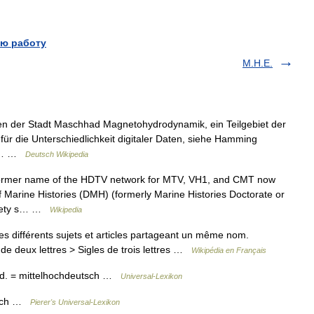
ю работу
M.H.E.
fen der Stadt Maschhad Magnetohydrodynamik, ein Teilgebiet der
ür die Unterschiedlichkeit digitaler Daten, siehe Hamming
er… …
Deutsch Wikipedia
ormer name of the HDTV network for MTV, VH1, and CMT now
 Marine Histories (DMH) (formerly Marine Histories Doctorate or
ciety s… …
Wikipedia
s différents sujets et articles partageant un même nom.
de deux lettres > Sigles de trois lettres …
Wikipédia en Français
mhd. = mittelhochdeutsch …
Universal-Lexikon
tsch …
Pierer's Universal-Lexikon