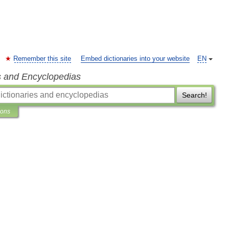
Remember this site
Embed dictionaries into your website
EN
s and Encyclopedias
Search!
ions